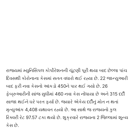
રાજ્યમાં મ્યુનિસિપલ કોર્પોરેશનની ચૂંટણી પૂરી થયા બાદ છેલ્લા પાંચ
દિવસથી કોરોનાના કેસમાં સતત વધારો થઈ રહ્યા છે. 22 જાન્યુઆરી
બાદ ફરી નવા કેસનો આંકડો 450ને પાર થઈ ગયો છે. 26
ફેબ્રુઆરીની સાંજ સુધીમાં 460 નવા કેસ નોંધાયા છે અને 315 દર્દી
સાજા થઈને ઘરે પરત ફર્યા છે. જ્યારે એકેય દર્દીનું મોત ન થતાં
મૃત્યુઆંક 4,408 યથાવત રહ્યો છે. આ સાથે જ રાજ્યનો કુલ
રિક્વરી રેટ 97.57 ટકા થયો છે. શુક્રવારે રાજ્યના 2 જિલ્લામાં શૂન્ય
કેસ છે.