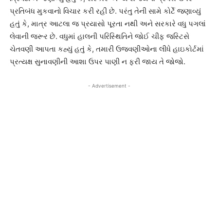
પ્રતિબંધ મુકવાનો વિચાર કરી રહી છે. પરંતુ તેની સામે કોર્ટે જણાવ્યું
હતું કે, માત્ર આટલા જ પ્રયાસો પૂરતા નથી અને સરકારે વધુ પગલાં
લેવાની જરૂર છે. વધુમાં હાલની પરિસ્થિતિને જોઈ ચીફ જસ્ટિસે
ચેતવણી આપતા કહ્યું હતું કે, તમારી ઉજવણીઓના લીધે હાઇકોર્ટમાં
પ્રત્યક્ષ સુનાવણીની આશા ઉપર પાણી ન ફરી જાય તે જોજો.
- Advertisement -