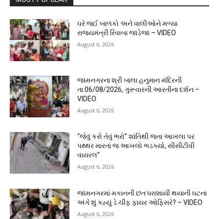
ઘરે જઈ બાળકો અને વાલીઓને મળ્યા
રાજ્યમંત્રી રિવાબા જાડેજા – VIDEO
August 6, 2026
જામનગરના શ્રી બાલા હનુમાન મંદિરની
તા.06/08/2026, ગુરૂવારની આરતીના દર્શન –
VIDEO
August 6, 2026
“જેવું કરો તેવું ભરો” શાંતિથી જતા આખલા પર
પથ્થર મારતાં જ આખલો ભડક્યો, સીસીટીવી
વાયરલ”
August 6, 2026
જામનગરમાં મકાનની છત ધરાશાયી થયાની ઘટના
અંગે શું કહ્યું ડે.ચીફ ફાયર ઓફિસરે? – VIDEO
August 6, 2026