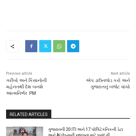
Previous article
Next article
ગરીબો અને કિસાનોની
એપ ડાઉનલોડ કરો અને
મહેનતથી દેશ બનશે
ગુજરાતનું બજેટ વાંચો
આત્મનિર્ભર :PM
RELATED ARTICLES
ગુજરાતની 20 ITI અને 17 પોલિટેકનિકની ડેટા
અને AI લેબ્સની સ્થાપના માટે પસંદગી