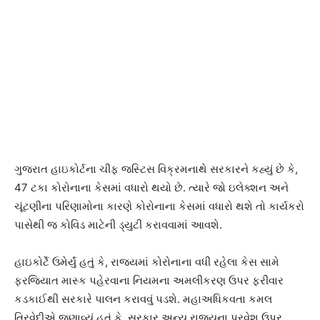
ગુજરાત હાઇકોર્ટના ચીફ જસ્ટિસ વિક્રમનાથે સરકારને કહ્યું છે કે,
47 ટકા કોરોનાના કેસમાં વધારો થયો છે. ત્યારે જો ઇલેક્શન અને
ચૂંટણીના પરિણામોના કારણે કોરોનાના કેસમાં વધારો થશે તો કાર્યકરો
પાસેથી જ કોવિડ માટેની ડ્યુટી કરાવવામાં આવશે.
હાઇકોર્ટે ઉમેર્યું હતું કે, રાજ્યમાં કોરોનાના વધી રહેલા કેસ સામે
ફરજિયાત માસ્ક પહેરવાના નિયમના અમલીકરણ ઉપર ફરીવાર
કડકાઈથી સરકારે પાલન કરાવવું પડશે. મહાઅધિકવતા કમલ
ત્રિવેદીએ જણાવ્યું હતું કે, સરકાર અન્ય રાજ્યના પ્રવેશ ઉપર