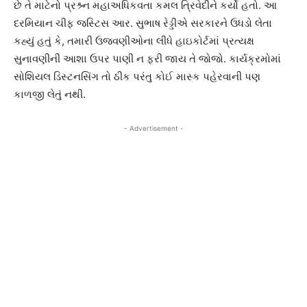
છે તે માટેનો પ્રશ્ર્ન મહાઅધિકવતા કમલ ત્રિવેદીને કર્યો હતો. આ
દરમિયાન ચીફ જસ્ટિસ આર. સુભાષ રેડ્ડીએ સરકારને ઉધડો લેતા
કહ્યું હતું કે, તમારી ઉજવણીઓના લીધે હાઇકોર્ટમાં પ્રત્યક્ષ
સુનાવણીની આશા ઉપર પાણી ન ફરી જાય તે જોજો. કાર્યક્રમોમાં
સોશિયલ ડિસ્ટનસિંગ તો ઠીક પરંતુ કોઈ માસ્ક પહેરવાની પણ
કાળજી લેતું નથી.
- Advertisement -