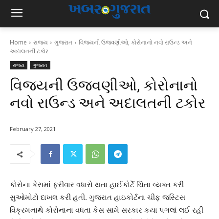
Home
રાજ્ય
ગુજરાત
વિજયની ઉજવણીઓ, કોરોનાનો નવો રાઉન્ડ અને
અદાલતની ટકોર
રાજ્ય
ગુજરાત
વિજયની ઉજવણીઓ, કોરોનાનો
નવો રાઉન્ડ અને અદાલતની ટકોર
February 27, 2021
કોરોના કેસમાં ફરીવાર વધારો થતા હાઈકોર્ટે ચિંતા વ્યક્ત કરી
સુઓમોટો દાખલ કરી હતી. ગુજરાત હાઇકોર્ટના ચીફ જસ્ટિસ
વિક્રમનાથે કોરોનાના વધતા કેસ સામે સરકાર કયા પગલાં લઈ રહી