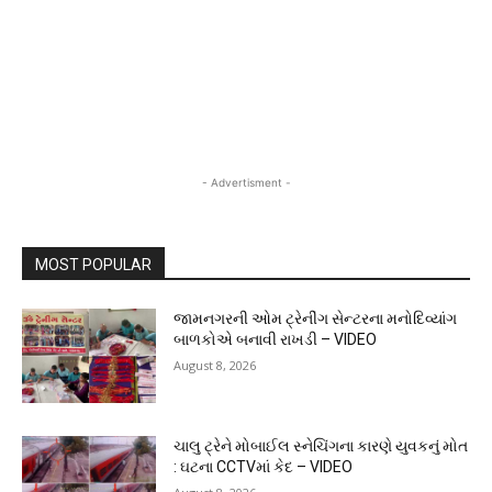
- Advertisment -
MOST POPULAR
જામનગરની ઓમ ટ્રેનીંગ સેન્ટરના મનોદિવ્યાંગ
બાળકોએ બનાવી રાખડી – VIDEO
August 8, 2026
ચાલુ ટ્રેને મોબાઈલ સ્નેચિંગના કારણે યુવકનું મોત
: ઘટના CCTVમાં કેદ – VIDEO