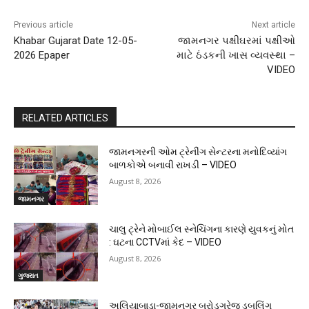
Previous article
Next article
Khabar Gujarat Date 12-05-
જામનગર પક્ષીઘરમાં પક્ષીઓ
2026 Epaper
માટે ઠંડકની ખાસ વ્યવસ્થા –
VIDEO
RELATED ARTICLES
જામનગરની ઓમ ટ્રેનીંગ સેન્ટરના મનોદિવ્યાંગ
બાળકોએ બનાવી રાખડી – VIDEO
August 8, 2026
જામનગર
ચાલુ ટ્રેને મોબાઈલ સ્નેચિંગના કારણે યુવકનું મોત
: ઘટના CCTVમાં કેદ – VIDEO
August 8, 2026
ગુજરાત
અલિયાબાડા-જામનગર બ્રોડગ્રેજ ડબલિંગ