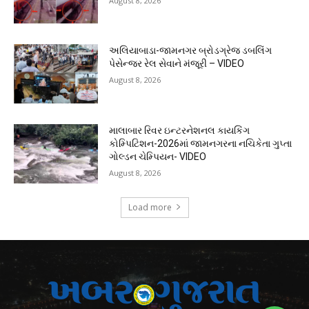
August 8, 2026
અલિયાબાડા-જામનગર બ્રોડગ્રેજ ડબલિંગ
પેસેન્જર રેલ સેવાને મંજૂરી – VIDEO
August 8, 2026
માલાબાર રિવર ઇન્ટરનેશનલ કાયકિંગ
કોમ્પિટિશન-2026માં જામનગરના નચિકેતા ગુપ્તા
ગોલ્ડન ચેમ્પિયન- VIDEO
August 8, 2026
Load more