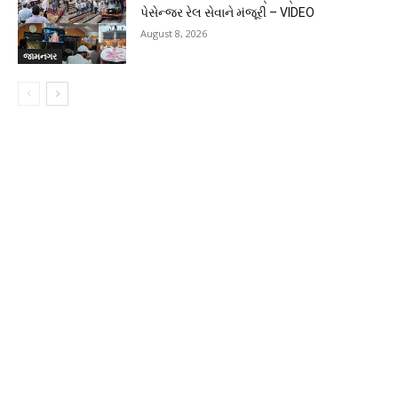
પેસેન્જર રેલ સેવાને મંજૂરી – VIDEO
August 8, 2026
જામનગર