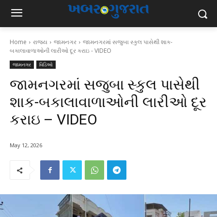
Home
રાજ્ય
જામનગર
જામનગરમાં સજુબા સ્કુલ પાસેથી શાક-
બકાલાવાળાઓની લારીઓ દૂર કરાઇ - VIDEO
જામનગર
વિડિઓ
જામનગરમાં સજુબા સ્કુલ પાસેથી
શાક-બકાલાવાળાઓની લારીઓ દૂર
કરાઇ – VIDEO
May 12, 2026