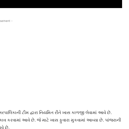
isement -
ાલિકાની ટીમ દ્વારા નિયમિત રીતે ખાસ કાળજી લેવામાં આવે છે.
કરવામાં આવે છે. જે માટે ખાસ ફુવારા મુકવામાં આવ્યા છે. પાંજરાની
ે છે.