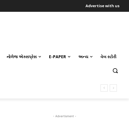
Advertise with us
નોલેજ એક્સપ્રેસ
E-PAPER
અન્ય
વેબ સ્ટોરી
- Advertisment -