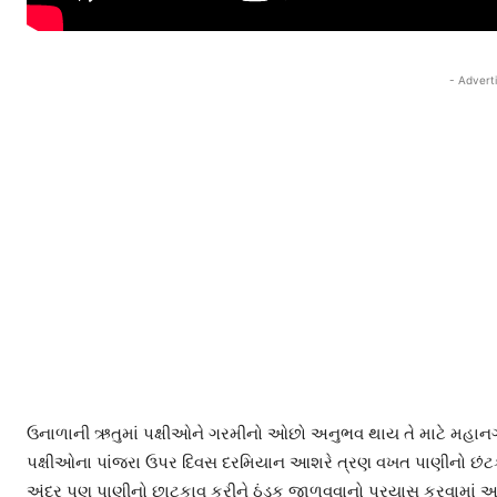
- Advert
ઉનાળાની ઋતુમાં પક્ષીઓને ગરમીનો ઓછો અનુભવ થાય તે માટે મહાનગરપ
પક્ષીઓના પાંજરા ઉપર દિવસ દરમિયાન આશરે ત્રણ વખત પાણીનો છંટકાવ 
અંદર પણ પાણીનો છાટકાવ કરીને ઠંડક જાળવવાનો પ્રયાસ કરવામાં આવ