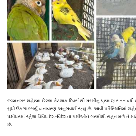
જામનગર શહેરમાં છેલ્લા કેટલાક દિવસોથી ગરમીનું પ્રમાણ સતત વધી 
સુધી ઉકળાટભર્યું વાતાવરણ અનુભવાઈ રહ્યું છે. આવી પરિસ્થિતિમાં 
પક્ષીઘરમાં રહેલા વિવિધ દેશ-વિદેશના પક્ષીઓને ગરમીથી રાહત મળે તે 
છે.