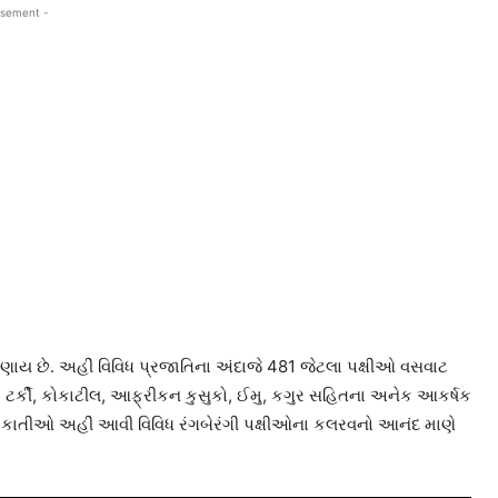
isement -
ગણાય છે. અહીં વિવિધ પ્રજાતિના અંદાજે 481 જેટલા પક્ષીઓ વસવાટ
ડવ, ટર્કી, કોકાટીલ, આફ્રીકન કુસુકો, ઈમુ, કગુર સહિતના અનેક આકર્ષક
મુલાકાતીઓ અહીં આવી વિવિધ રંગબેરંગી પક્ષીઓના કલરવનો આનંદ માણે