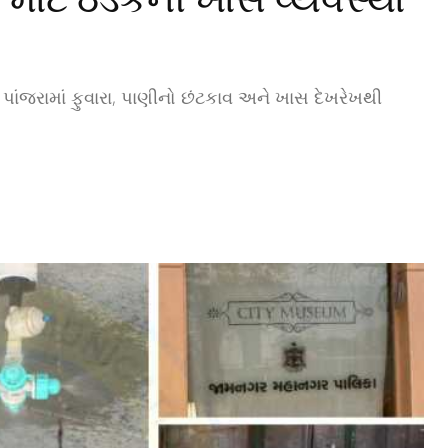
ંજરામાં ફુવારા, પાણીનો છંટકાવ અને ખાસ દેખરેખથી