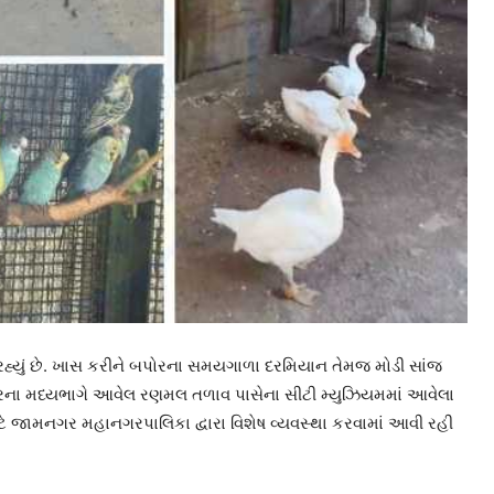
રહ્યું છે. ખાસ કરીને બપોરના સમયગાળા દરમિયાન તેમજ મોડી સાંજ
શહેરના મધ્યભાગે આવેલ રણમલ તળાવ પાસેના સીટી મ્યુઝિયમમાં આવેલા
માટે જામનગર મહાનગરપાલિકા દ્વારા વિશેષ વ્યવસ્થા કરવામાં આવી રહી