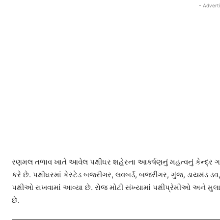
- Advert
રણમલ તળાવ ખાતે આવેલ પક્ષીઘર શહેરના આકર્ષણનું મહત્વનું કેન્દ્ર 
કરે છે. પક્ષીઘરમાં કેસ્ટેડ બજરીગર, લવબર્ડ, બજરીગર, ગુંજ, ડાયમંડ 
પક્ષીઓ રાખવામાં આવ્યા છે. રોજ મોટી સંખ્યામાં પક્ષીપ્રેમીઓ અને 
છે.