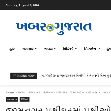
Sunday, August 9, 2026
હોમ
સમાચાર
રાજ્ય
વિડિઓ
બિઝનેસ
હે
બાંગ્લાદેશના ભ્રષ્ટાચાર વિરોધી વિભાગને શેખ હસીન
ટોપર્સ કોમ્પ્યુટર સાયન્સ અને AI કરતાં સિવિ
TRENDING NOW
Home
રાજ્ય
જામનગર
જામનગર પક્ષીઘરમાં પક્ષીઓ માટે ઠંડકની ખાસ વ્યવસ્થા 
જામનગર
વિડિઓ
જામનગર પક્ષીઘરમાં પક્ષીઓ 