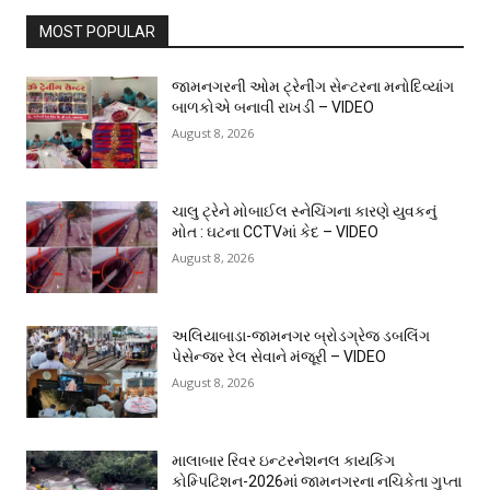
MOST POPULAR
જામનગરની ઓમ ટ્રેનીંગ સેન્ટરના મનોદિવ્યાંગ
બાળકોએ બનાવી રાખડી – VIDEO
August 8, 2026
ચાલુ ટ્રેને મોબાઈલ સ્નેચિંગના કારણે યુવકનું
મોત : ઘટના CCTVમાં કેદ – VIDEO
August 8, 2026
અલિયાબાડા-જામનગર બ્રોડગ્રેજ ડબલિંગ
પેસેન્જર રેલ સેવાને મંજૂરી – VIDEO
August 8, 2026
માલાબાર રિવર ઇન્ટરનેશનલ કાયકિંગ
કોમ્પિટિશન-2026માં જામનગરના નચિકેતા ગુપ્તા