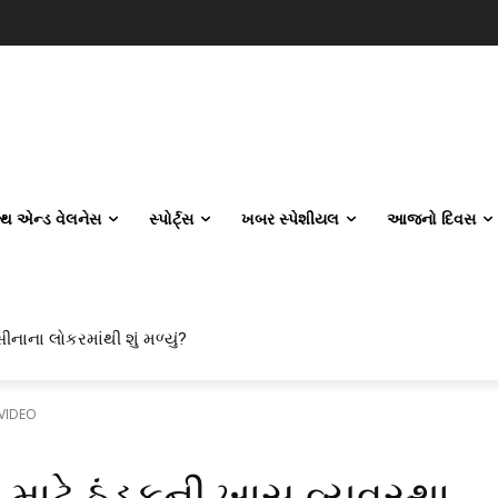
લ્થ એન્ડ વેલનેસ
સ્પોર્ટ્સ
ખબર સ્પેશીયલ
આજનો દિવસ
ાના લોકરમાંથી શું મળ્યું?
લ એન્જિનિયરિંગ કેમ પસંદ કરી રહ્યા છે? IITનો ટ્રેન્ડ બદલાઈ ગયો છે
- VIDEO
માટે ઠંડકની ખાસ વ્યવસ્થા