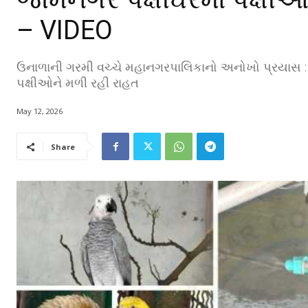
– VIDEO
ઉનાળાની ગરમી વચ્ચે મહાનગરપાલિકાનો અનોખો પ્રયાસ : પા
પક્ષીઓને મળી રહી રાહત
May 12, 2026
Share