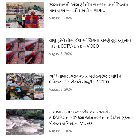
જામનગરની ઓમ ટ્રેનીંગ સેન્ટરના મનોદિવ્યાંગ
બાળકોએ બનાવી રાખડી – VIDEO
August 8, 2026
ચાલુ ટ્રેને મોબાઈલ સ્નેચિંગના કારણે યુવકનું મોત
: ઘટના CCTVમાં કેદ – VIDEO
August 8, 2026
અલિયાબાડા-જામનગર બ્રોડગ્રેજ ડબલિંગ
પેસેન્જર રેલ સેવાને મંજૂરી – VIDEO
August 8, 2026
માલાબાર રિવર ઇન્ટરનેશનલ કાયકિંગ
કોમ્પિટિશન-2026માં જામનગરના નચિકેતા ગુપ્તા
ગોલ્ડન ચેમ્પિયન- VIDEO
August 8, 2026