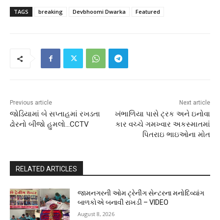
TAGS
breaking
Devbhoomi Dwarka
Featured
Previous article
Next article
જોડિયામાં બે સપ્તાહમાં રખડતા
ખંભાળિયા પાસે ટ્રક અને ઇનોવા
ઢોરનો બીજો હુમલો…CCTV
કાર વચ્ચે ગમખ્વાર અકસ્માતમાં
પિતરાઇ ભાઇઓના મોત
RELATED ARTICLES
જામનગરની ઓમ ટ્રેનીંગ સેન્ટરના મનોદિવ્યાંગ
બાળકોએ બનાવી રાખડી – VIDEO
August 8, 2026