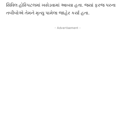
સિવિલ હોસ્પિટલમાં ખસેડવામાં આવ્યા હતા. જ્યાં ફરજ પરના
તબીબોએ તેમને મૃત્યુ પામેલા જાહેર કર્યા હતા.
- Advertisement -