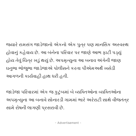
જ્યારે રામસંગ જાડેજાનો એકનો એક પુત્ર પણ માનસિક અસ્વસ્થ
હોવાનું કહેવાય છે. આ બંનેના પરિવાર પર જાણે આભ ફાટી પડ્યું
હોય તેવું ચિત્ર ખડું થયું છે. અપમૃત્યુના આ બનાવ અંગેની જાણ
ઘનુભા ભોજુભા જાડેજાએ પોલીસને કરતા પીએમઅર્થે ખસેડી
આગળની કાર્યવાહી હાથ ધરી હતી.
જાડેજા પરિવારમાં એક જ કુટુંબમાં બે વ્યક્તિઓના વ્યક્તિઓના
અપમૃત્યુના આ બનાવે સોનારડી ગામમાં ભારે અરેરાટી સાથે વીજતંત્ર
સામે રોષની લાગણી પ્રસરાવી છે.
- Advertisement -