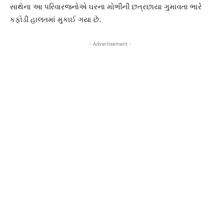
સાથેના આ પરિવારજનોએ ઘરના મોભીની છત્રછાયા ગુમાવતા ભારે
કફોડી હાલતમાં મુકાઈ ગયા છે.
- Advertisement -