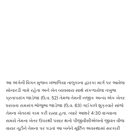
આ અંગેની વિગત મુજબ ખંભાળિયા તાલુકાના દ્વારકા માર્ગ પર આવેલા
સોનારડી ગામે રહેતા અને ખેત વ્યવસાય સાથે સંકળાયેલા તખુભા
પ્રતાપસંગ જાડેજા (ઉ.વ. 52) તેમજ તેમની નજીક અન્ય એક ખેતર
ધરાવતા રામસંગ ભોજુભા જાડેજા (ઉ.વ. 63) ગઈકાલે શુક્રવારે સાંજે
તેમના ખેતરમાં કામ કરી રહ્યા હતા. ત્યારે આશરે 4:30 વાગ્યાના
સમયે તેમના ખેતર ઉપરથી પસાર થતો પીજીવીસીએલનો જીવંત વીજ
વાયર તૂટીને તેમના પર પડતાં આ બંનેને મૂર્છિત અવસ્થામાં સરકારી