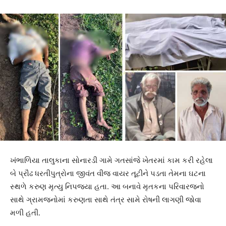
ખંભાળિયા તાલુકાના સોનારડી ગામે ગતસાંજે ખેતરમાં કામ કરી રહેલા
બે પ્રૌઢ ધરતીપુત્રોના જીવંત વીજ વાયર તૂટીને પડતા તેમના ઘટના
સ્થળે કરુણ મૃત્યુ નિપજ્યા હતા. આ બનાવે મૃતકના પરિવારજનો
સાથે ગ્રામજનોમાં કરુણતા સાથે તંત્ર સામે રોષની લાગણી જોવા
મળી હતી.