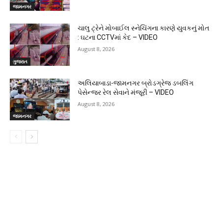
જામનગર
ચાલુ ટ્રેને મોબાઈલ સ્નેચિંગના કારણે યુવકનું મોત
: ઘટના CCTVમાં કેદ – VIDEO
August 8, 2026
ગુજરાત
અલિયાબાડા-જામનગર બ્રોડગ્રેજ ડબલિંગ
પેસેન્જર રેલ સેવાને મંજૂરી – VIDEO
August 8, 2026
જામનગર