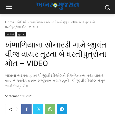
Home
વિડિઓ
ખંભાળિયાના સોનારડી ગામે જીવંત વીજ વાયર તૂટતા બે
ધરતીપુત્રોના મોત - VIDEO
વિડિઓ
હાલાર
ખંભાળિયાના સોનારડી ગામે જીવંત
વીજ વાયર તૂટતા બે ધરતીપુત્રોના
મોત – VIDEO
ગામના સરપંચ દ્વારા પીજીવીસીએલને મેઇન્ટેનન્સ તથા વાયર
બાબતે અનેક વખત રજૂઆત કરાઇ હતી : પીજીવીસીએલ તંત્ર
સામે ઉગ્ર રોષ
September 20, 2025