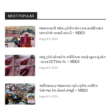
MOST POPULAR
જામનગરની ઓમ ટ્રેનીંગ સેન્ટરના મનોદિવ્યાંગ
બાળકોએ બનાવી રાખડી – VIDEO
August 8, 2026
ચાલુ ટ્રેને મોબાઈલ સ્નેચિંગના કારણે યુવકનું મોત
: ઘટના CCTVમાં કેદ – VIDEO
August 8, 2026
અલિયાબાડા-જામનગર બ્રોડગ્રેજ ડબલિંગ
પેસેન્જર રેલ સેવાને મંજૂરી – VIDEO
August 8, 2026