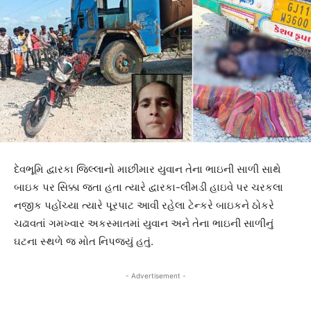
દેવભૂમિ દ્વારકા જિલ્લાનો માછીમાર યુવાન તેના ભાઇની સાળી સાથે
બાઇક પર સિક્કા જતા હતા ત્યારે દ્વારકા-લીમડી હાઇવે પર ચરકલા
નજીક પહોંચ્યા ત્યારે પૂરપાટ આવી રહેલા ટેન્કરે બાઇકને ઠોકરે
ચઢાવતાં ગમખ્વાર અકસ્માતમાં યુવાન અને તેના ભાઇની સાળીનું
ઘટના સ્થળે જ મોત નિપજયું હતું.
- Advertisement -