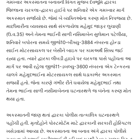
ગમખ્વાર અકસ્માતના બનાવની વિગત મુજબ દેવભૂમિ દ્વારકા
જિલ્લાના ચરકલા-દ્વારકા હાઈવે પર શનિવારે એક ગમખ્વાર માર્ગ
અકસ્માત સર્જાયો છે. જેમાં બે વ્યક્તિઓના કરુણ મોત નિપજ્યા છે.
માછીમારીના વ્યવસાય સાથે સંકળાયેલા મહેમુદ જાફર લુચાણી
(ઉ.વ.35) અને તેમના ભાઈની સાળી નસિમાબેન સુલેમાન પટેલીયા,
શનિવારે બપોરના સમયે જીજે10-બીક્યુ-3884 નંબરના હોન્ડા
સાઈન મોટરસાયકલ પર બેસીને બાઇક પર કામઅર્થે સિક્કા જઈ
રહ્યા હતા. ત્યારે દ્વારકા લીંબડી હાઇવે પર ચરકલા પાસે પહોંચતા આ
માર્ગ પર આવી રહેલા જીજે11-ડબલ્યુ-3600 નંબરના એક ટેન્કરના
ચાલકે મહેમુદભાઈના મોટરસાયકલ સાથે ધડાકાભેર અકસ્માત
સર્જ્યો હતો. જેના કારણે ગંભીર રીતે ઘવાયેલા મહેમુદભાઈ તથા
તેમના ભાઈના સાળી નસીમાબેનના ઘટનાસ્થળે જ બંનેના કરુણ મોત
થયા હતા.
અકસ્માતની જાણ થતાં દ્વારકા પોલીસ તાત્કાલિક ઘટનાસ્થળે
પહોંચી હતી. મૃતદેહોને પોસ્ટમોર્ટમ માટે દ્વારકાની સરકારી હોસ્પિટલ
ખસેડવામાં આવ્યા છે. અકસ્માતના આ બનાવ અંગે દ્વારકા પોલીસે