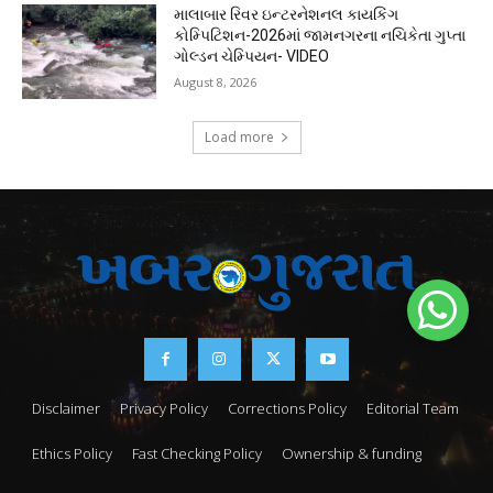
માલાબાર રિવર ઇન્ટરનેશનલ કાયકિંગ
કોમ્પિટિશન-2026માં જામનગરના નચિકેતા ગુપ્તા
ગોલ્ડન ચેમ્પિયન- VIDEO
August 8, 2026
Load more
Disclaimer
Privacy Policy
Corrections Policy
Editorial Team
Ethics Policy
Fast Checking Policy
Ownership & funding