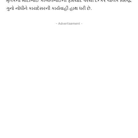
મૃતકના મોટાભાઈ કાબીલભાઈની ફરિયાદ પરથી ટેન્કર ચાલક વિરુદ્ધ
ગુનો નોંધીને કાયદેસરની કાર્યવાહી હાથ ધરી છે.
- Advertisement -