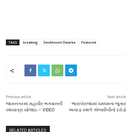
TAGS
breaking
Devbhoomi Dwarka
Featured
Previous article
Next article
જામનગરમાં મહાવીર ભગવાનની
ભારાબેરાજામાં ધમધમતા જુગાર
રથયાત્રા યોજાઇ – VIDEO
અખાડા સ્થળે એલસીબીનો દરોડો
RELATED ARTICLES