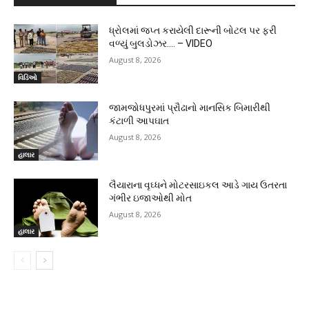
ધ્રોલમાં જપ્ત કરાયેલી દારૂની બોટલ પર ફરી
વળ્યું બુલડોઝર…. – VIDEO
August 8, 2026
વિડિઓ
જામજોધપુરમાં પ્રૌઢાનો માનસિક બિમારીથી
કંટાળી આપઘાત
August 8, 2026
હાલાર
લૈયારાના વૃઘ્ધને મોટરસાઇકલ આડે ગાય ઉતરતા
ગંભીર ઇજાઓથી મોત
August 8, 2026
હાલાર