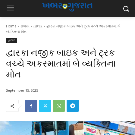
Home
રાજ્ય
હાલાર
દ્વારકા નજીક બાઇક અને ટ્રક વચ્ચે અકસ્માતમાં બે
વ્યક્તિના મોત
હાલાર
દ્વારકા નજીક બાઇક અને ટ્રક
વચ્ચે અકસ્માતમાં બે વ્યક્તિના
મોત
September 15, 2025