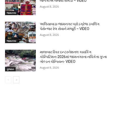
બાળકોએ બનાવી રાખડી – VIDEO
August 8, 2026
જામનગર
અલિયાબાડા-જામનગર બ્રોડગ્રેજ ડબલિંગ
પેસેન્જર રેલ સેવાને મંજૂરી – VIDEO
August 8, 2026
જામનગર
માલાબાર રિવર ઇન્ટરનેશનલ કાયકિંગ
કોમ્પિટિશન-2026માં જામનગરના નચિકેતા ગુપ્તા
ગોલ્ડન ચેમ્પિયન- VIDEO
August 8, 2026
ગુજરાત