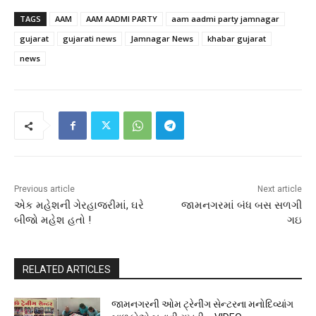
TAGS
AAM
AAM AADMI PARTY
aam aadmi party jamnagar
gujarat
gujarati news
Jamnagar News
khabar gujarat
news
Previous article
Next article
એક મહેશની ગેરહાજરીમાં, ઘરે
જામનગરમાં બંધ બસ સળગી
બીજો મહેશ હતો !
ગઇ
RELATED ARTICLES
જામનગરની ઓમ ટ્રેનીંગ સેન્ટરના મનોદિવ્યાંગ