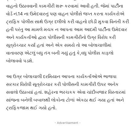
વાહનો ઉઠાવવાની કામગીરી શરૂ કરવામાં આવી હતી. જેમાં પાર્ટીના
વોર્ડ નં.14 ના ઉમેદવારનું પણ વાહન પોલીસે જપ્ત કરતા કાર્યકરોએ
ટ્રાફિક પોલીસ સાથે ઉગ્ર દલીલો કરી વાહનો છોડી મુકવા વિનંતી કરી
હતી પરંતુ આ મામલે મચક ન આપતા આમ આદમી પાર્ટીના ઉમેદવાર
અને કાર્યકર્તાઓ દ્વારા પોલીસની કામગીરીનો ઉગ્ર વિરોધ કરી
સૂત્રોચ્ચાર કર્યા હતાં અને એક સમયે તો આ બોલાચાલીમાં
વાતાવરણ એટલું બધુ તંગ બની ગયું હતું કે,વધુ પોલીસ કાફલો
બોલાવવો પડશે.
આ ઉગ્ર બોલાચાલી દરમિયાન આપના કાર્યકર્તાઓએ ભાજપા
સરકાર વિરોધી સૂત્રોચ્ચાર કરી પોલીસની કામગીરી ઉપર અનેક
સવાલો ઉઠાવ્યાં હતાં. શહેરના ભરચકક એવા ચાંદીબજાર વિસ્તારમાં
સાંજના બનેલી બબાલથી લોકોના ટોળાં એકઠા થઈ ગયા હતાં અને
ટ્રાફિકજામ થઈ ગયો હતો.
- Advertisement -