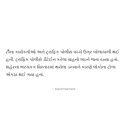
ર્ટીના કાર્યકર્તાઓ અને ટ્રાફિક પોલીસ વચ્ચે ઉગ્ર બોલાચાલી થઈ
હતી. ટ્રાફિક પોલીસે ડીટેઈન કરેલા વાહનો લઇને જતા રહ્યા હતાં.
શહેરના ભરચકક વિસ્તારમાં થયેલા ડખ્ખાને કારણે લોકોના ટોળા
એકઠા થઈ ગયા હતાં.
- Advertisement -