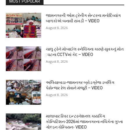
MOST POPULAR
જામનગરની ઓમ ટ્રેનીંગ સેન્ટરના મનોદિવ્યાંગ
બાળકોએ બનાવી રાખડી – VIDEO
August 8, 2026
ચાલુ ટ્રેને મોબાઈલ સ્નેચિંગના કારણે યુવકનું મોત
: ઘટના CCTVમાં કેદ – VIDEO
August 8, 2026
અલિયાબાડા-જામનગર બ્રોડગ્રેજ ડબલિંગ
પેસેન્જર રેલ સેવાને મંજૂરી – VIDEO
August 8, 2026
માલાબાર રિવર ઇન્ટરનેશનલ કાયકિંગ
કોમ્પિટિશન-2026માં જામનગરના નચિકેતા ગુપ્તા
ગોલ્ડન ચેમ્પિયન- VIDEO