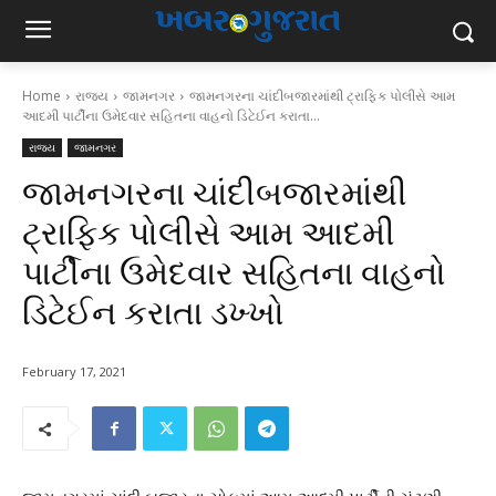
Home
રાજ્ય
જામનગર
જામનગરના ચાંદીબજારમાંથી ટ્રાફિક પોલીસે આમ
આદમી પાર્ટીના ઉમેદવાર સહિતના વાહનો ડિટેઈન કરાતા...
રાજ્ય
જામનગર
જામનગરના ચાંદીબજારમાંથી
ટ્રાફિક પોલીસે આમ આદમી
પાર્ટીના ઉમેદવાર સહિતના વાહનો
ડિટેઈન કરાતા ડખ્ખો
February 17, 2021