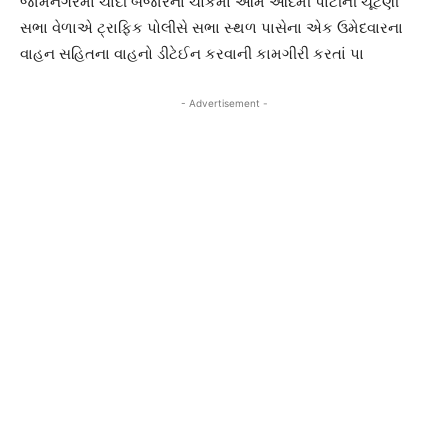
જામનગરમાં ચાંદી બજારના ચોકમાં આમ આદમી પાર્ટીની ચૂંટણી
સભા વેળાએ ટ્રાફિક પોલીસે સભા સ્થળ પાસેના એક ઉમેદવારના
વાહન સહિતના વાહનો ડીટેઈન કરવાની કામગીરી કરતાં પા
- Advertisement -