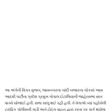
આ અંગેની વિગત મુજબ, જામનગરના ચાંદી બજારના ચોકમાં આમ
આદમી પાર્ટીના પ્રદેશ પ્રમુખ ગોપાલ ઈટાલિયાની જાહેરસભા સાત
વાગ્યે યોજાઈ હતી. સભા ચાલુ થઈ રહી હતી. તે વેળાએ ત્યાં પહોંચેલી
ટ્રાફિક પોલીસની ગાડી અને ટોઇંગ વાહન દ્વારા રસ્તા પર પાર્ક થયેલા