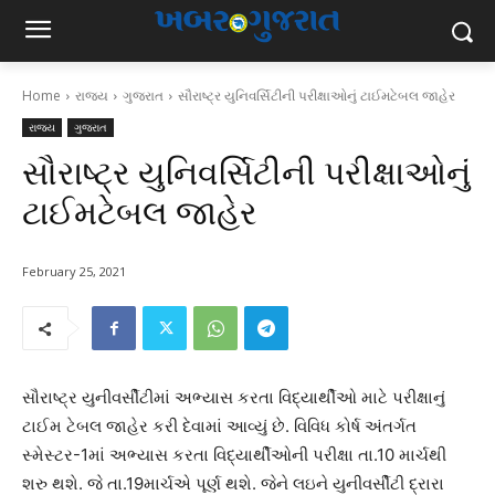
Home
રાજ્ય
ગુજરાત
સૌરાષ્ટ્ર યુનિવર્સિટીની પરીક્ષાઓનું ટાઈમટેબલ જાહેર
રાજ્ય
ગુજરાત
સૌરાષ્ટ્ર યુનિવર્સિટીની પરીક્ષાઓનું
ટાઈમટેબલ જાહેર
February 25, 2021
સૌરાષ્ટ્ર યુનીવર્સીટીમાં અભ્યાસ કરતા વિદ્યાર્થીઓ માટે પરીક્ષાનું
ટાઈમ ટેબલ જાહેર કરી દેવામાં આવ્યું છે. વિવિધ કોર્ષ અંતર્ગત
સ્મેસ્ટર-1માં અભ્યાસ કરતા વિદ્યાર્થીઓની પરીક્ષા તા.10 માર્ચથી
શરુ થશે. જે તા.19માર્ચએ પૂર્ણ થશે. જેને લઇને યુનીવર્સીટી દ્રારા