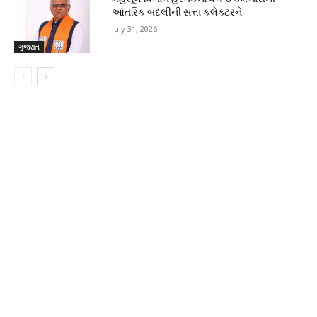
આંતરિક બદલીની સત્તા કલેક્ટરને
July 31, 2026
ગુજરાત