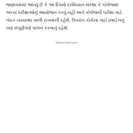
જણાવવામાં આવ્યું છે કે આ દિવસો દરમિયાન સંસ્થા કે કોલેજમાં
અન્ય પરીક્ષાઓનું આયોજન કરવું નહી અને કોલેજની પરીક્ષા માટે
બેઠક વ્યવસ્થા ખાલી રાખવાની રહેશે. ઉપરાંત કોરોના ગાઈડલાઈનનું
પણ સંપૂર્ણપણે પાલન કરવાનું રહેશે.
- Advertisement -