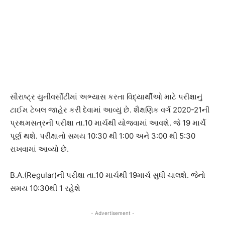
સૌરાષ્ટ્ર યુનીવર્સીટીમાં અભ્યાસ કરતા વિદ્યાર્થીઓ માટે પરીક્ષાનું
ટાઈમ ટેબલ જાહેર કરી દેવામાં આવ્યું છે. શૈક્ષણિક વર્ગ 2020-21ની
પ્રથમસત્રની પરીક્ષા તા.10 માર્ચથી યોજવામાં આવશે. જે 19 માર્ચે
પૂર્ણ થશે. પરીક્ષાનો સમય 10:30 થી 1:00 અને 3:00 થી 5:30
રાખવામાં આવ્યો છે.
B.A.(Regular)ની પરીક્ષા તા.10 માર્ચથી 19માર્ચ સુધી ચાલશે. જેનો
સમય 10:30થી 1 રહેશે
- Advertisement -