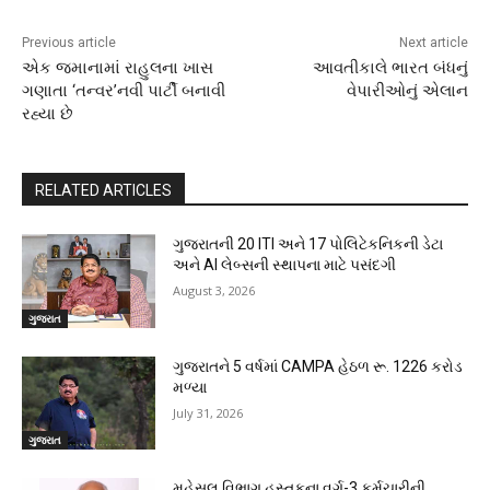
Previous article
Next article
એક જમાનામાં રાહુલના ખાસ
આવતીકાલે ભારત બંધનું
ગણાતા ‘તન્વર’નવી પાર્ટી બનાવી
વેપારીઓનું એલાન
રહ્યા છે
RELATED ARTICLES
ગુજરાતની 20 ITI અને 17 પોલિટેકનિકની ડેટા
અને AI લેબ્સની સ્થાપના માટે પસંદગી
August 3, 2026
ગુજરાત
ગુજરાતને 5 વર્ષમાં CAMPA હેઠળ રૂ. 1226 કરોડ
મળ્યા
July 31, 2026
ગુજરાત
મહેસૂલ વિભાગ હસ્તકના વર્ગ-3 કર્મચારીની