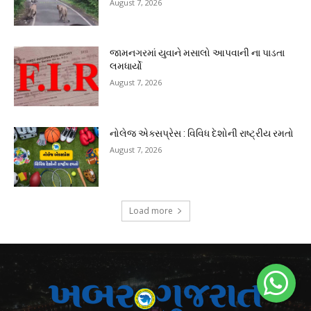
August 7, 2026
જામનગરમાં યુવાને મસાલો આપવાની ના પાડતા
લમધાર્યો
August 7, 2026
નોલેજ એક્સપ્રેસ : વિવિધ દેશોની રાષ્ટ્રીય રમતો
August 7, 2026
Load more