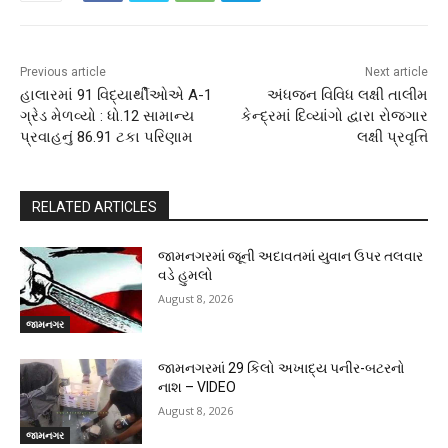
Previous article
Next article
હાલારમાં 91 વિદ્યાર્થીઓએ A-1
અંધજન વિવિધ લક્ષી તાલીમ
ગ્રેડ મેળવ્યો : ધો.12 સામાન્ય
કેન્દ્રમાં દિવ્યાંગો દ્વારા રોજગાર
પ્રવાહનું 86.91 ટકા પરિણામ
લક્ષી પ્રવૃત્તિ
RELATED ARTICLES
જામનગરમાં જૂની અદાવતમાં યુવાન ઉપર તલવાર
વડે હુમલો
August 8, 2026
જામનગર
જામનગરમાં 29 કિલો અખાદ્ય પનીર-બટરનો
નાશ – VIDEO
August 8, 2026
જામનગર