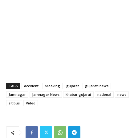
TAGS
accident
breaking
gujarat
gujarati news
Jamnagar
Jamnagar News
khabar gujarat
national
news
s t bus
Video