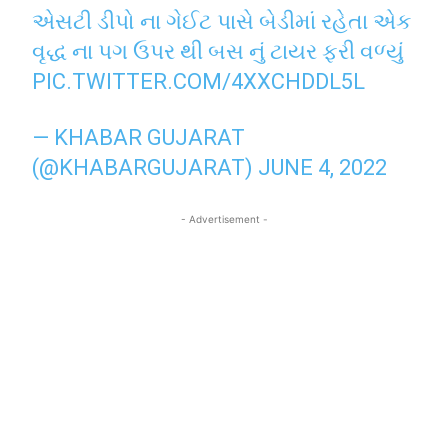
એસટી ડીપો ના ગેઈટ પાસે બેડીમાં રહેતા એક
વૃદ્ધ ના પગ ઉપર થી બસ નું ટાયર ફરી વળ્યું
PIC.TWITTER.COM/4XXCHDDL5L
— KHABAR GUJARAT
(@KHABARGUJARAT)
JUNE 4, 2022
- Advertisement -