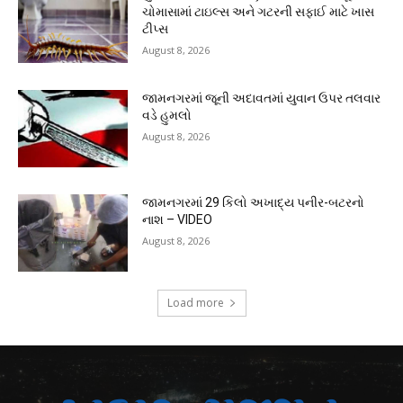
ચોમાસામાં ટાઇલ્સ અને ગટરની સફાઈ માટે ખાસ
ટીપ્સ
August 8, 2026
જામનગરમાં જૂની અદાવતમાં યુવાન ઉપર તલવાર
વડે હુમલો
August 8, 2026
જામનગરમાં 29 કિલો અખાદ્ય પનીર-બટરનો
નાશ – VIDEO
August 8, 2026
Load more