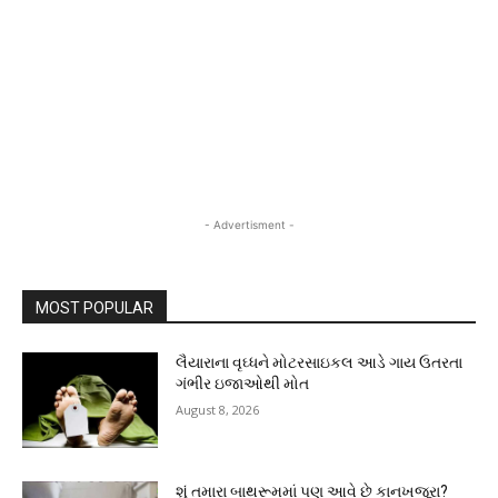
- Advertisment -
MOST POPULAR
લૈયારાના વૃઘ્ધને મોટરસાઇકલ આડે ગાય ઉતરતા
ગંભીર ઇજાઓથી મોત
August 8, 2026
શું તમારા બાથરૂમમાં પણ આવે છે કાનખજૂરા?