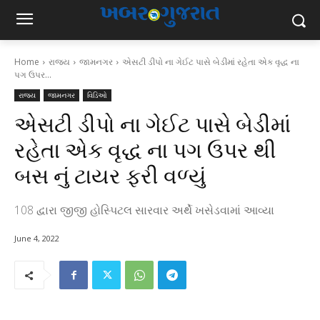
Home
રાજ્ય
જામનગર
એસટી ડીપો ના ગેઈટ પાસે બેડીમાં રહેતા એક વૃદ્ધ ના
પગ ઉપર...
રાજ્ય
જામનગર
વિડિઓ
એસટી ડીપો ના ગેઈટ પાસે બેડીમાં
રહેતા એક વૃદ્ધ ના પગ ઉપર થી
બસ નું ટાયર ફરી વળ્યું
108 દ્વારા જીજી હોસ્પિટલ સારવાર અર્થે ખસેડવામાં આવ્યા
June 4, 2022