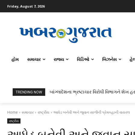
Friday, August 7, 2026
હોમ
સમાચાર
રાજ્ય
વિડિઓ
બિઝનેસ
હે
બાંગ્લાદેશના ભ્રષ્ટાચાર વિરોધી વિભાગને શેખ હસ
TRENDING NOW
Home
સમાચાર
રાષ્ટ્રીય
આધેડ બનેવી અને જુવાન સાળીની પ્રેમકહાની વાયરલ
રાષ્ટ્રીય
આધેડ બનેવી અને જુવાન સ