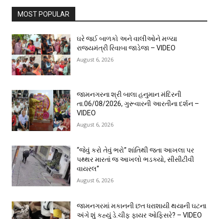
MOST POPULAR
ઘરે જઈ બાળકો અને વાલીઓને મળ્યા
રાજ્યમંત્રી રિવાબા જાડેજા – VIDEO
August 6, 2026
જામનગરના શ્રી બાલા હનુમાન મંદિરની
તા.06/08/2026, ગુરૂવારની આરતીના દર્શન –
VIDEO
August 6, 2026
“જેવું કરો તેવું ભરો” શાંતિથી જતા આખલા પર
પથ્થર મારતાં જ આખલો ભડક્યો, સીસીટીવી
વાયરલ”
August 6, 2026
જામનગરમાં મકાનની છત ધરાશાયી થયાની ઘટના
અંગે શું કહ્યું ડે.ચીફ ફાયર ઓફિસરે? – VIDEO