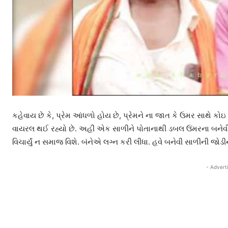
કહેવાય છે કે, પ્રેમ આંધળો હોય છે, પ્રેમને ના જાત કે ઉમર સાથે 
વાયરલ થઈ રહ્યો છે. અહીં એક સાળીને પોતાનાથી ડબલ ઉંમરના બનેવી સ
વિચાર્યું ન સમાજ વિશે. બંનેએ લગ્ન કરી લીધા. હવે બનેવી સાળીની જોડ
- Advert