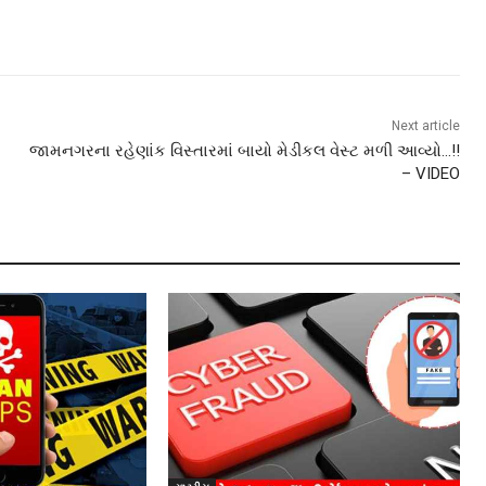
Next article
જામનગરના રહેણાંક વિસ્તારમાં બાયો મેડીકલ વેસ્ટ મળી આવ્યો…!!
– VIDEO