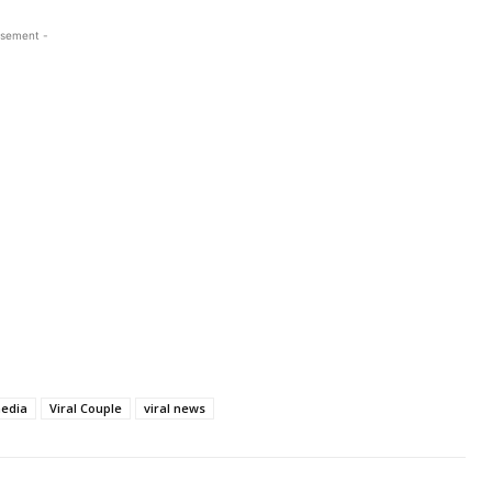
isement -
media
Viral Couple
viral news