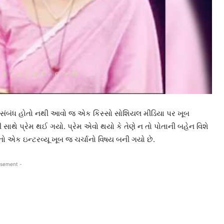
કોઇ સંબંધ હોતો નથી આવો જ એક કિસ્સો સોશિયલ મીડિયા પર ખૂબ
ાથે પ્રેમ થઈ ગયો. પ્રેમ એવો થયો કે તેણે ન તો પોતાની બહેન વિશે
ીનો એક ઇન્ટરવ્યૂ ખૂબ જ ચર્ચાનો વિષય બની ગયો છે.
isement -