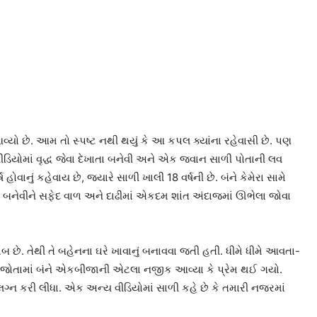
્યો છે. આમ તો સ્પષ્ટ નથી થયું કે આ કપલ ક્યાંના રહેવાસી છે. પણ
વીડિયોમાં વૃદ્ધ જેવા દેખાતા બનેવી અને એક જવાન સાળી પોતાની લવ
ોવાનું કહેવાય છે, જ્યારે સાળી ખાલી 18 વર્ષની છે. બંને કેમેરા સામે
્યારે બનેવીને સફેદ વાળ અને દાઢીમાં એકદમ શાંત અંદાજમાં ઊભેલા જોવા
બ છે. તેથી તે બહેનના ઘરે ખાવાનું બનાવવા જતી હતી. ધીમે ધીમે આવતા-
જોતજોતામાં બંને એકબીજાની એટલા નજીક આવ્યા કે પ્રેમ થઈ ગયો.
 લગ્ન કરી લીધા. એક અન્ય વીડિયોમાં સાળી કહે છે કે તમારી નજરમાં