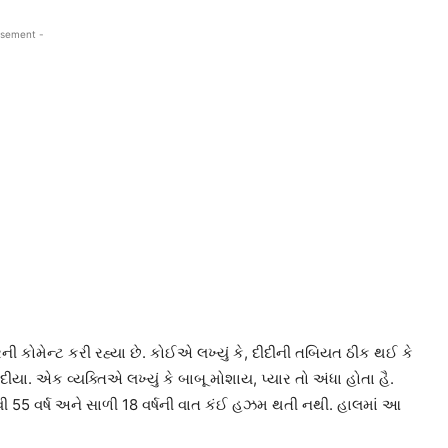
isement -
ોમેન્ટ કરી રહ્યા છે. કોઈએ લખ્યું કે, દીદીની તબિયત ઠીક થઈ કે
ક દીયા. એક વ્યક્તિએ લખ્યું કે બાબૂ મોશાય, પ્યાર તો અંધા હોતા હૈ.
વી 55 વર્ષ અને સાળી 18 વર્ષની વાત કંઈ હઝમ થતી નથી. હાલમાં આ