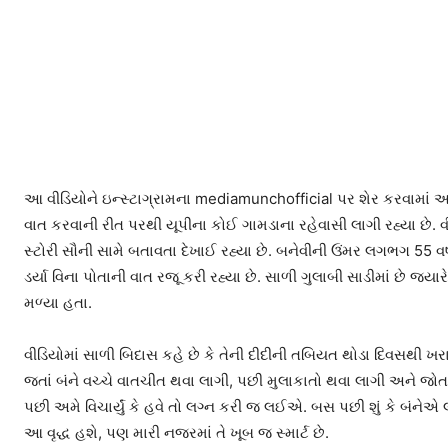
આ વીડિયોને ઇન્સ્ટાગ્રામના mediamunchofficial પર શેર કરવામાં આવ
વાત કરવાની રીત પરથી યૂપીના કોઈ ગામડાના રહેવાસી લાગી રહ્યા છે. 
સ્ટોરી સૌની સામે બતાવતા દેખાઈ રહ્યા છે. બનેવીની ઉંમર લગભગ 55 વર્ષ હ
ડર્યા વિના પોતાની વાત રજૂ કરી રહ્યા છે. સાળી ગુલાબી સાડીમાં છે જ
મળ્યા હતા.
વીડિયોમાં સાળી બિદાસ કહે છે કે તેની દીદીની તબિયત થોડા દિવસથી ખરા
જતાં બંને વચ્ચે વાતચીત થવા લાગી, પછી મુલાકાતો થવા લાગી અને 
પછી અમે વિચાર્યું કે હવે તો લગ્ન કરી જ લઈએ. બસ પછી શું કે બંનેએ
આ વૃદ્ધ હશે, પણ મારી નજરમાં તે ખૂબ જ સ્માર્ટ છે.