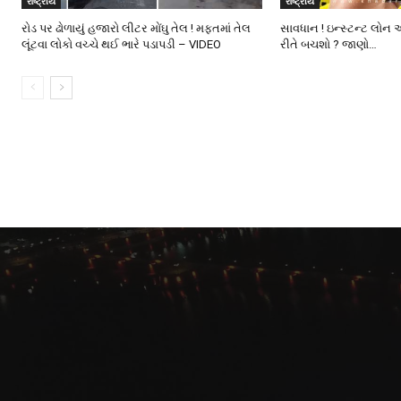
રાષ્ટ્રીય
રાષ્ટ્રીય
રોડ પર ઢોળાયું હજારો લીટર મોંઘુ તેલ ! મફતમાં તેલ
સાવધાન ! ઇન્સ્ટન્ટ લોન 
લૂંટવા લોકો વચ્ચે થઈ ભારે પડાપડી – VIDEO
રીતે બચશો ? જાણો…