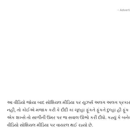
- Advert
આ વીડિયો જોયા બાદ સોશિયલ મીડિયા પર યુઝર્સ અલગ અલગ પ્રકારની ક
નહીં, તો કોઈએ મજાક કરી કે દીદી કા ચૂલ્હા ફૂંકતે ફૂંકતે દુલ્હા હી ફૂં
એક શખ્સે તો સાળીની ઉંમર પર જ સવાલ ઊભો કરી દીધો. કહ્યું કે બને
વીડિયો સોશિયલ મીડિયા પર વાયરલ થઈ રહ્યો છે.