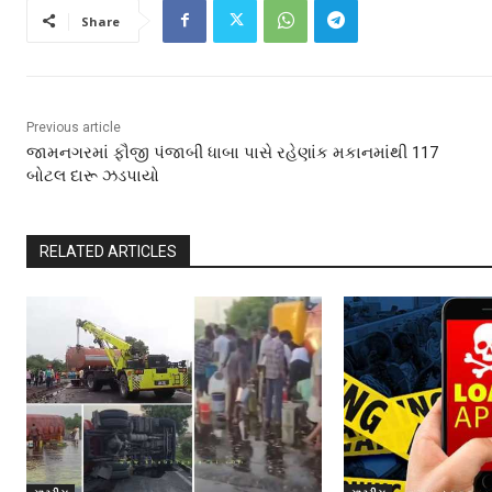
Share
Previous article
જામનગરમાં ફૌજી પંજાબી ધાબા પાસે રહેણાંક મકાનમાંથી 117
બોટલ દારૂ ઝડપાયો
RELATED ARTICLES