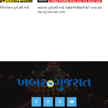
રાષ્ટ્રીય
એપ્લિકેશન ફ્રોડથી કેવી
સાયબર ફ્રોડથી બચો: Fake Profile રિપોર્ટ કરવા માટે
આટલું ખાસ યાદ રાખો