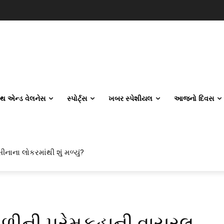
લ્થ એન્ડ વેલનેસ
સ્પોર્ટ્સ
ખબર સ્પેશીયલ
આજનો દિવસ
ીનાના લોકરમાંથી શું મળ્યું?
ાળીની પ્રેમકહાની વાયરલ