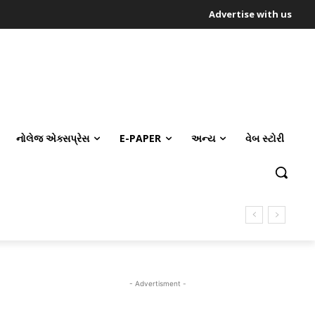
Advertise with us
નોલેજ એક્સપ્રેસ
E-PAPER
અન્ય
વેબ સ્ટોરી
- Advertisment -