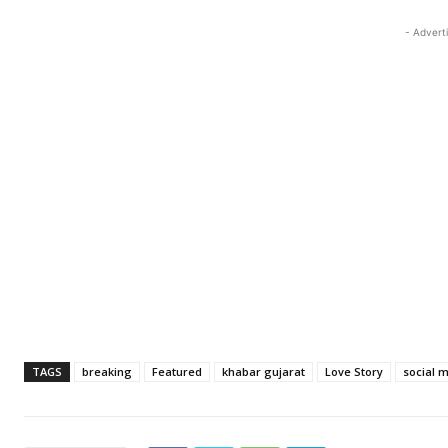
- Advert
TAGS
breaking
Featured
khabar gujarat
Love Story
social 