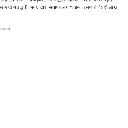
ધામ મચી ગઇ હતી. બેન્ક દ્વારા સંતોષકારક જવાબ ન મળતાં તેમણે સોફા
isement -