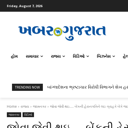
Friday, August 7, 2026
હોમ
સમાચાર
રાજ્ય
વિડિઓ
બિઝનેસ
હે
બાંગ્લાદેશના ભ્રષ્ટાચાર વિરોધી વિભાગને શેખ હસીન
ટોપર્સ કોમ્પ્યુટર સાયન્સ અને AI કરતાં સિવિલ
TRENDING NOW
Home
રાજ્ય
જામનગર
જોવા જેવી થઇ..... બેંકની હેરાનગતિને લઇ ગ્રાહકે બેંકે જ
જામનગર
વિડિઓ
જોવા જેવી થઇ….. બેંકની હેર