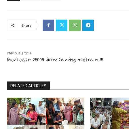
Share
Previous article
નિફટી ફ્યુચર 25008 પોઈન્ટ ઉપર તેજી તરફી ધ્યાન..!!!
RELATED ARTICLES