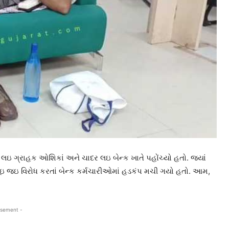
લઇ ગ્રાહક ઓશિકાં અને ચાદર લઇ બેન્ક ખાતે પહોંચ્યો હતો. જ્યાં
 પર સૂઇ જઇ વિરોધ કરતાં બેન્ક કર્મચારીઓમાં હડકંપ મચી ગયો હતો. આમ,
isement -