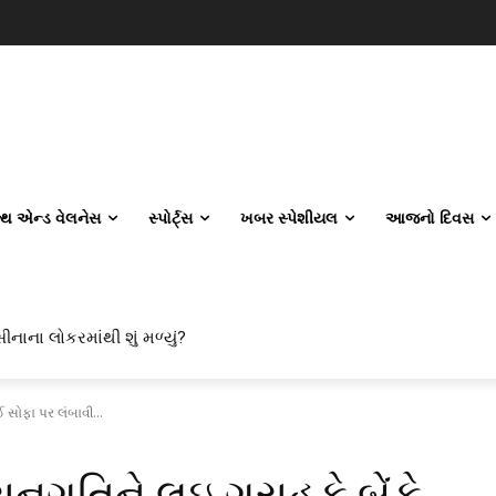
લ્થ એન્ડ વેલનેસ
સ્પોર્ટ્સ
ખબર સ્પેશીયલ
આજનો દિવસ
ાના લોકરમાંથી શું મળ્યું?
 એન્જિનિયરિંગ કેમ પસંદ કરી રહ્યા છે? IITનો ટ્રેન્ડ બદલાઈ ગયો છે
ઈ સોફા પર લંબાવી...
ાનગતિને લઇ ગ્રાહકે બેંકે