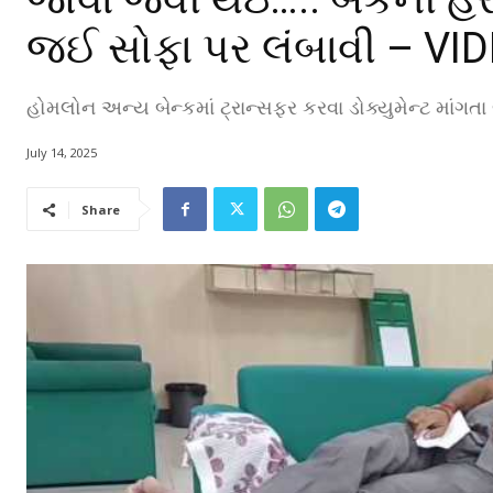
જઈ સોફા પર લંબાવી – VI
હોમલોન અન્ય બેન્કમાં ટ્રાન્સફર કરવા ડોક્યુમેન્ટ માંગતા
July 14, 2025
Share