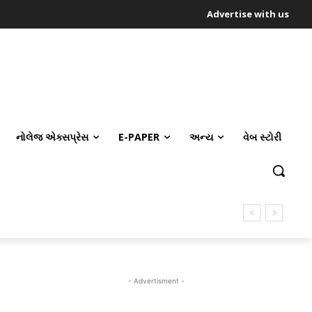
Advertise with us
નોલેજ એક્સપ્રેસ
E-PAPER
અન્ય
વેબ સ્ટોરી
- Advertisment -