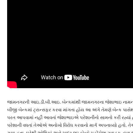
જામનગરની આઇ.ડી.બી.આઇ. બેન્કમાંથી જામનગરના જેશાભાઇ નામના ન
બીજી બેન્કમાં ટ્રાન્સફર કરવા માંગતા હોય આ અંગે તેમણે બેન્ક પાસેથી ડ
પરત આપવામાં નહીં આવતાં જેશાભાઇએ પરેશાનીનો સામનો કરી રહ્યાં
પરેશાની વધતાં તેઓએ અનોખો વિરોધ કરવાનો માર્ગ અપનાવ્યો હતો. 
ગયા હતા. ઘરેથી ઓશિકાં અને ચાદર લઇ બેન્કે પહોંચેલા ગ્રાહક દ્વારા જ્ય