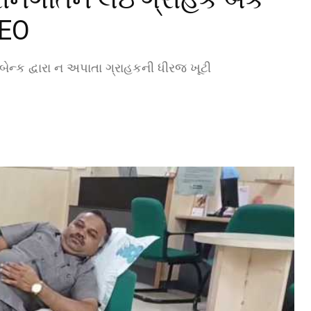
DEO
 બેન્ક દ્વારા ન અપાતા ગ્રાહકની ધીરજ ખૂટી