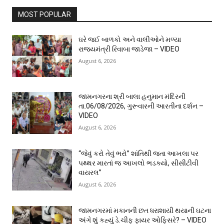
MOST POPULAR
ઘરે જઈ બાળકો અને વાલીઓને મળ્યા
રાજ્યમંત્રી રિવાબા જાડેજા – VIDEO
August 6, 2026
જામનગરના શ્રી બાલા હનુમાન મંદિરની
તા.06/08/2026, ગુરૂવારની આરતીના દર્શન –
VIDEO
August 6, 2026
“જેવું કરો તેવું ભરો” શાંતિથી જતા આખલા પર
પથ્થર મારતાં જ આખલો ભડક્યો, સીસીટીવી
વાયરલ”
August 6, 2026
જામનગરમાં મકાનની છત ધરાશાયી થયાની ઘટના
અંગે શું કહ્યું ડે.ચીફ ફાયર ઓફિસરે? – VIDEO