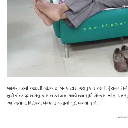
જામનગરમાં આઇ.ડી.બી.આઇ. બેન્ક દ્વારા ગ્રાહકને કરાતી હેરાનગતિને 
સુધી બેન્ક દ્વારા તેનું કામ ન કરવામાં આવે ત્યાં સુધી બેન્કમાં સોફા
આ અનોખા વિરોધની બેન્કમાં ચર્ચાનો મુદ્દો બન્યો હતો.
- Advert