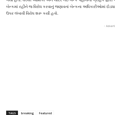
બેન્કમાં રહીને જ વિરોધ કરવાનું જણાવતાં બેન્કના અધિકારીઓમાં દોડ
ઉપર લંબાવી વિરોધ શરૂ કર્યો હતો.
- Advert
TAGS
breaking
Featured