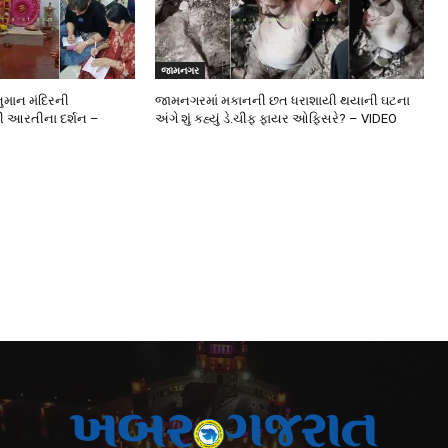
જામનગર
ુમાન મંદિરની
જામનગરમાં મકાનની છત ધરાશાયી થયાની ઘટના
ની આરતીના દર્શન –
અંગે શું કહ્યું ડે.ચીફ ફાયર ઓફિસરે? – VIDEO