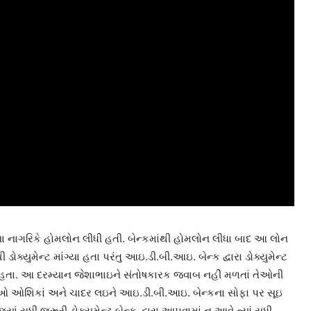
ાગરિકે હોમલોન લીધી હતી. બેન્કમાંથી હોમલોન લીધા બાદ આ લોન
ોક્યુમેન્ટ માંગ્યા હતા પરંતુ આઇ.ડી.બી.આઇ. બેન્ક દ્વારા ડોક્યુમેન્ટ
 હતા. આ દરમ્યાન જેશાભાઇને સંતોષકારક જવાબ નહીં મળતાં તેઓની
તેઓ ઓશિકાં અને ચાદર લઇને આઇ.ડી.બી.આઇ. બેન્કના સોફા પર સૂઇ
ાં સુધી જરૂરી ડોક્યુમેન્ટ બેન્ક દ્વારા આપવામાં ન આવે ત્યાં સુધી