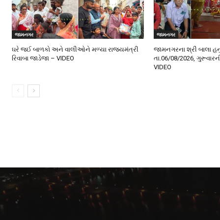
જામનગર
જામનગર
ઘરે જઈ બાળકો અને વાલીઓને મળ્યા રાજ્યમંત્રી
જામનગરના શ્રી બાલા હન
રિવાબા જાડેજા – VIDEO
તા.06/08/2026, ગુરૂવાર
VIDEO