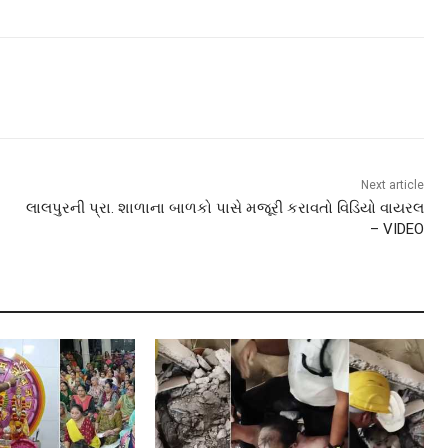
Next article
લાલપુરની પ્રા. શાળાના બાળકો પાસે મજૂરી કરાવતો વિડિયો વાયરલ
– VIDEO