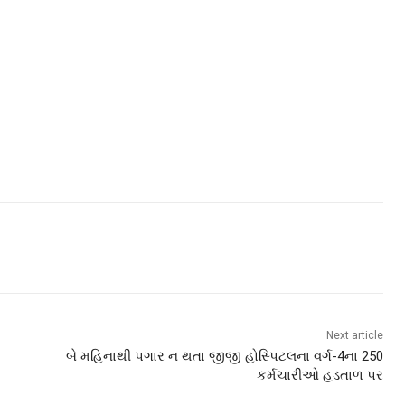
Next article
બે મહિનાથી પગાર ન થતા જીજી હોસ્પિટલના વર્ગ-4ના 250
કર્મચારીઓ હડતાળ પર