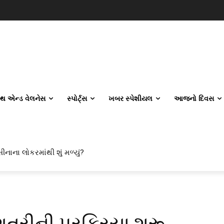
લ્થ એન્ડ વેલનેસ
સ્પોર્ટ્સ
ખબર સ્પેશીયલ
આજનો દિવસ
ના લોકરમાંથી શું મળ્યું?
 એન્જિનિયરિંગ કેમ પસંદ કરી રહ્યા છે? IITનો ટ્રેન્ડ બદલાઈ ગયો છે
રીની પ્રક્રિયા શરૂ