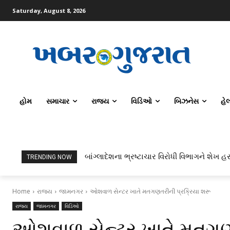
Saturday, August 8, 2026
હોમ
સમાચાર
રાજ્ય
વિડિઓ
બિઝનેસ
હે
બાંગ્લાદેશના ભ્રષ્ટાચાર વિરોધી વિભાગને શેખ હસીના
ટોપર્સ કોમ્પ્યુટર સાયન્સ અને AI કરતાં સિવિલ
TRENDING NOW
Home
રાજ્ય
જામનગર
ઓશવાળ સેન્ટર ખાતે મતગણતરીની પ્રક્રિયા શરૂ
રાજ્ય
જામનગર
વિડિઓ
ઓશવાળ સેન્ટર ખાતે મતગણત