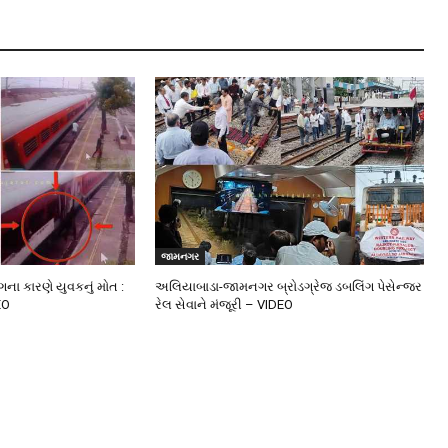
જામનગર
ંગના કારણે યુવકનું મોત :
અલિયાબાડા-જામનગર બ્રોડગ્રેજ ડબલિંગ પેસેન્જર
EO
રેલ સેવાને મંજૂરી – VIDEO