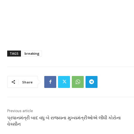
TAGS
breaking
Share
Previous article
પ્રધાનમંત્રી બાદ વધુ બે રાજ્યના મુખ્યમંત્રીઓએ લીધી કોરોના
વેક્સીન