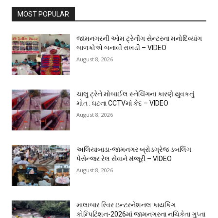
MOST POPULAR
જામનગરની ઓમ ટ્રેનીંગ સેન્ટરના મનોદિવ્યાંગ
બાળકોએ બનાવી રાખડી – VIDEO
August 8, 2026
ચાલુ ટ્રેને મોબાઈલ સ્નેચિંગના કારણે યુવકનું
મોત : ઘટના CCTVમાં કેદ – VIDEO
August 8, 2026
અલિયાબાડા-જામનગર બ્રોડગ્રેજ ડબલિંગ
પેસેન્જર રેલ સેવાને મંજૂરી – VIDEO
August 8, 2026
માલાબાર રિવર ઇન્ટરનેશનલ કાયકિંગ
કોમ્પિટિશન-2026માં જામનગરના નચિકેતા ગુપ્તા