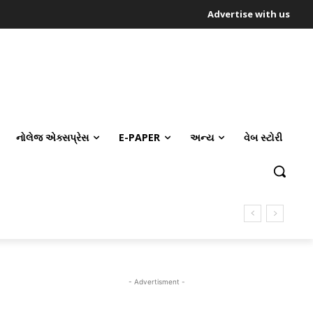
Advertise with us
નોલેજ એક્સપ્રેસ
E-PAPER
અન્ય
વેબ સ્ટોરી
- Advertisment -