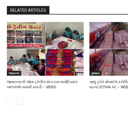
RELATED ARTICLES
જામનગર
ગુજરાત
જામનગરની ઓમ ટ્રેનીંગ સેન્ટરના મનોદિવ્યાંગ
ચાલુ ટ્રેને મોબાઈલ સ્નેચિ
બાળકોએ બનાવી રાખડી – VIDEO
ઘટના CCTVમાં કેદ – VID