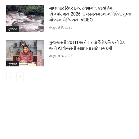
માલાબાર રિવર ઇન્ટરનેશનલ કાયકિંગ
કોમ્પિટિશન-2026માં જામનગરના નચિકેતા ગુપ્તા
ગોલ્ડન ચેમ્પિયન- VIDEO
August 8, 2026
ગુજરાત
ગુજરાતની 20 ITI અને 17 પોલિટેકનિકની ડેટા
અને AI લેબ્સની સ્થાપના માટે પસંદગી
August 3, 2026
ગુજરાત