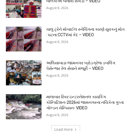
બાળકોએ બનાવી રાખડી – VIDEO
August 8, 2026
ચાલુ ટ્રેને મોબાઈલ સ્નેચિંગના કારણે યુવકનું મોત
: ઘટના CCTVમાં કેદ – VIDEO
August 8, 2026
અલિયાબાડા-જામનગર બ્રોડગ્રેજ ડબલિંગ
પેસેન્જર રેલ સેવાને મંજૂરી – VIDEO
August 8, 2026
માલાબાર રિવર ઇન્ટરનેશનલ કાયકિંગ
કોમ્પિટિશન-2026માં જામનગરના નચિકેતા ગુપ્તા
ગોલ્ડન ચેમ્પિયન- VIDEO
August 8, 2026
Load more