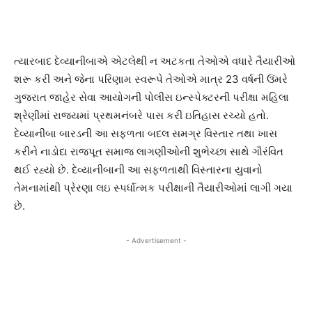
ત્યારબાદ દેવ્યાનીબાએ એટલેથી ન અટકતા તેઓએ વધારે તૈયારીઓ
શરૂ કરી અને જેના પરિણામ સ્વરૂપે તેઓએ માત્ર 23 વર્ષની ઉંમરે
ગુજરાત જાહેર સેવા આયોગની પોલીસ ઇન્સ્પેક્ટરની પરીક્ષા મહિલા
શ્રેણીમાં રાજ્યમાં પ્રથમનંબરે પાસ કરી ઇતિહાસ રચ્યો હતો.
દેવ્યાનીબા બારડની આ સફળતા બદલ સમગ્ર વિસ્તાર તથા ખાસ
કરીને નાડોદા રાજપૂત સમાજ લાગણીઓની શુભેચ્છા સાથે ગૌરંવિત
થઈ રહ્યો છે. દેવ્યાનીબાની આ સફળતાથી વિસ્તારના યુવાનો
તેમનામાંથી પ્રેરણા લઇ સ્પર્ધાત્મક પરીક્ષાની તૈયારીઓમાં લાગી ગયા
છે.
- Advertisement -