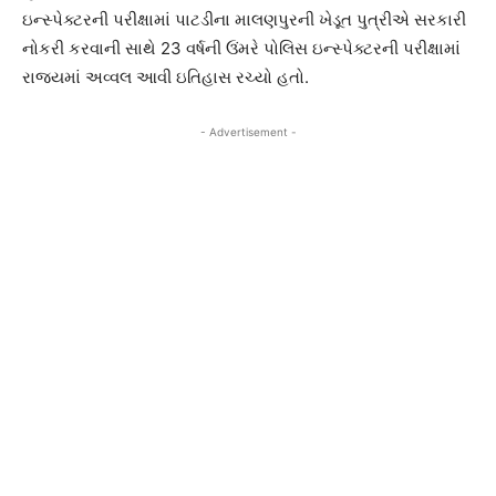
ઇન્સ્પેક્ટરની પરીક્ષામાં પાટડીના માલણપુરની ખેડૂત પુત્રીએ સરકારી
નોકરી કરવાની સાથે 23 વર્ષની ઉંમરે પોલિસ ઇન્સ્પેક્ટરની પરીક્ષામાં
રાજ્યમાં અવ્વલ આવી ઇતિહાસ રચ્યો હતો.
- Advertisement -