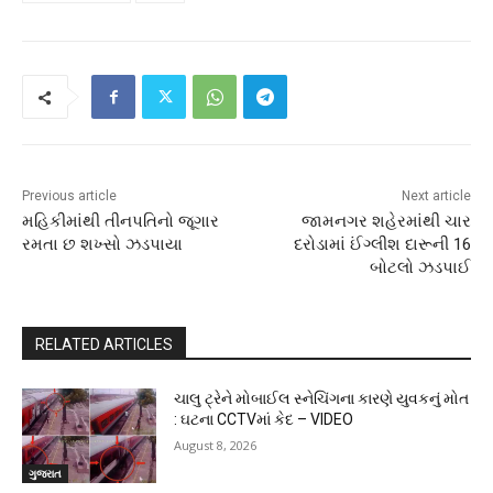
Previous article
Next article
મહિકીમાંથી તીનપતિનો જૂગાર
જામનગર શહેરમાંથી ચાર
રમતા છ શખ્સો ઝડપાયા
દરોડામાં ઈંગ્લીશ દારૂની 16
બોટલો ઝડપાઈ
RELATED ARTICLES
ચાલુ ટ્રેને મોબાઈલ સ્નેચિંગના કારણે યુવકનું મોત
: ઘટના CCTVમાં કેદ – VIDEO
August 8, 2026
ગુજરાત