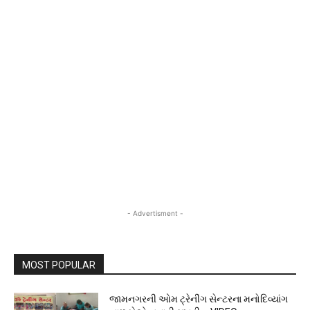
- Advertisment -
MOST POPULAR
જામનગરની ઓમ ટ્રેનીંગ સેન્ટરના મનોદિવ્યાંગ