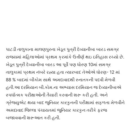
પાટડી તાલુકાના માલણપુરના ખેડૂત પુત્રી દેવ્યાનીબા બારડ સમગ્ર
રાજ્યમાં મહિલાઓમાં પ્રથમ ક્રમાંકે ઉત્તીર્ણ થઇ ઇતિહાસ રચ્યો છે.
ખેડૂત પુત્રી દેવ્યાનીબા બારડ આ પૂર્વે પણ ધોરણ 10માં સમગ્ર
તાલુકામાં પ્રથમ નંબરે રહ્યા હતા ત્યારબાદ તેઓએ ધોરણ- 12 માં
88 % બાદમાં બીકોમ સાથે અમદાવાદથી સ્નાતકની પદવી મેળવી
હતી.આ દરમિયાન બી.કોમ.ના અભ્યાસ દરમિયાન જ દેવ્યાનીબાએ
સ્પર્ધાત્મક પરીક્ષાઓની તૈયારી કરવાની શરૂ કરી હતી. અને
ગ્રેજ્યુએટ થયા બાદ જુનિયર કારકુનની પરીક્ષામાં સફળતા મેળવીને
અમદાવાદ જિલ્લા પંચાયતમાં જુનિયર કારકુન તરીકે ફરજ
બજાવવાની શરૂઆત કરી હતી.