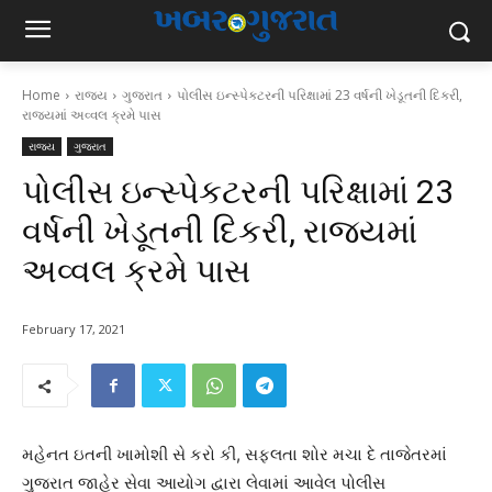
Home
રાજ્ય
ગુજરાત
પોલીસ ઇન્સ્પેકટરની પરિક્ષામાં 23 વર્ષની ખેડૂતની દિકરી,
રાજયમાં અવ્વલ ક્રમે પાસ
રાજ્ય
ગુજરાત
પોલીસ ઇન્સ્પેકટરની પરિક્ષામાં 23
વર્ષની ખેડૂતની દિકરી, રાજયમાં
અવ્વલ ક્રમે પાસ
February 17, 2021
મહેનત ઇતની ખામોશી સે કરો કી, સફલતા શોર મચા દે તાજેતરમાં
ગુજરાત જાહેર સેવા આયોગ દ્વારા લેવામાં આવેલ પોલીસ