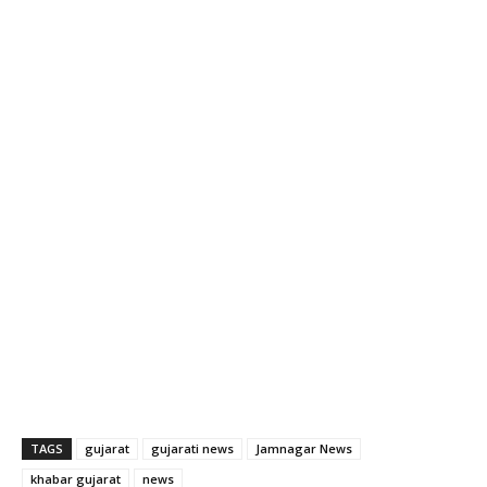
TAGS
gujarat
gujarati news
Jamnagar News
khabar gujarat
news