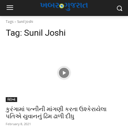
Tags
Sunil Joshi
Tag:
Sunil Joshi
વિડિઓ
કુરંગામાં પત્નીની માંગણી કરતા ઉશ્કેરાયેલા
પતિએ યુવાનનું ઢિમ ઢાળી દીધુ
February 8, 2021