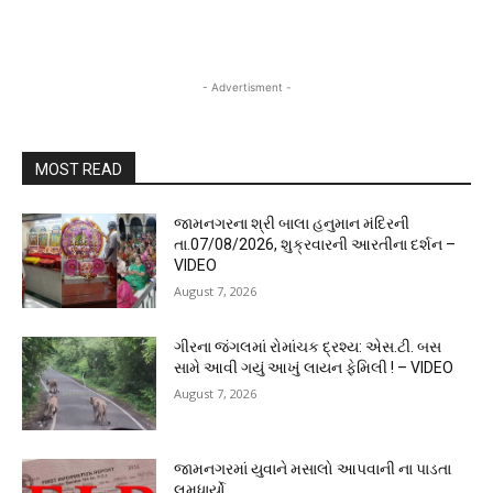
- Advertisment -
MOST READ
જામનગરના શ્રી બાલા હનુમાન મંદિરની
તા.07/08/2026, શુક્રવારની આરતીના દર્શન –
VIDEO
August 7, 2026
ગીરના જંગલમાં રોમાંચક દ્રશ્ય: એસ.ટી. બસ
સામે આવી ગયું આખું લાયન ફેમિલી ! – VIDEO
August 7, 2026
જામનગરમાં યુવાને મસાલો આપવાની ના પાડતા
લમધાર્યો