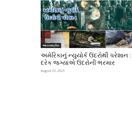
આંતરરાષ્ટ્રીય
અમેરિકાનું ન્યુયોર્ક ઉંદરોથી પરેશાન :
દરેક જગ્યાએ ઉંદરોની ભરમાર
August 23, 2025