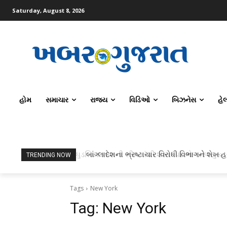
Saturday, August 8, 2026
હોમ
સમાચાર
રાજ્ય
વિડિઓ
બિઝનેસ
હે
ધુડશિયા ગામની સીમમાંથી શંકાસ્પદ ભેળસેળયુક્ત
બાંગ્લાદેશના ભ્રષ્ટાચાર વિરોધી વિભાગને શેખ હસ
TRENDING NOW
Tags
New York
Tag:
New York