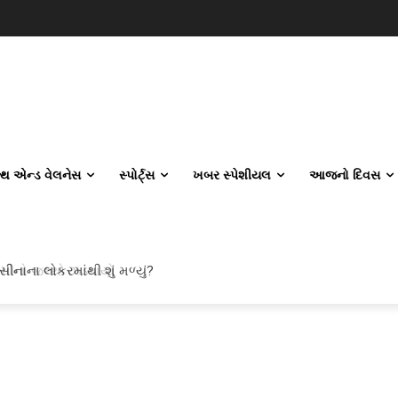
લ્થ એન્ડ વેલનેસ
સ્પોર્ટ્સ
ખબર સ્પેશીયલ
આજનો દિવસ
 ઘીનો જથ્થો ઝડપાયો
ીનાના લોકરમાંથી શું મળ્યું?