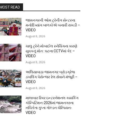
MOST READ
જામનગરની ઓમ ટ્રેનીંગ સેન્ટરના
મનોદિવ્યાંગ બાળકોએ બનાવી રાખડી –
VIDEO
August 8, 2026
ચાલુ ટ્રેને મોબાઈલ સ્નેચિંગના કારણે
યુવકનું મોત : ઘટના CCTVમાં કેદ –
VIDEO
August 8, 2026
અલિયાબાડા-જામનગર બ્રોડગ્રેજ
ડબલિંગ પેસેન્જર રેલ સેવાને મંજૂરી –
VIDEO
August 8, 2026
માલાબાર રિવર ઇન્ટરનેશનલ કાયકિંગ
કોમ્પિટિશન-2026માં જામનગરના
નચિકેતા ગુપ્તા ગોલ્ડન ચેમ્પિયન-
VIDEO