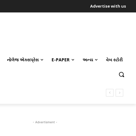
Advertise with us
નોલેજ એક્સપ્રેસ
E-PAPER
અન્ય
વેબ સ્ટોરી
- Advertisment -