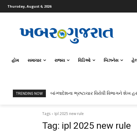
Thursday, August 6, 2026
હોમ
સમાચાર
રાજ્ય
વિડિઓ
બિઝનેસ
હે
બાંગ્લાદેશના ભ્રષ્ટાચાર વિરોધી વિભાગને શેખ હસ
TRENDING NOW
Tags
Ipl 2025 new rule
Tag:
ipl 2025 new rule