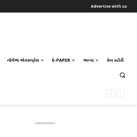
Advertise with us
નોલેજ એક્સપ્રેસ
E-PAPER
અન્ય
વેબ સ્ટોરી
- Advertisment -