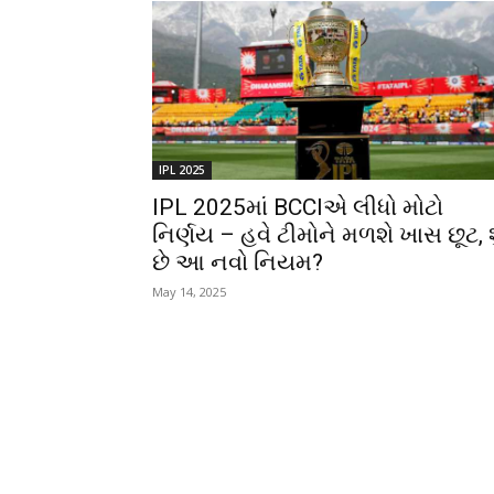
IPL 2025
IPL 2025માં BCCIએ લીધો મોટો
નિર્ણય – હવે ટીમોને મળશે ખાસ છૂટ, શ
છે આ નવો નિયમ?
May 14, 2025