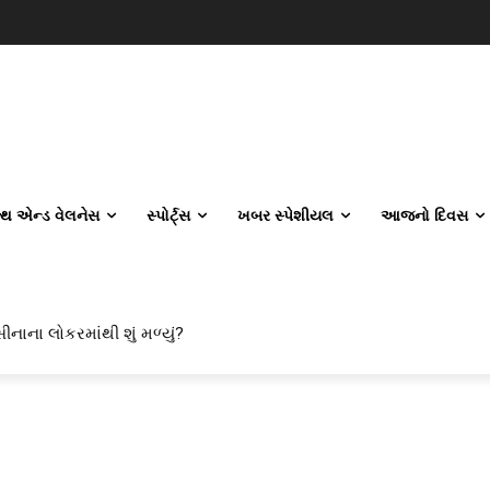
લ્થ એન્ડ વેલનેસ
સ્પોર્ટ્સ
ખબર સ્પેશીયલ
આજનો દિવસ
ીનાના લોકરમાંથી શું મળ્યું?