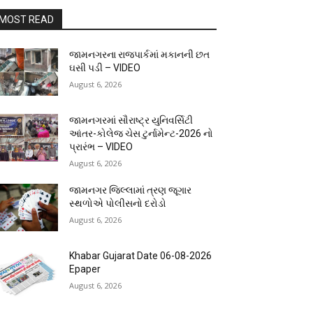
MOST READ
જામનગરના રાજપાર્કમાં મકાનની છત
ઘસી પડી – VIDEO
August 6, 2026
જામનગરમાં સૌરાષ્ટ્ર યુનિવર્સિટી
આંતર-કોલેજ ચેસ ટુર્નામેન્ટ-2026 નો
પ્રારંભ – VIDEO
August 6, 2026
જામનગર જિલ્લામાં ત્રણ જૂગાર
સ્થળોએ પોલીસનો દરોડો
August 6, 2026
Khabar Gujarat Date 06-08-2026
Epaper
August 6, 2026