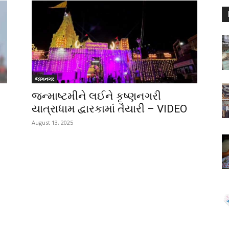
જામનગર
જન્માષ્ટમીને લઈને કૃષ્ણનગરી
યાત્રાધામ દ્વારકામાં તૈયારી – VIDEO
August 13, 2025