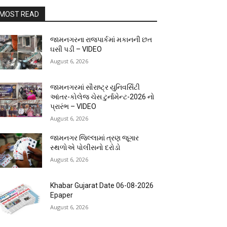
MOST READ
જામનગરના રાજપાર્કમાં મકાનની છત
ઘસી પડી – VIDEO
August 6, 2026
જામનગરમાં સૌરાષ્ટ્ર યુનિવર્સિટી
આંતર-કોલેજ ચેસ ટુર્નામેન્ટ-2026 નો
પ્રારંભ – VIDEO
August 6, 2026
જામનગર જિલ્લામાં ત્રણ જૂગાર
સ્થળોએ પોલીસનો દરોડો
August 6, 2026
Khabar Gujarat Date 06-08-2026
Epaper
August 6, 2026