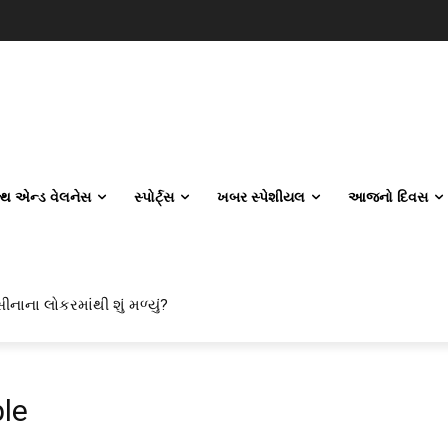
લ્થ એન્ડ વેલનેસ
સ્પોર્ટ્સ
ખબર સ્પેશીયલ
આજનો દિવસ
ીનાના લોકરમાંથી શું મળ્યું?
le