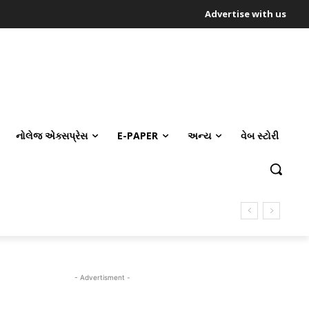
Advertise with us
નોલેજ એક્સપ્રેસ
E-PAPER
અન્ય
વેબ સ્ટોરી
- Advertisment -