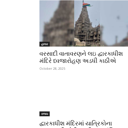
હાલાર
વરસાદી વાતાવરણને લઇ દ્વારકાધીશ
મંદિરે ધ્વજારોહણ અડધી કાઠીએ
October 28, 2025
રાજ્ય
દ્વારકાધીશ મંદિરમાં યાત્રિકોના