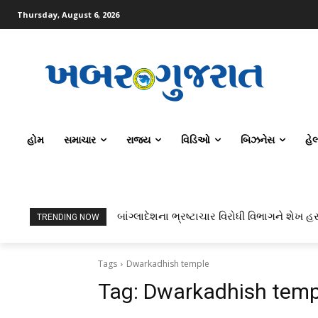
Thursday, August 6, 2026
હોમ
સમાચાર
રાજ્ય
વિડિઓ
બિઝનેસ
હે
બાંગ્લાદેશના ભ્રષ્ટાચાર વિરોધી વિભાગને શેખ હસ
TRENDING NOW
Tags
Dwarkadhish temple
Tag:
Dwarkadhish temp