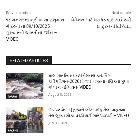
Previous article
Next article
જામનગરના શ્રી બાલા હનુમાન
વેકેશન માટે ધડાધડ બુક થઈ રહી
મંદિરની તા.09/10/2025,
છે ટ્રેનની ટિકિટો…
ગુરુવારની આરતીના દર્શન –
VIDEO
RELATED ARTICLES
માલાબાર રિવર ઇન્ટરનેશનલ કાયકિંગ
કોમ્પિટિશન-2026માં જામનગરના નચિકેતા ગુપ્તા
ગોલ્ડન ચેમ્પિયન- VIDEO
August 8, 2026
ગુજરાત
રોડ પર ઢોળાયું હજારો લીટર મોંઘુ તેલ ! મફતમાં
તેલ લૂંટવા લોકો વચ્ચે થઈ ભારે પડાપડી – VIDEO
July 30, 2026
રાષ્ટ્રીય