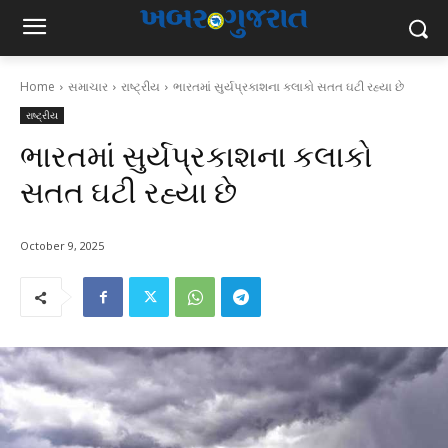
Home
સમાચાર
રાષ્ટ્રીય
ભારતમાં સુર્યપ્રકાશના કલાકો સતત ઘટી રહ્યા છે
રાષ્ટ્રીય
ભારતમાં સુર્યપ્રકાશના કલાકો
સતત ઘટી રહ્યા છે
October 9, 2025