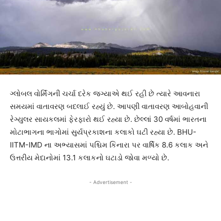
ગ્લોબલ વોર્મિંગની ચર્ચા દરેક જગ્યાએ થઈ રહી છે ત્યારે આવનારા
સમયમાં વાતાવરણ બદલાઈ રહ્યું છે. આપણી વાતાવરણ આબોહવાની
રેગ્યુલર સાયકલમાં ફેરફારો થઈ રહ્યા છે. છેલ્લાં 30 વર્ષમાં ભારતના
મોટાભાગના ભાગોમાં સુર્યપ્રકાશના કલાકો ઘટી રહ્યા છે. BHU-
IITM-IMD ના અભ્યાસમાં પશ્ચિમ કિનારા પર વાર્ષિક 8.6 કલાક અને
ઉત્તરીય મેદાનોમાં 13.1 કલાકનો ઘટાડો જોવા મળ્યો છે.
- Advertisement -