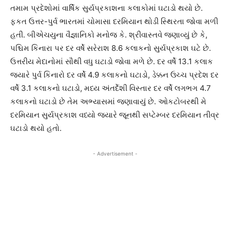
તમામ પ્રદેશોમાં વાર્ષિક સુર્યપ્રકાશના કલાકોમાં ઘટાડો થયો છે.
ફકત ઉત્તર-પુર્વ ભારતમાં ચોમાસા દરમિયાન થોડી સ્થિરતા જોવા મળી
હતી. બીએચયુના વૈજ્ઞાનિકો મનોજ કે. શ્રીવાસ્તવે જણાવ્યું છે કે,
પશ્ચિમ કિનારા પર દર વર્ષે સરેરાશ 8.6 કલાકનો સુર્યપ્રકાશ ઘટે છે.
ઉત્તરીય મેદાનોમાં સૌથી વધુ ઘટાડો જોવા મળે છે. દર વર્ષે 13.1 કલાક
જ્યારે પુર્વ કિનારો દર વર્ષે 4.9 કલાકનો ઘટાડો, ડેક્કન ઉચ્ચ પ્રદેશ દર
વર્ષે 3.1 કલાકનો ઘટાડો, મધ્ય અંતર્દેશી વિસ્તાર દર વર્ષે લગભગ 4.7
કલાકનો ઘટાડો છે તેમ અભ્યાસમાં જણાવાયું છે. ઓકટોબરથી મે
દરમિયાન સુર્યપ્રકાશ વધ્યો જયારે જૂનથી સપ્ટેમ્બર દરમિયાન તીવ્ર
ઘટાડો થયો હતો.
- Advertisement -