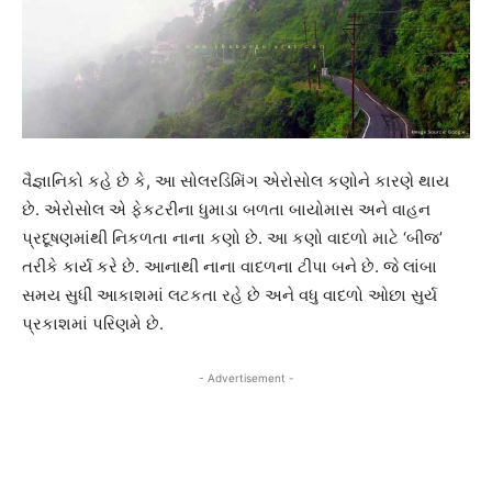
વૈજ્ઞાનિકો કહે છે કે, આ સોલરડિમિંગ એરોસોલ કણોને કારણે થાય
છે. એરોસોલ એ ફેકટરીના ધુમાડા બળતા બાયોમાસ અને વાહન
પ્રદૂષણમાંથી નિકળતા નાના કણો છે. આ કણો વાદળો માટે ‘બીજ’
તરીકે કાર્ય કરે છે. આનાથી નાના વાદળના ટીપા બને છે. જે લાંબા
સમય સુધી આકાશમાં લટકતા રહે છે અને વધુ વાદળો ઓછા સુર્ય
પ્રકાશમાં પરિણમે છે.
- Advertisement -