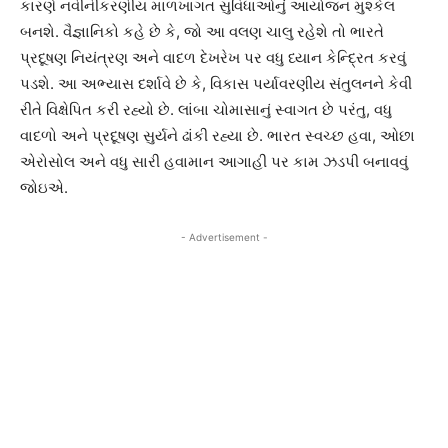
કારણે નવીનીકરણીય માળખાગત સુવિધાઓનું આયોજન મુશ્કેલ
બનશે. વૈજ્ઞાનિકો કહે છે કે, જો આ વલણ ચાલુ રહેશે તો ભારતે
પ્રદૂષણ નિયંત્રણ અને વાદળ દેખરેખ પર વધુ ધ્યાન કેન્દ્રિત કરવું
પડશે. આ અભ્યાસ દર્શાવે છે કે, વિકાસ પર્યાવરણીય સંતુલનને કેવી
રીતે વિક્ષેપિત કરી રહ્યો છે. લાંબા ચોમાસાનું સ્વાગત છે પરંતુ, વધુ
વાદળો અને પ્રદૂષણ સુર્યને ઢાંકી રહ્યા છે. ભારત સ્વચ્છ હવા, ઓછા
એરોસોલ અને વધુ સારી હવામાન આગાહી પર કામ ઝડપી બનાવવું
જોઇએ.
- Advertisement -