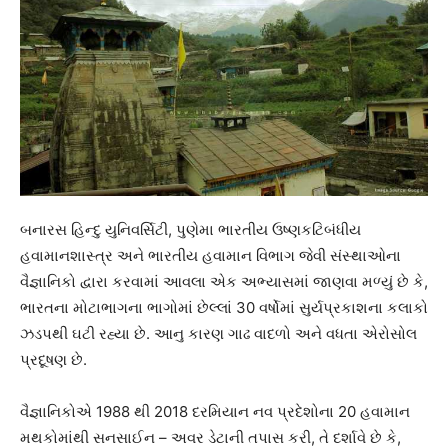
બનારસ હિન્દુ યુનિવર્સિટી, પુણેમા ભારતીય ઉષ્ણકટિબંધીય
હવામાનશાસ્ત્ર અને ભારતીય હવામાન વિભાગ જેવી સંસ્થાઓના
વૈજ્ઞાનિકો દ્વારા કરવામાં આવલા એક અભ્યાસમાં જાણવા મળ્યું છે કે,
ભારતના મોટાભાગના ભાગોમાં છેલ્લાં 30 વર્ષોમાં સુર્યપ્રકાશના કલાકો
ઝડપથી ઘટી રહ્યા છે. આનુ કારણ ગાઢ વાદળો અને વધતા એરોસોલ
પ્રદૂષણ છે.
વૈજ્ઞાનિકોએ 1988 થી 2018 દરમિયાન નવ પ્રદેશોના 20 હવામાન
મથકોમાંથી સનસાઈન – અવર ડેટાની તપાસ કરી, તે દર્શાવે છે કે,