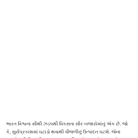
ભારત વિશ્વના સૌથી ઝડપથી વિકસતા સૌર બજારોમાંનું એક છે. જો
કે, સુર્યપ્રકાશમાં ઘટાડો થવાથી વીજળીનું ઉત્પાદન ઘટશે. જેના