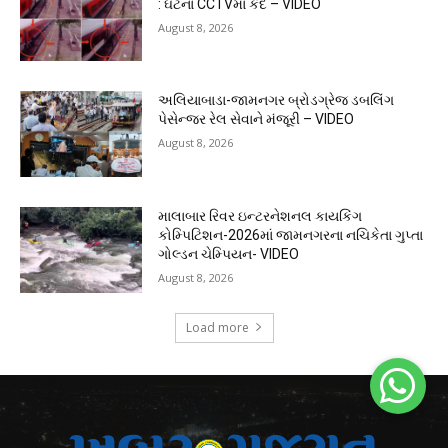
: ઘટના CCTVમાં કેદ – VIDEO
August 8, 2026
અલિયાબાડા-જામનગર બ્રોડગ્રેજ ડબલિંગ
પેસેન્જર રેલ સેવાને મંજૂરી – VIDEO
August 8, 2026
માલાબાર રિવર ઇન્ટરનેશનલ કાયકિંગ
કોમ્પિટિશન-2026માં જામનગરના નચિકેતા ગુપ્તા
ગોલ્ડન ચેમ્પિયન- VIDEO
August 8, 2026
Load more