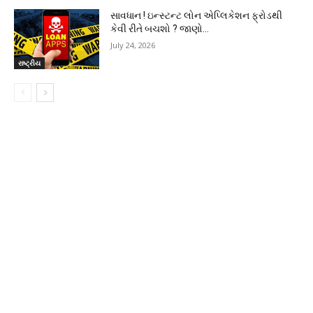
સાવધાન ! ઇન્સ્ટન્ટ લોન એપ્લિકેશન ફ્રોડથી
કેવી રીતે બચશો ? જાણો…
July 24, 2026
રાષ્ટ્રીય