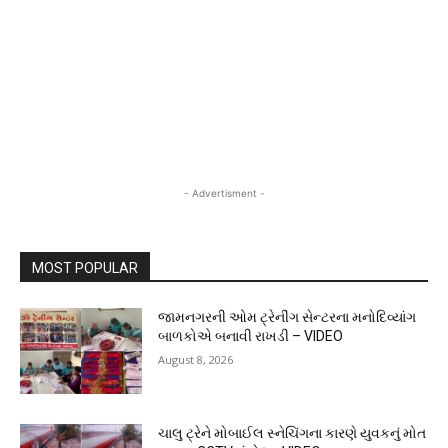
- Advertisment -
MOST POPULAR
જામનગરની ઓમ ટ્રેનીંગ સેન્ટરના મનોદિવ્યાંગ
બાળકોએ બનાવી રાખડી – VIDEO
August 8, 2026
ચાલુ ટ્રેને મોબાઈલ સ્નેચિંગના કારણે યુવકનું મોત