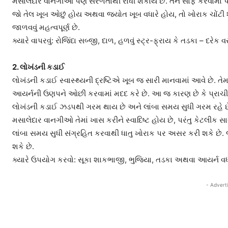
મસાલેદાર વાનગીઓ પણ સરળતાથી રાંધી શકાય છે. તેને સાફ કરવામાં
જો તેલ ખૂબ ઓછું હોય અથવા જ્યોત ખૂબ વધારે હોય, તો ખોરાક ચોંટી શકે
જાળવવું મહત્વપૂર્ણ છે.
ક્યારે વાપરવું: રોજિંદા સબ્જી, દાળ, હળવું સ્ટ્ર-ફ્રાય કે તડકા – દરેક વસ
2. લોખંડની કડાઈ
લોખંડની કડાઈ સ્વાસ્થ્યની દ્રષ્ટિએ ખૂબ જ સારી માનવામાં આવે છે. તેમાં
આયર્નની ઉણપને ઓછી કરવામાં મદદ કરે છે. આ જ કારણ છે કે પ્રા
લોખંડની કડાઈ ઝડપથી ગરમ થાય છે અને લાંબા સમય સુધી ગરમ રહે છે,
મસાલેદાર વાનગીઓ તેમાં ખાસ કરીને સ્વાદિષ્ટ હોય છે, પરંતુ કેટલીક
લાંબા સમય સુધી સંગ્રહિત કરવાથી ધાતુ ખોરાક પર અસર કરી શકે છે. જ
શકે છે.
ક્યારે ઉપયોગ કરવો: સૂકા શાકભાજી, ભુજિયા, તડકા અથવા આયર્ન વ
- Advert