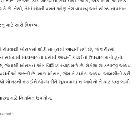
 પણ સરળ છે અને કાટ લાગવાનો ભય નથી. જો કે, એક ખામી એ છે કે
 છે. તેથી, તેમાં રાંધતી વખતે ઓછું તેલ વાપરવું અને યોગ્ય તાપમાન
્તુ માટે સારો વિકલ્પ.
 રાંધવાથી ખોરાકમાં થોડી માત્રામાં આયર્ન મળે છે, જે શરીરમાં
ચીન સમયમાં મોટાભાગના ઘરોમાં આયર્ન કડાઈનો ઉપયોગ થતો હતો.
 જેનાથી ખોરાકને એક વિશિષ્ટ સ્વાદ મળે છે. શેકેલા શાકભાજી અથવા
 સાવચેતીઓ જરૂરી છે. ખાટા ખોરાક, જેમ કે ટામેટા અથવા આમલીની કરી,
ો લોખંડની કડાઈને યોગ્ય રીતે સૂકવવામાં ન આવે તો તે કાટ પણ લાગી
ધારવા માટે નિયમિત ઉપયોગ.
isement -