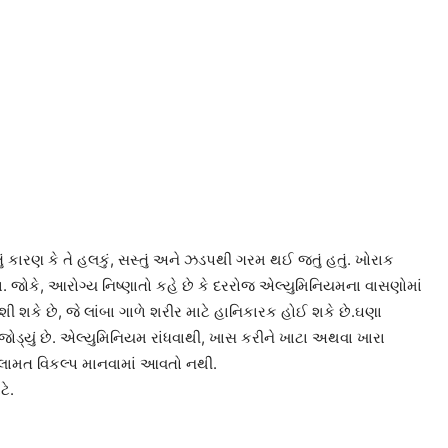
ારણ કે તે હલકું, સસ્તું અને ઝડપથી ગરમ થઈ જતું હતું. ખોરાક
. જોકે, આરોગ્ય નિષ્ણાતો કહે છે કે દરરોજ એલ્યુમિનિયમના વાસણોમાં
 શકે છે, જે લાંબા ગાળે શરીર માટે હાનિકારક હોઈ શકે છે.ઘણા
્યું છે. એલ્યુમિનિયમ રાંધવાથી, ખાસ કરીને ખાટા અથવા ખારા
ે સલામત વિકલ્પ માનવામાં આવતો નથી.
ટે.