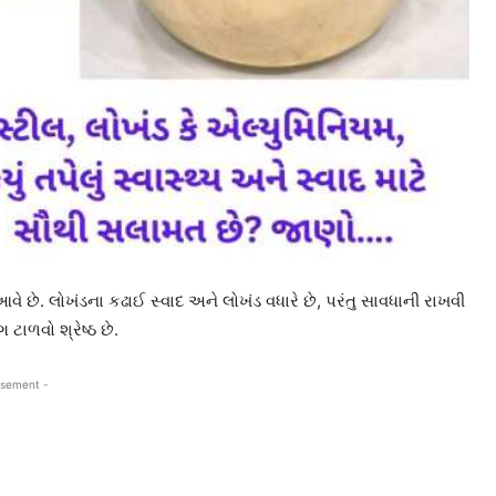
 છે. લોખંડના કઢાઈ સ્વાદ અને લોખંડ વધારે છે, પરંતુ સાવધાની રાખવી
ાળવો શ્રેષ્ઠ છે.
isement -