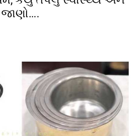
? જાણો….