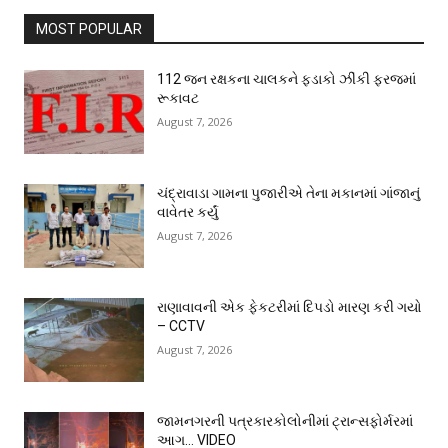
MOST POPULAR
112 જન રક્ષકના ચાલકને ફડાકો ઝીંકી ફરજમાં
રૂકાવટ
August 7, 2026
ચંદ્રાવાડા ગામના પુજારીએ તેના મકાનમાં ગાંજાનું
વાવેતર કર્યું
August 7, 2026
રાણાવાવની એક ફેકટરીમાં દિપડો મારણ કરી ગયો
– CCTV
August 7, 2026
જામનગરની પત્રકારકોલોનીમાં ટ્રાન્સફોર્મરમાં
આગ… VIDEO