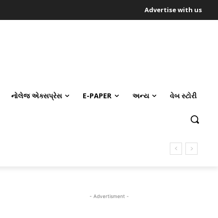
Advertise with us
નોલેજ એક્સપ્રેસ
E-PAPER
અન્ય
વેબ સ્ટોરી
- Advertisment -