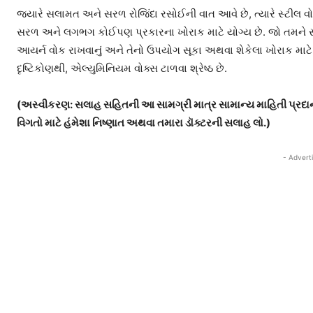
જ્યારે સલામત અને સરળ રોજિંદા રસોઈની વાત આવે છે, ત્યારે સ્ટીલ વો
સરળ અને લગભગ કોઈપણ પ્રકારના ખોરાક માટે યોગ્ય છે. જો તમને સ્
આયર્ન વોક રાખવાનું અને તેનો ઉપયોગ સૂકા અથવા શેકેલા ખોરાક માટે 
દૃષ્ટિકોણથી, એલ્યુમિનિયમ વોક્સ ટાળવા શ્રેષ્ઠ છે.
(અસ્વીકરણ: સલાહ સહિતની આ સામગ્રી માત્ર સામાન્ય માહિતી પ્રદાન ક
વિગતો માટે હંમેશા નિષ્ણાત અથવા તમારા ડૉક્ટરની સલાહ લો.)
- Advert