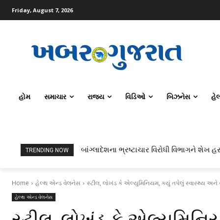
Friday, August 7, 2026
હોમ
સમાચાર
રાજ્ય
વિડિઓ
બિઝનેસ
હે
બાંગ્લાદેશના ભ્રષ્ટાચાર વિરોધી વિભાગને શેખ હસ
TRENDING NOW
Home
હેલ્થ એન્ડ વેલનેસ
સ્ટીલ, લોખંડ કે એલ્યુમિનિયમ, કયું તપેલું સ્વાસ્થ્ય અને
હેલ્થ એન્ડ વેલનેસ
સ્ટીલ, લોખંડ કે એલ્યુમિનિયમ