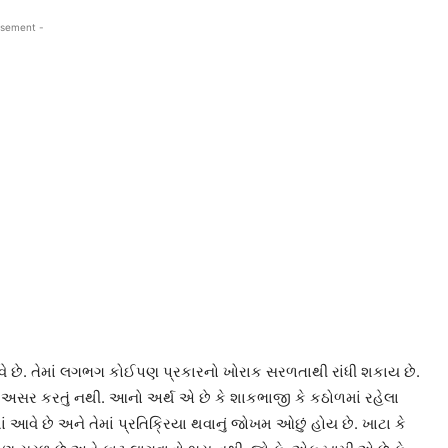
isement -
 છે. તેમાં લગભગ કોઈપણ પ્રકારનો ખોરાક સરળતાથી રાંધી શકાય છે.
ૂળ અસર કરતું નથી. આનો અર્થ એ છે કે શાકભાજી કે કઠોળમાં રહેલા
ં આવે છે અને તેમાં પ્રતિક્રિયા થવાનું જોખમ ઓછું હોય છે. ખાટા કે