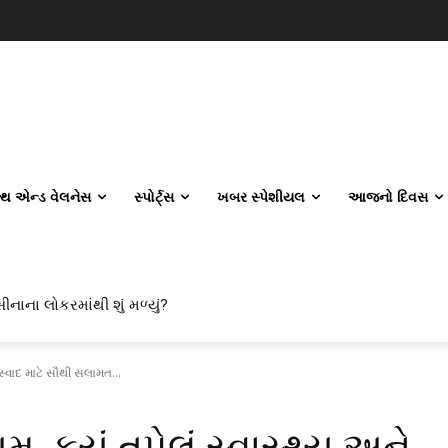
લ્થ એન્ડ વેલનેસ
સ્પોર્ટ્સ
ખબર સ્પેશીયલ
આજનો દિવસ
ીનાના લોકરમાંથી શું મળ્યું?
 સ્વાદ માટે સૌથી સલામત...
, કયું તપેલું સ્વાસ્થ્ય અને