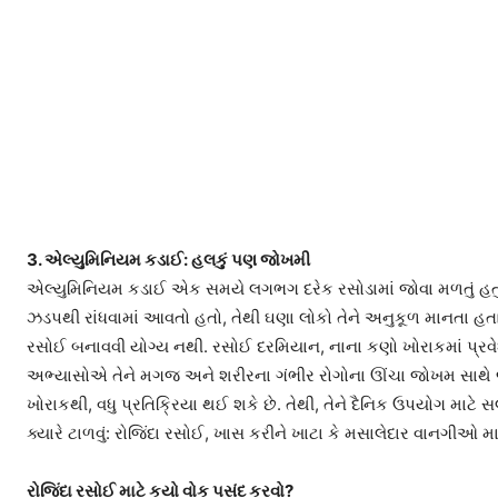
3. એલ્યુમિનિયમ કડાઈ: હલકું પણ જોખમી
એલ્યુમિનિયમ કડાઈ એક સમયે લગભગ દરેક રસોડામાં જોવા મળતું હતું ક
ઝડપથી રાંધવામાં આવતો હતો, તેથી ઘણા લોકો તેને અનુકૂળ માનતા હતા
રસોઈ બનાવવી યોગ્ય નથી. રસોઈ દરમિયાન, નાના કણો ખોરાકમાં પ્રવેશી
અભ્યાસોએ તેને મગજ અને શરીરના ગંભીર રોગોના ઊંચા જોખમ સાથે જોડ
ખોરાકથી, વધુ પ્રતિક્રિયા થઈ શકે છે. તેથી, તેને દૈનિક ઉપયોગ માટ
ક્યારે ટાળવું: રોજિંદા રસોઈ, ખાસ કરીને ખાટા કે મસાલેદાર વાનગીઓ મા
રોજિંદા રસોઈ માટે કયો વોક પસંદ કરવો?