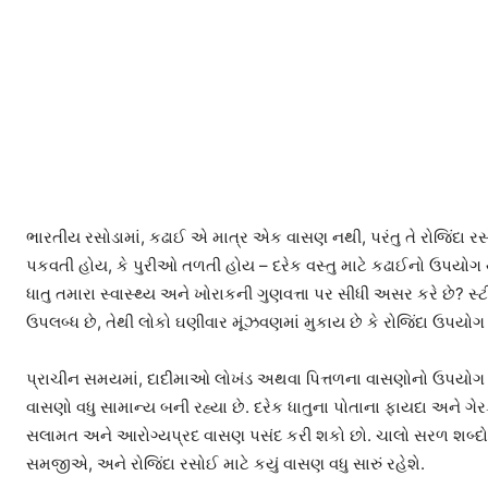
ભારતીય રસોડામાં, કઢાઈ એ માત્ર એક વાસણ નથી, પરંતુ તે રોજિંદા 
પકવતી હોય, કે પુરીઓ તળતી હોય – દરેક વસ્તુ માટે કઢાઈનો ઉપયોગ થાય છે.
ધાતુ તમારા સ્વાસ્થ્ય અને ખોરાકની ગુણવત્તા પર સીધી અસર કરે છ
ઉપલબ્ધ છે, તેથી લોકો ઘણીવાર મૂંઝવણમાં મુકાય છે કે રોજિંદા ઉપયોગ મ
પ્રાચીન સમયમાં, દાદીમાઓ લોખંડ અથવા પિત્તળના વાસણોનો ઉપયોગ ક
વાસણો વધુ સામાન્ય બની રહ્યા છે. દરેક ધાતુના પોતાના ફાયદા અને ગેર
સલામત અને આરોગ્યપ્રદ વાસણ પસંદ કરી શકો છો. ચાલો સરળ શબ્દોમા
સમજીએ, અને રોજિંદા રસોઈ માટે કયું વાસણ વધુ સારું રહેશે.