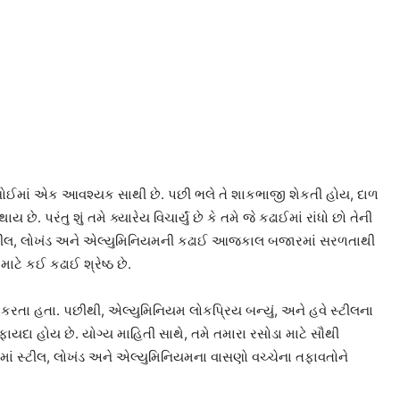
રસોઈમાં એક આવશ્યક સાથી છે. પછી ભલે તે શાકભાજી શેકતી હોય, દાળ
 પરંતુ શું તમે ક્યારેય વિચાર્યું છે કે તમે જે કઢાઈમાં રાંધો છો તેની
ે? સ્ટીલ, લોખંડ અને એલ્યુમિનિયમની કઢાઈ આજકાલ બજારમાં સરળતાથી
ાટે કઈ કઢાઈ શ્રેષ્ઠ છે.
રતા હતા. પછીથી, એલ્યુમિનિયમ લોકપ્રિય બન્યું, અને હવે સ્ટીલના
ફાયદા હોય છે. યોગ્ય માહિતી સાથે, તમે તમારા રસોડા માટે સૌથી
ં સ્ટીલ, લોખંડ અને એલ્યુમિનિયમના વાસણો વચ્ચેના તફાવતોને