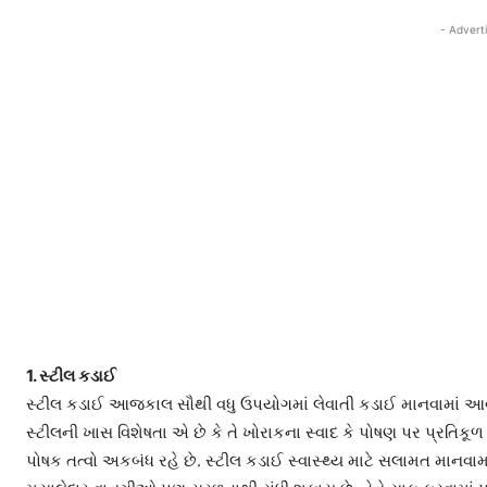
- Advert
1. સ્ટીલ કડાઈ
સ્ટીલ કડાઈ આજકાલ સૌથી વધુ ઉપયોગમાં લેવાતી કડાઈ માનવામાં આવે
સ્ટીલની ખાસ વિશેષતા એ છે કે તે ખોરાકના સ્વાદ કે પોષણ પર પ્રતિક
પોષક તત્વો અકબંધ રહે છે. સ્ટીલ કડાઈ સ્વાસ્થ્ય માટે સલામત માનવામા