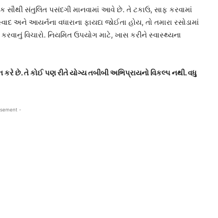
ક સૌથી સંતુલિત પસંદગી માનવામાં આવે છે. તે ટકાઉ, સાફ કરવામાં
વાદ અને આયર્નના વધારાના ફાયદા જોઈતા હોય, તો તમારા રસોડામાં
કરવાનું વિચારો. નિયમિત ઉપયોગ માટે, ખાસ કરીને સ્વાસ્થ્યના
રે છે. તે કોઈ પણ રીતે યોગ્ય તબીબી અભિપ્રાયનો વિકલ્પ નથી. વધુ
isement -