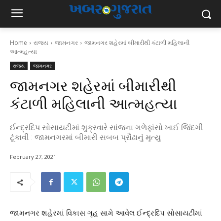
Home
રાજ્ય
જામનગર
જામનગર શહેરમાં બીમારીથી કંટાળી મહિલાની
આત્મહત્યા
રાજ્ય
જામનગર
જામનગર શહેરમાં બીમારીથી
કંટાળી મહિલાની આત્મહત્યા
ઈન્દ્રદિપ સોસાયટીમાં શુક્રવારે સાંજના ગળેફાંસો ખાઈ જિંદગી
ટૂંકાવી : જામનગરમાં બીમારી સબબ પ્રૌઢાનું મૃત્યુ
February 27, 2021
જામનગર શહેરમાં વિકાસ ગૃહ સામે આવેલ ઈન્દ્રદિપ સોસાયટીમાં