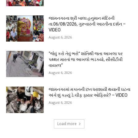
જામનગરના શ્રી બાલા હનુમાન મંદિરની
તા.06/08/2026, ગુરૂવારની આરતીના દર્શન –
VIDEO
August 6, 2026
“જેવું કરો તેવું ભરો” શાંતિથી જતા આખલા પર
પથ્થર મારતાં જ આખલો ભડક્યો, સીસીટીવી
વાયરલ”
August 6, 2026
જામનગરમાં મકાનની છત ધરાશાયી થયાની ઘટના
અંગે શું કહ્યું ડે.ચીફ ફાયર ઓફિસરે? – VIDEO
August 6, 2026
Load more