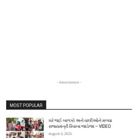
- Advertisment -
MOST POPULAR
ઘરે જઈ બાળકો અને વાલીઓને મળ્યા
રાજ્યમંત્રી રિવાબા જાડેજા – VIDEO
August 6, 2026