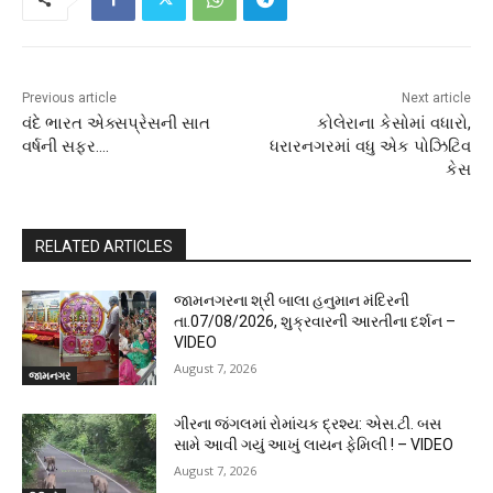
Previous article
Next article
વંદે ભારત એક્સપ્રેસની સાત
કોલેરાના કેસોમાં વધારો,
વર્ષની સફર….
ધરારનગરમાં વધુ એક પોઝિટિવ
કેસ
RELATED ARTICLES
જામનગરના શ્રી બાલા હનુમાન મંદિરની
તા.07/08/2026, શુક્રવારની આરતીના દર્શન –
VIDEO
August 7, 2026
જામનગર
ગીરના જંગલમાં રોમાંચક દ્રશ્ય: એસ.ટી. બસ
સામે આવી ગયું આખું લાયન ફેમિલી ! – VIDEO
August 7, 2026