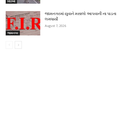
વિડિઓ
જામનગરમાં યુવાને મસાલો આપવાની ના પાડતા
લમધાર્યો
August 7, 2026
જામનગર