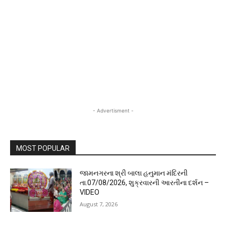
- Advertisment -
MOST POPULAR
જામનગરના શ્રી બાલા હનુમાન મંદિરની
તા.07/08/2026, શુક્રવારની આરતીના દર્શન –
VIDEO
August 7, 2026