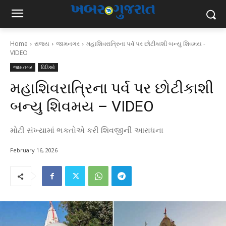
Home
રાજ્ય
જામનગર
મહાશિવરાત્રિના પર્વ પર છોટીકાશી બન્યુ શિવમય -
VIDEO
જામનગર
વિડિઓ
મહાશિવરાત્રિના પર્વ પર છોટીકાશી
બન્યુ શિવમય – VIDEO
મોટી સંખ્યામાં ભકતોએ કરી શિવજીની આરાધના
February 16, 2026