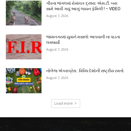
ગીરના જંગલમાં રોમાંચક દ્રશ્ય: એસ.ટી. બસ
સામે આવી ગયું આખું લાયન ફેમિલી ! – VIDEO
August 7, 2026
જામનગરમાં યુવાને મસાલો આપવાની ના પાડતા
લમધાર્યો
August 7, 2026
નોલેજ એક્સપ્રેસ : વિવિધ દેશોની રાષ્ટ્રીય રમતો
August 7, 2026
Load more