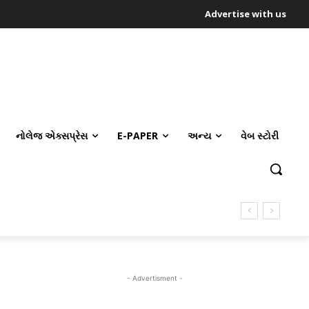
Advertise with us
નોલેજ એક્સપ્રેસ
E-PAPER
અન્ય
વેબ સ્ટોરી
- Advertisment -