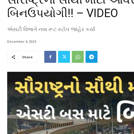
બિનઉપયોગી!! – VIDEO
એસટી વિભાગે નવા રૂટ-સ્ટોપ જાહેર કર્યા
December 4, 2025
Share