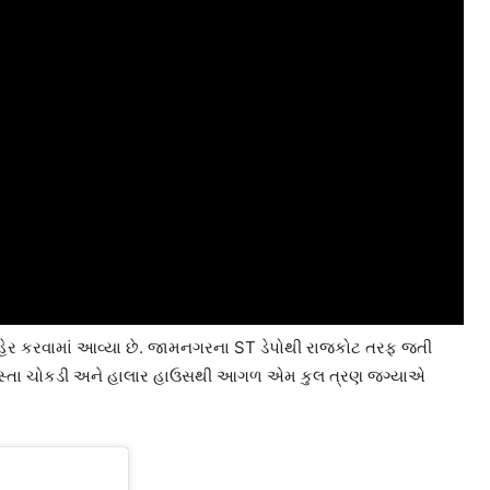
ાહેર કરવામાં આવ્યા છે. જામનગરના ST ડેપોથી રાજકોટ તરફ જતી
ાત રસ્તા ચોકડી અને હાલાર હાઉસથી આગળ એમ કુલ ત્રણ જગ્યાએ