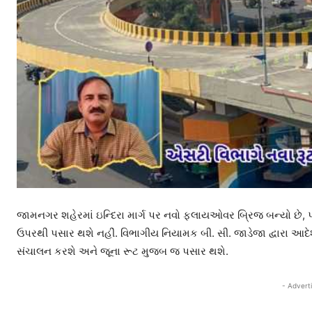
જામનગર શહેરમાં ઇન્દિરા માર્ગ પર નવો ફ્લાયઓવર બ્રિજ બન્યો છ
ઉપરથી પસાર થશે નહીં. વિભાગીય નિયામક બી. સી. જાડેજા દ્વારા આદેશ
સંચાલન કરશે અને જૂના રૂટ મુજબ જ પસાર થશે.
- Advert