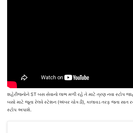
શહેરીજનોને ST બસ સેવાનો લાભ મળી રહે તે માટે ત્રણ નવા સ્ટોપ જ
બસો માટે જૂના રેલવે સ્ટેશન (અંબર ચોકડી), કાલાવડ તરફ જતા સ
સ્ટોપ અપાશે.