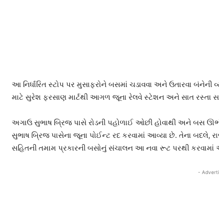
આ નિર્ધારિત સ્ટોપ પર મુસાફરોને બસમાં ચડાવવા અને ઉતારવા બંનેન
માટે સુરેશ ફરસાણ માર્ટથી આગળ જૂના રેલવે સ્ટેશન અને સાત રસ્તા સર
અગાઉ સુભાષ બ્રિજ પાસે રોડની પહોળાઈ ઓછી હોવાથી અને બસ ઊભી ર
સુભાષ બ્રિજ પાસેના જૂના પોઈન્ટ રદ કરવામાં આવ્યા છે. તેના બદલે, રા
સહિતની તમામ પ્રકારની બસોનું સંચાલન આ નવા રૂટ પરથી કરવામાં
- Advert