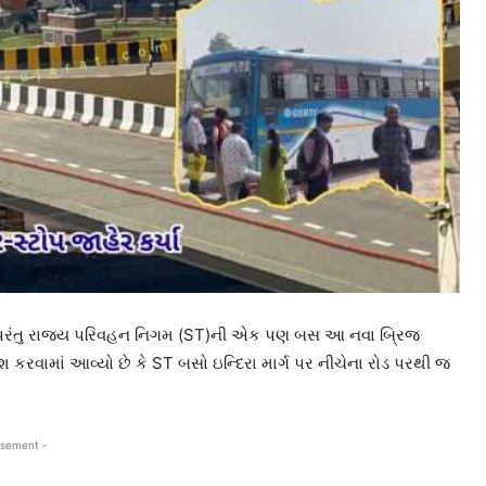
ે, પરંતુ રાજ્ય પરિવહન નિગમ (ST)ની એક પણ બસ આ નવા બ્રિજ
 કરવામાં આવ્યો છે કે ST બસો ઇન્દિરા માર્ગ પર નીચેના રોડ પરથી જ
isement -