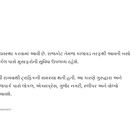
ી વ્યવસ્થા કરવામાં આવી છે. રાજકોટ તેમજ કાલાવડ તરફથી આવતી બસો
્કલ પાસે મુસાફરોની સુવિધા ઉપલબ્ધ રહેશે.
ાખવાથી ટ્રાફિકની સમસ્યા થતી હતી. આ કારણે ગુરુદ્વારા અને
જપાર્ક પાસે લોકલ, એક્સપ્રેસ, ગુર્જર નગરી, સ્લીપર અને વોલ્વો
 આવશે.
isement -