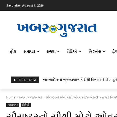
Saturday, August 8, 2026
હોમ
સમાચાર
રાજ્ય
વિડિઓ
બિઝનેસ
હે
બાંગ્લાદેશના ભ્રષ્ટાચાર વિરોધી વિભાગને શેખ હસી
ટોપર્સ કોમ્પ્યુટર સાયન્સ અને AI કરતાં સિવ
TRENDING NOW
Home
રાજ્ય
જામનગર
સૌરાષ્ટ્રનો સૌથી મોટો ઓવરબ્રીજ એસટી બસ માટે બિન
જામનગર
વિડિઓ
સૌરાષ્ટ્રનો સૌથી મોટો ઓ