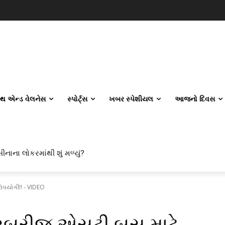
લ્થ એન્ડ વેલનેસ
સ્પોર્ટ્સ
ખબર સ્પેશીયલ
આજનો દિવસ
નાના લોકરમાંથી શું મળ્યું?
િલ એન્જિનિયરિંગ કેમ પસંદ કરી રહ્યા છે? IITનો ટ્રેન્ડ બદલાઈ ગયો છે
ઉપયોગી!! - VIDEO
વરબ્રીજ એસટી બસ માટે