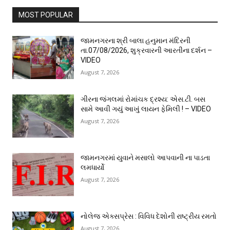
MOST POPULAR
જામનગરના શ્રી બાલા હનુમાન મંદિરની
તા.07/08/2026, શુક્રવારની આરતીના દર્શન –
VIDEO
August 7, 2026
ગીરના જંગલમાં રોમાંચક દ્રશ્ય: એસ.ટી. બસ
સામે આવી ગયું આખું લાયન ફેમિલી ! – VIDEO
August 7, 2026
જામનગરમાં યુવાને મસાલો આપવાની ના પાડતા
લમધાર્યો
August 7, 2026
નોલેજ એક્સપ્રેસ : વિવિધ દેશોની રાષ્ટ્રીય રમતો
August 7, 2026