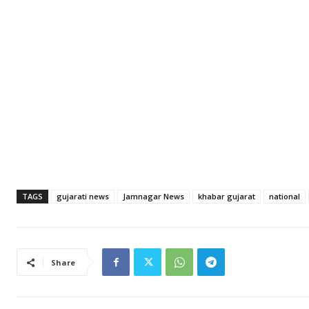
TAGS
gujarati news
Jamnagar News
khabar gujarat
national
Share