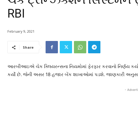
RBI
February 9, 2021
Share
આરબીઆઇએ ચેક ક્લિયરન્સના નિયમોમાં ફેરફાર કરવાનો નિર્ણય કર્યો
કર્યો છે. જેની અસર 18 હજાર બેંક શાખાઓમાં પડશે. જાણકારી અનુસા
- Advert