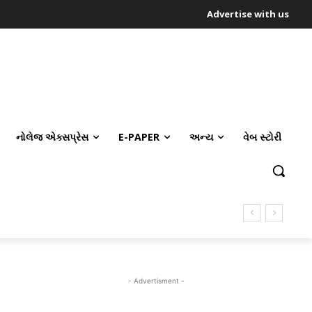
Advertise with us
નોલેજ એક્સપ્રેસ
E-PAPER
અન્ય
વેબ સ્ટોરી
- Advertisment -