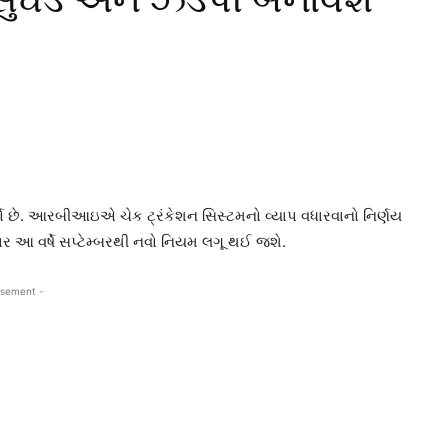
 છે. આરબીઆઇએ ચેક ટ્રંકેશન સિસ્ટમનો વ્યાપ વધારવાનો નિર્ણય
ર આ વર્ષે સપ્ટેમ્બરથી નવો નિયમ લગૂ થઈ જશે.
isement -