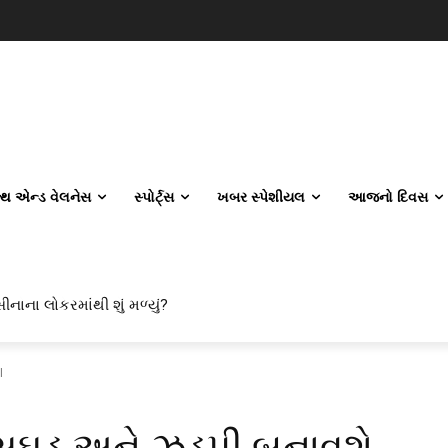
લ્થ એન્ડ વેલનેસ
સ્પોર્ટ્સ
ખબર સ્પેશીયલ
આજનો દિવસ
ીનાના લોકરમાંથી શું મળ્યું?
I
ે સુઘડ અને ઝડપી બનાવશે