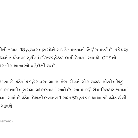
ીની તમામ 18 હજાર બ્રાંચોને અપડેટ કરવાનો નિર્ણય કર્યો છે. જે પણ
તેમને સપ્ટેમ્બર સુધીમાં ઈઝજ હેઠળ લાવી દેવામાં આવશે. CTSનો
ર બેંક શાખાઓ પહેલેથી જ છે.
રિયા છે. જેમાં જાહેર કરવામાં આવેલા ચેકને એક જગ્યાએથી બીજી
ાહેર કરનારી બ્રાંચમાં મોકલવામાં આવે છે. આ કારણે ચેક ક્લિયર થવામાં
રવામાં આવે છે જેમાં દેશની લગભગ 1 લાખ 50 હજાર શાખાઓ જોડાયેલી
ં આવશે.
isement -