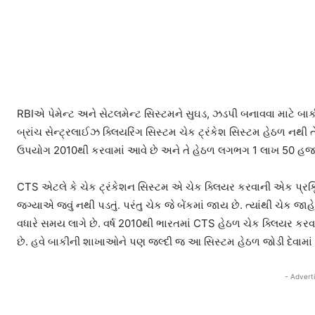
RBIએ પેમેન્ટ અને સેટલમેન્ટ સિસ્ટમને સુઘડ, ઝડપી બનાવવા માટે બાક
બ્રાંચ સેન્ટ્રલાઈઝ ક્લિયરિંગ સિસ્ટમ ચેક ટ્રંકેશ સિસ્ટમ હેઠળ નથી 
ઉપયોગ 2010થી કરવામાં આવે છે અને તે હેઠળ લગભગ 1 લાખ 50 હજા
CTS એટલે કે ચેક ટ્રંકેશન સિસ્ટમ એ ચેક ક્લિયર કરવાની એક પ્રક્
જગ્યાએ જવું નથી પડતું. પરંતુ ચેક જે બેંકમાં જાય છે. ત્યાંથી ચેક જ
વધારે સમય લાગે છે. વર્ષ 2010થી ભારતમાં CTS હેઠળ ચેક ક્લિયર ક
છે. હવે બાકીની શાખાઓને પણ જલ્દી જ આ સિસ્ટમ હેઠળ જોડી દેવામા
- Advert