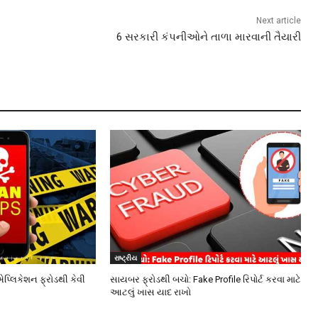
Next article
6 સરકારી કંપનીઓને તાળા મારવાની તૈયારી
રાષ્ટ્રીય
એપ્લિકેશન ફ્રોડથી કેવી
સાયબર ફ્રોડથી બચો: Fake Profile રિપોર્ટ કરવા માટે
આટલું ખાસ યાદ રાખો