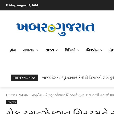
Friday, August 7, 2026
હોમ
સમાચાર
રાજ્ય
વિડિઓ
બિઝનેસ
હે
બાંગ્લાદેશના ભ્રષ્ટાચાર વિરોધી વિભાગને શેખ હસ
TRENDING NOW
Home
સમાચાર
રાષ્ટ્રીય
ચેક ટ્રાન્ઝેક્શન સિસ્ટમને સુઘડ અને ઝડપી બનાવશે RB
રાષ્ટ્રીય
ચેક ટ્રાન્ઝેક્શન સિસ્ટમન