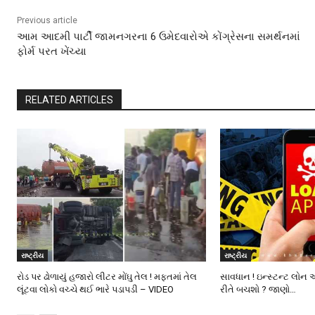
Previous article
આમ આદમી પાર્ટી જામનગરના 6 ઉમેદવારોએ કોંગ્રેસના સમર્થનમાં
ફોર્મ પરત ખેંચ્યા
RELATED ARTICLES
રાષ્ટ્રીય
રાષ્ટ્રીય
રોડ પર ઢોળાયું હજારો લીટર મોંઘુ તેલ ! મફતમાં તેલ
સાવધાન ! ઇન્સ્ટન્ટ લોન 
લૂંટવા લોકો વચ્ચે થઈ ભારે પડાપડી – VIDEO
રીતે બચશો ? જાણો…