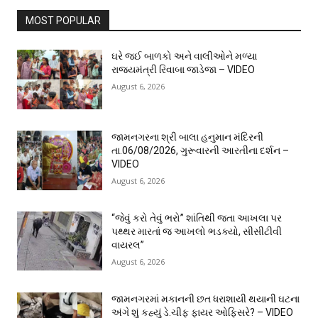
MOST POPULAR
ઘરે જઈ બાળકો અને વાલીઓને મળ્યા
રાજ્યમંત્રી રિવાબા જાડેજા – VIDEO
August 6, 2026
જામનગરના શ્રી બાલા હનુમાન મંદિરની
તા.06/08/2026, ગુરૂવારની આરતીના દર્શન –
VIDEO
August 6, 2026
“જેવું કરો તેવું ભરો” શાંતિથી જતા આખલા પર
પથ્થર મારતાં જ આખલો ભડક્યો, સીસીટીવી
વાયરલ”
August 6, 2026
જામનગરમાં મકાનની છત ધરાશાયી થયાની ઘટના
અંગે શું કહ્યું ડે.ચીફ ફાયર ઓફિસરે? – VIDEO