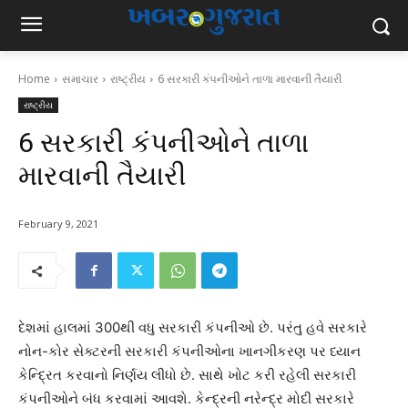
Home
સમાચાર
રાષ્ટ્રીય
6 સરકારી કંપનીઓને તાળા મારવાની તૈયારી
રાષ્ટ્રીય
6 સરકારી કંપનીઓને તાળા
મારવાની તૈયારી
February 9, 2021
દેશમાં હાલમાં 300થી વધુ સરકારી કંપનીઓ છે. પરંતુ હવે સરકારે
નોન-કોર સેક્ટરની સરકારી કંપનીઓના ખાનગીકરણ પર ધ્યાન
કેન્દ્રિત કરવાનો નિર્ણય લીધો છે. સાથે ખોટ કરી રહેલી સરકારી
કંપનીઓને બંધ કરવામાં આવશે. કેન્દ્રની નરેન્દ્ર મોદી સરકારે