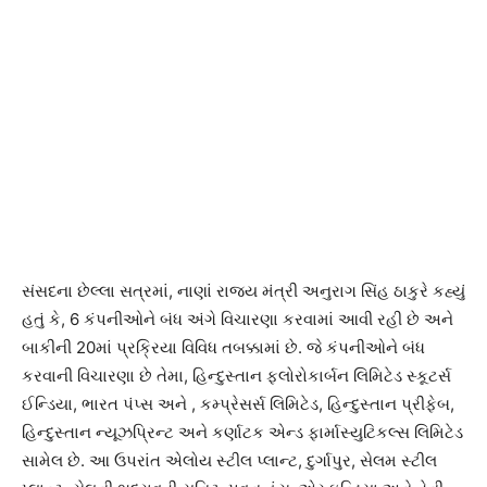
સંસદના છેલ્લા સત્રમાં, નાણાં રાજ્ય મંત્રી અનુરાગ સિંહ ઠાકુરે કહ્યું
હતું કે, 6 કંપનીઓને બંધ અંગે વિચારણા કરવામાં આવી રહી છે અને
બાકીની 20માં પ્રક્રિયા વિવિધ તબક્કામાં છે. જે કંપનીઓને બંધ
કરવાની વિચારણા છે તેમા, હિન્દુસ્તાન ફ્લોરોકાર્બન લિમિટેડ સ્કૂટર્સ
ઈન્ડિયા, ભારત પંપ્સ અને , કમ્પ્રેસર્સ લિમિટેડ, હિન્દુસ્તાન પ્રીફેબ,
હિન્દુસ્તાન ન્યૂઝપ્રિન્ટ અને કર્ણાટક એન્ડ ફાર્માસ્યુટિકલ્સ લિમિટેડ
સામેલ છે. આ ઉપરાંત એલોય સ્ટીલ પ્લાન્ટ, દુર્ગાપુર, સેલમ સ્ટીલ