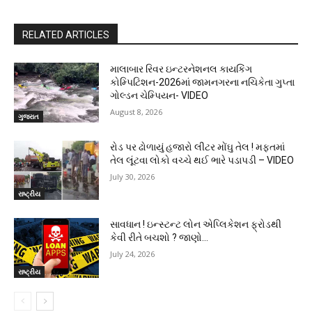
RELATED ARTICLES
માલાબાર રિવર ઇન્ટરનેશનલ કાયકિંગ
કોમ્પિટિશન-2026માં જામનગરના નચિકેતા ગુપ્તા
ગોલ્ડન ચેમ્પિયન- VIDEO
August 8, 2026
ગુજરાત
રોડ પર ઢોળાયું હજારો લીટર મોંઘુ તેલ ! મફતમાં
તેલ લૂંટવા લોકો વચ્ચે થઈ ભારે પડાપડી – VIDEO
July 30, 2026
રાષ્ટ્રીય
સાવધાન ! ઇન્સ્ટન્ટ લોન એપ્લિકેશન ફ્રોડથી
કેવી રીતે બચશો ? જાણો…
July 24, 2026
રાષ્ટ્રીય