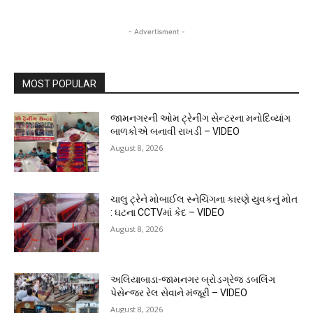
- Advertisment -
MOST POPULAR
જામનગરની ઓમ ટ્રેનીંગ સેન્ટરના મનોદિવ્યાંગ
બાળકોએ બનાવી રાખડી – VIDEO
August 8, 2026
ચાલુ ટ્રેને મોબાઈલ સ્નેચિંગના કારણે યુવકનું મોત
: ઘટના CCTVમાં કેદ – VIDEO
August 8, 2026
અલિયાબાડા-જામનગર બ્રોડગ્રેજ ડબલિંગ
પેસેન્જર રેલ સેવાને મંજૂરી – VIDEO
August 8, 2026