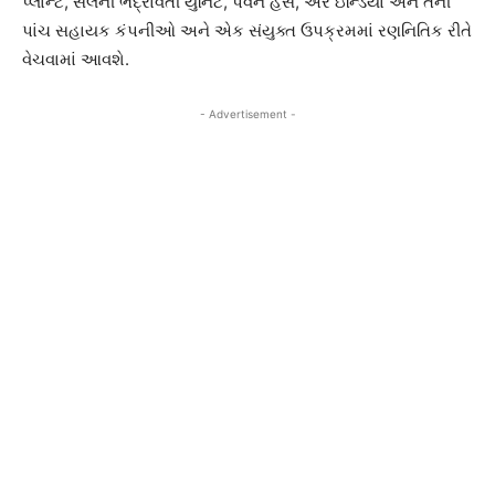
પ્લાન્ટ, સેલની ભદ્રાવતી યુનિટ, પવન હંસ, એર ઇન્ડિયા અને તેની
પાંચ સહાયક કંપનીઓ અને એક સંયુક્ત ઉપક્રમમાં રણનિતિક રીતે
વેચવામાં આવશે.
- Advertisement -