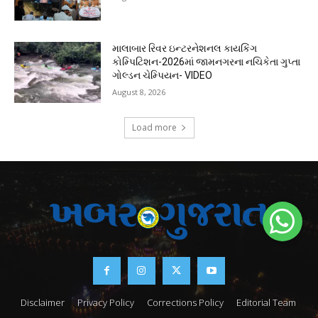
માલાબાર રિવર ઇન્ટરનેશનલ કાયકિંગ
કોમ્પિટિશન-2026માં જામનગરના નચિકેતા ગુપ્તા
ગોલ્ડન ચેમ્પિયન- VIDEO
August 8, 2026
Load more
Disclaimer
Privacy Policy
Corrections Policy
Editorial Team