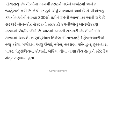
પીએસયુ કંપનીઓના ખાનગીકરણને લઈને બજેટમાં અનેક
જાહેરાતો કરી છે. તેથી જ હવે એવું માનવામાં આવે છે કે પીએસયુ
કંપનીબઓની સંખ્યા 300થી ઘટીને 24ની આસપાસ આવી શકે છે.
સરકારે નોન-કોર સેક્ટરની સરકારી કંપનીઓનું ખાનગીકરણ
કરવાનો નિર્ણય લીધો છે. ખોટમાં ચાલતી સરકારી કંપનીઓ બંધ
કરવામાં આવશે. નાણાંપ્રધાન નિર્મલા સીતારામણે 1 ફેબ્રુઆરીએ
રજૂ કરેલા બજેટમાં અણુ ઉર્જા, સ્પેસ, સંરક્ષણ, પરિવહન, દૂરસંચાર,
પાવર, પેટ્રોલિયમ, કોલસો, બેંકિંગ, વીમા નાણાકીય ક્ષેત્રને સ્ટેટેડિક
ક્ષેત્ર ગણાવ્યા હતા.
- Advertisement -