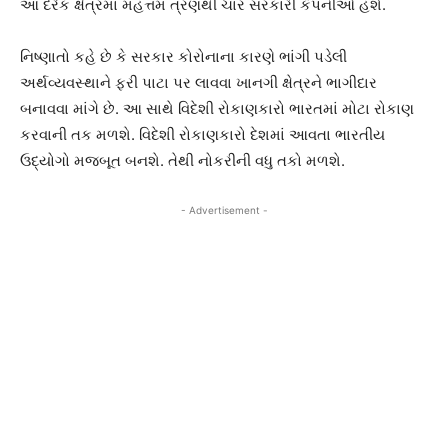
આ દરેક ક્ષેત્રમાં મહત્તમ ત્રણથી ચાર સરકારી કંપનીઓ હશે.
નિષ્ણાતો કહે છે કે સરકાર કોરોનાના કારણે ભાંગી પડેલી
અર્થવ્યવસ્થાને ફરી પાટા પર લાવવા ખાનગી ક્ષેત્રને ભાગીદાર
બનાવવા માંગે છે. આ સાથે વિદેશી રોકાણકારો ભારતમાં મોટા રોકાણ
કરવાની તક મળશે. વિદેશી રોકાણકારો દેશમાં આવતા ભારતીય
ઉદ્યોગો મજબૂત બનશે. તેથી નોકરીની વધુ તકો મળશે.
- Advertisement -