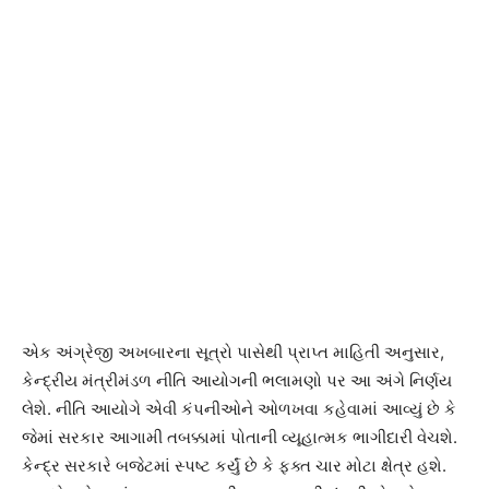
એક અંગ્રેજી અખબારના સૂત્રો પાસેથી પ્રાપ્ત માહિતી અનુસાર,
કેન્દ્રીય મંત્રીમંડળ નીતિ આયોગની ભલામણો પર આ અંગે નિર્ણય
લેશે. નીતિ આયોગે એવી કંપનીઓને ઓળખવા કહેવામાં આવ્યું છે કે
જેમાં સરકાર આગામી તબક્કામાં પોતાની વ્યૂહાત્મક ભાગીદારી વેચશે.
કેન્દ્ર સરકારે બજેટમાં સ્પષ્ટ કર્યું છે કે ફક્ત ચાર મોટા ક્ષેત્ર હશે.