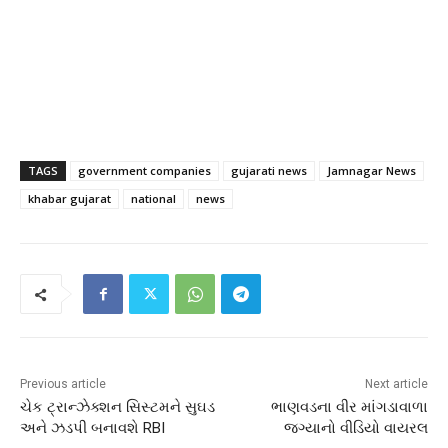
TAGS
government companies
gujarati news
Jamnagar News
khabar gujarat
national
news
Previous article
Next article
ચેક ટ્રાન્ઝેક્શન સિસ્ટમને સુઘડ
ભાણવડના વીર માંગડાવાળા
અને ઝડપી બનાવશે RBI
જગ્યાનો વીડિયો વાયરલ