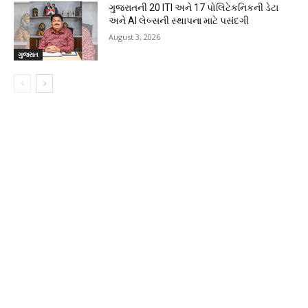
ગુજરાતની 20 ITI અને 17 પોલિટેકનિકની ડેટા
અને AI લેબ્સની સ્થાપના માટે પસંદગી
August 3, 2026
ગુજરાત