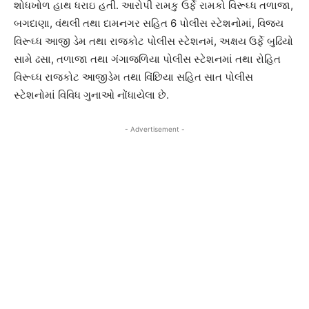
શોધખોળ હાથ ધરાઇ હતી. આરોપી રામકુ ઉર્ફે રામકો વિરૂઘ્ધ તળાજા,
બગદાણા, વંથલી તથા દામનગર સહિત 6 પોલીસ સ્ટેશનોમાં, વિજય
વિરૂઘ્ધ આજી ડેમ તથા રાજકોટ પોલીસ સ્ટેશનમં, અક્ષય ઉર્ફે બુઢિયો
સામે ઢસા, તળાજા તથા ગંગાજળિયા પોલીસ સ્ટેશનમાં તથા રોહિત
વિરૂઘ્ધ રાજકોટ આજીડેમ તથા વિંછિયા સહિત સાત પોલીસ
સ્ટેશનોમાં વિવિધ ગુનાઓ નોંધાયેલા છે.
- Advertisement -