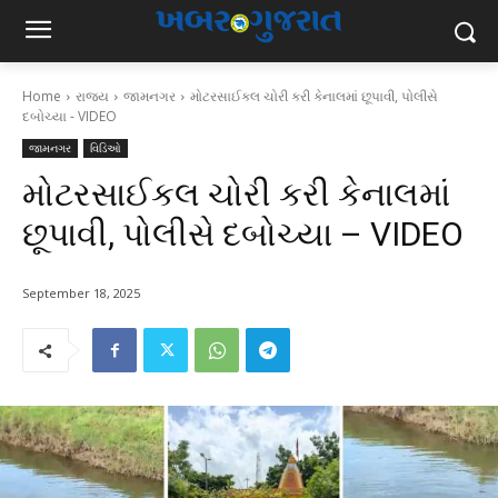
Home
રાજ્ય
જામનગર
મોટરસાઈકલ ચોરી કરી કેનાલમાં છૂપાવી, પોલીસે
દબોચ્યા - VIDEO
જામનગર
વિડિઓ
મોટરસાઈકલ ચોરી કરી કેનાલમાં
છૂપાવી, પોલીસે દબોચ્યા – VIDEO
September 18, 2025