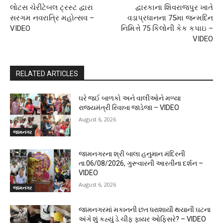
લોટસ ચેરીટેબલ ટ્રસ્ટ દ્વારા
દ્વારકાના શિવરાજપુર ખાતે
સરગમ નવરાત્રિ મહોત્સવ –
વડાપ્રધાનના 75મા જન્મદિન
VIDEO
નિમિત્તે 75 કિલોની કેક કપાઇ –
VIDEO
RELATED ARTICLES
ઘરે જઈ બાળકો અને વાલીઓને મળ્યા
રાજ્યમંત્રી રિવાબા જાડેજા – VIDEO
August 6, 2026
જામનગર
જામનગરના શ્રી બાલા હનુમાન મંદિરની
તા.06/08/2026, ગુરૂવારની આરતીના દર્શન –
VIDEO
August 6, 2026
જામનગર
જામનગરમાં મકાનની છત ધરાશાયી થયાની ઘટના
અંગે શું કહ્યું ડે.ચીફ ફાયર ઓફિસરે? – VIDEO