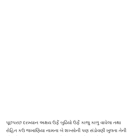
પૂછપરછ દરમ્યાન અક્ષય ઉર્ફે બુઢિયો ઉર્ફે કાજુ કાળુ વાઘેલા તથા
રોહિત કઉ જખાણિયા નામના બે શખ્સોની પણ સંડોવણી ખુલતા તેની