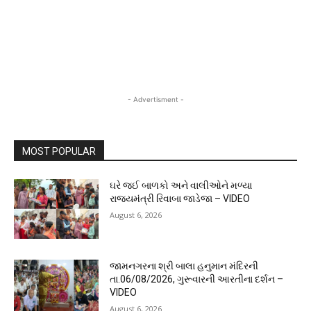
- Advertisment -
MOST POPULAR
ઘરે જઈ બાળકો અને વાલીઓને મળ્યા
રાજ્યમંત્રી રિવાબા જાડેજા – VIDEO
August 6, 2026
જામનગરના શ્રી બાલા હનુમાન મંદિરની
તા.06/08/2026, ગુરૂવારની આરતીના દર્શન –
VIDEO
August 6, 2026