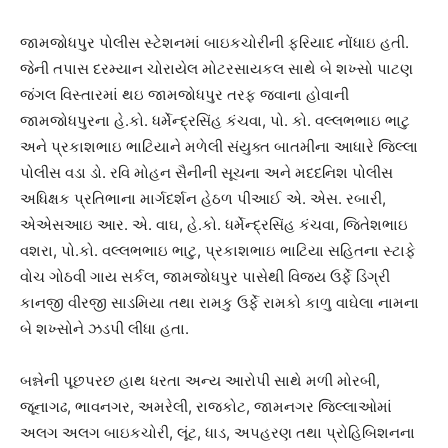
જામજોધપુર પોલીસ સ્ટેશનમાં બાઇકચોરીની ફરિયાદ નોંધાઇ હતી.
જેની તપાસ દરમ્યાન ચોરાયેલ મોટરસાયકલ સાથે બે શખ્સો પાટણ
જંગલ વિસ્તારમાં થઇ જામજોધપુર તરફ જવાના હોવાની
જામજોધપુરના હે.કો. ધર્મેન્દ્રસિંહ કંચવા, પો. કો. વલ્લભભાઇ ભાટુ
અને પ્રકાશભાઇ ભાટિયાને મળેલી સંયુક્ત બાતમીના આધારે જિલ્લા
પોલીસ વડા ડો. રવિ મોહન સૈનીની સૂચના અને મદદનિશ પોલીસ
અધિક્ષક પ્રતિભાના માર્ગદર્શન હેઠળ પીઆઈ એ. એસ. રબારી,
એએસઆઇ આર. એ. વાઘ, હે.કો. ધર્મેન્દ્રસિંહ કંચવા, જિતેશભાઇ
વશરા, પો.કો. વલ્લભભાઇ ભાટુ, પ્રકાશભાઇ ભાટિયા સહિતના સ્ટાફે
વોચ ગોઠવી ગાય સર્કલ, જામજોધપુર પાસેથી વિજય ઉર્ફે ડિગ્રી
કાનજી વીરજી સાડમિયા તથા રામકુ ઉર્ફે રામકો કાળુ વાઘેલા નામના
બે શખ્સોને ઝડપી લીધા હતા.
બન્નેની પૂછપરછ હાથ ધરતા અન્ય આરોપી સાથે મળી મોરબી,
જૂનાગઢ, ભાવનગર, અમરેલી, રાજકોટ, જામનગર જિલ્લાઓમાં
અલગ અલગ બાઇકચોરી, લૂંટ, ધાડ, અપહરણ તથા પ્રોહિબિશનના