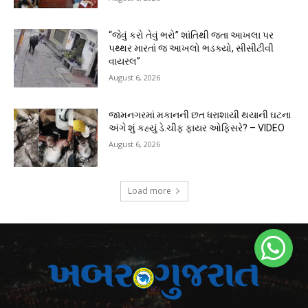
“જેવું કરો તેવું ભરો” શાંતિથી જતા આખલા પર
પથ્થર મારતાં જ આખલો ભડક્યો, સીસીટીવી
વાયરલ”
August 6, 2026
જામનગરમાં મકાનની છત ધરાશાયી થયાની ઘટના
અંગે શું કહ્યું ડે.ચીફ ફાયર ઓફિસરે? – VIDEO
August 6, 2026
Load more