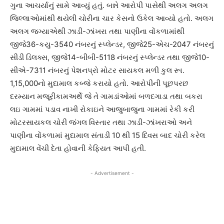
ગુના આચર્યાનું સામે આવ્યું હતું. બન્ને આરોપી પાસેથી અલગ અલગ
જિલ્લાઓમાંથી થયેલી ચોરીના ચાર કેસનો ઉકેલ આવ્યો હતો. અલગ
અલગ જગ્યાએથી ઝાડી-ઝાંખરા તથા પાણીના વોંકળામાંથી
જીજે36-કયુ-3540 નંબરનું સ્પ્લેન્ડર, જીજે25-એચ-2047 નંબરનું
સીડી ડિલક્સ, જીજે14-બીબી-5118 નંબરનું સ્પ્લેન્ડર તથા જીજે10-
સીએ-7311 નંબરનું પેશનપ્રો મોટર સાયકલ મળી કુલ રૂા.
1,15,000નો મુદામાલ કબ્જે કરાયો હતો. આરોપીની પૂછપરછ
દરમ્યાન મજૂરીકામઅર્થે જે તે ગામડાંઓમાં બળદગાડા તથા બકરા
લઇ ગામમાં પડાવ નાખી રોકાઇને આજુબાજુના ગામમાં રેકી કરી
મોટરસાયકલ ચોરી જંગલ વિસ્તાર તથા ઝાડી-ઝાંખરાઓ અને
પાણીના વોંકળામાં મુદામાલ સંતાડી 10 થી 15 દિવસ બાદ ચોરી કરેલ
મુદામાલ વેંચી દેતા હોવાની કેફિયત આપી હતી.
- Advertisement -