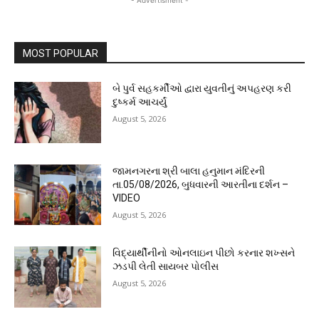
MOST POPULAR
બે પુર્વ સહકર્મીઓ દ્વારા યુવતીનું અપહરણ કરી
દુષ્કર્મ આચર્યું
August 5, 2026
જામનગરના શ્રી બાલા હનુમાન મંદિરની
તા.05/08/2026, બુધવારની આરતીના દર્શન –
VIDEO
August 5, 2026
વિદ્યાર્થીનીનો ઓનલાઇન પીછો કરનાર શખ્સને
ઝડપી લેતી સાયબર પોલીસ
August 5, 2026