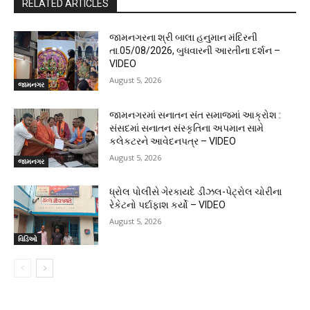
RELATED ARTICLES
જામનગરના શ્રી બાલા હનુમાન મંદિરની
તા.05/08/2026, બુધવારની આરતીના દર્શન –
VIDEO
August 5, 2026
જામનગર
જામનગરમાં સનાતન સંત સમાજમાં આક્રોશ :
સંસદમાં સનાતન સંસ્કૃતિના અપમાન સામે
કલેકટરને આવેદનપત્ર – VIDEO
August 5, 2026
જામનગર
ધ્રોલ પોલીસે ગેરકાયદે ડીઝલ-પેટ્રોલ ચોરીના
રેકેટનો પર્દાફાશ કર્યો – VIDEO
August 5, 2026
વિડિઓ