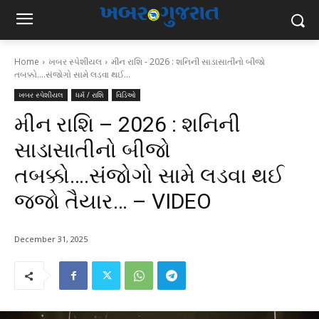
Home
ખબર સ્પેશીયલ
મીન રાશિ - 2026 : શનિની સાડાસાતીનો બીજો
તબક્કો....સંજોગો સામે લડવા થઈ...
ખબર સ્પેશીયલ
ધર્મ / રાશિ
વિડિઓ
મીન રાશિ – 2026 : શનિની
સાડાસાતીનો બીજો
તબક્કો….સંજોગો સામે લડવા થઈ
જજો તૈયાર… – VIDEO
December 31, 2025