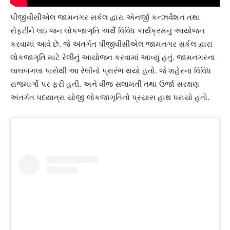
પીજીવીસીએલ જામનગર સર્કલ દ્વારા એનર્જી કન્ઝર્વેશન તથા
સેફટીને લઇ જન લોકજાગૃતિ અર્થે વિવિધ કાર્યક્રમનું આયોજન
કરવામાં આવે છે. જે અંતર્ગત પીજીવીસીએલ જામનગર સર્કલ દ્વારા
લોકજાગૃતિ માટે રેલીનું આયોજન કરવામાં આવ્યું હતું. જામનગરના
લાલબંગલા પાસેથી આ રેલીનો પ્રારંભ થયો હતો. જે શહેરના વિવિધ
રાજમાર્ગો પર ફરી હતી. અને વીજ સલામતી તથા ઉર્જા સરક્ષણ
અંતર્ગત પદયાત્રા યોજી લોકજાગૃતિનો પ્રયાસ હાથ ધરાયો હતો.