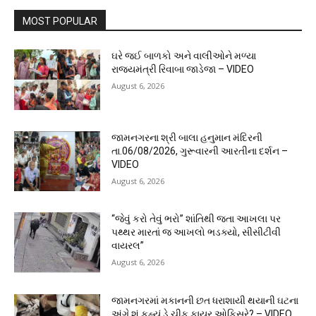
MOST POPULAR
ઘરે જઈ બાળકો અને વાલીઓને મળ્યા
રાજ્યમંત્રી રિવાબા જાડેજા – VIDEO
August 6, 2026
જામનગરના શ્રી બાલા હનુમાન મંદિરની
તા.06/08/2026, ગુરૂવારની આરતીના દર્શન –
VIDEO
August 6, 2026
“જેવું કરો તેવું ભરો” શાંતિથી જતા આખલા પર
પથ્થર મારતાં જ આખલો ભડક્યો, સીસીટીવી
વાયરલ”
August 6, 2026
જામનગરમાં મકાનની છત ધરાશાયી થયાની ઘટના
અંગે શું કહ્યું ડે.ચીફ ફાયર ઓફિસરે? – VIDEO