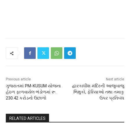
Previous article
Next article
ગુજરાતમાં PM-KUSUM યોજના
દ્વારકાધીશ મંદિરની આજુબાજુ
હેઠળ ફાળવાયેલ ભંડોળમાં રૂ.
ભિક્ષુકો, ફેરિયાઓ તથા તમાકુ
230.42 કરોડનો ઉછાળો
ઉપર પ્રતિબંધ
RELATED ARTICLES