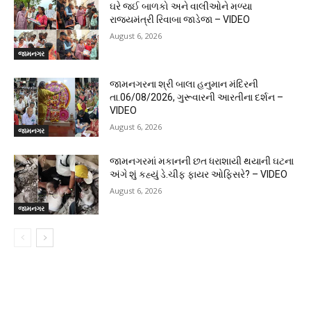
ઘરે જઈ બાળકો અને વાલીઓને મળ્યા
રાજ્યમંત્રી રિવાબા જાડેજા – VIDEO
August 6, 2026
જામનગર
જામનગરના શ્રી બાલા હનુમાન મંદિરની
તા.06/08/2026, ગુરૂવારની આરતીના દર્શન –
VIDEO
August 6, 2026
જામનગર
જામનગરમાં મકાનની છત ધરાશાયી થયાની ઘટના
અંગે શું કહ્યું ડે.ચીફ ફાયર ઓફિસરે? – VIDEO
August 6, 2026
જામનગર