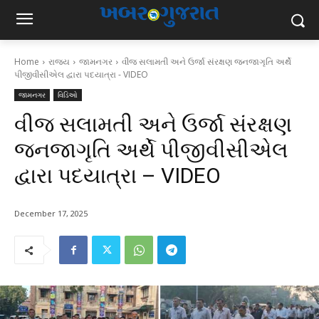
Home
રાજ્ય
જામનગર
વીજ સલામતી અને ઉર્જા સંરક્ષણ જનજાગૃતિ અર્થે
પીજીવીસીએલ દ્વારા પદયાત્રા - VIDEO
જામનગર
વિડિઓ
વીજ સલામતી અને ઉર્જા સંરક્ષણ
જનજાગૃતિ અર્થે પીજીવીસીએલ
દ્વારા પદયાત્રા – VIDEO
December 17, 2025