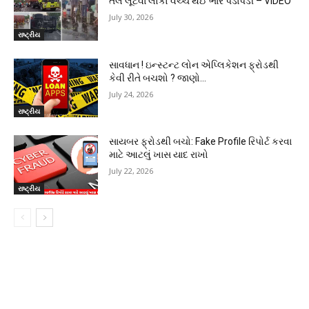
તેલ લૂંટવા લોકો વચ્ચે થઈ ભારે પડાપડી – VIDEO
July 30, 2026
રાષ્ટ્રીય
સાવધાન ! ઇન્સ્ટન્ટ લોન એપ્લિકેશન ફ્રોડથી
કેવી રીતે બચશો ? જાણો…
July 24, 2026
રાષ્ટ્રીય
સાયબર ફ્રોડથી બચો: Fake Profile રિપોર્ટ કરવા
માટે આટલું ખાસ યાદ રાખો
July 22, 2026
રાષ્ટ્રીય