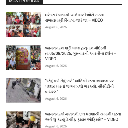
MOST POPULAR
ઘરે જઈ બાળકો અને વાલીઓને મળ્યા
રાજ્યમંત્રી રિવાબા જાડેજા – VIDEO
August 6, 2026
જામનગરના શ્રી બાલા હનુમાન મંદિરની
તા.06/08/2026, ગુરૂવારની આરતીના દર્શન –
VIDEO
August 6, 2026
“જેવું કરો તેવું ભરો” શાંતિથી જતા આખલા પર
પથ્થર મારતાં જ આખલો ભડક્યો, સીસીટીવી
વાયરલ”
August 6, 2026
જામનગરમાં મકાનની છત ધરાશાયી થયાની ઘટના
અંગે શું કહ્યું ડે.ચીફ ફાયર ઓફિસરે? – VIDEO
August 6, 2026