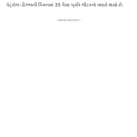
પેટ્રોલ-ડીઝલની કિંમતમાં 35 પૈસા પ્રતિ લીટરનો વધારો થયો છે.
- Advertisement -