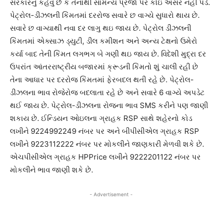
સરકારનું કહેવું છે કે તેનાથી સામન્ય પ્રજા પર કોઇ અસર નહીં પડે.
પેટ્રોલ-ડીઝલની કિંમતમાં દરરોજ સવારે છ વાગ્યે સુધારો થાય છે.
સવારે છ વાગ્યાથી નવા દર લાગુ થઇ જાય છે. પેટ્રોલ ડીઝલની
કિંમતમાં એક્સાઝ ડ્યુટી, ડીલ કમીશન અને અન્ય ટેક્ષનો ઉમેરો
કર્યા બાદ તેની કિંમત લગભગ બે ગણી થઇ જાય છે. વિદેશી મુદ્રા દર
ઉપરાંત આંતરરાષ્ટ્રીય બજારમાં ક્રૂડની કિંમતો શું ચાલી રહી છે
તેના આધાર પર દરરોજ કિંમતમાં ફેરબદલ થતી રહે છે. પેટ્રોલ-
ડીઝલના ભાવ રોજેરોજ બદલાતા રહે છે અને સવારે 6 વાગ્યે અપડેટ
થઈ જાય છે. પેટ્રોલ-ડીઝલના રોજના ભાવ SMS કરીને પણ જાણી
શકાય છે. ઈન્ડિયન ઓઇલના ગ્રાહક RSP સાથે શહેરનો કોડ
લખીને 9224992249 નંબર પર અને બીપીસીએલ ગ્રાહક RSP
લખીને 9223112222 નંબર પર મોકલીને જાણકારી મેળવી શકે છે.
એચપીસીએલ ગ્રાહક HPPrice લખીને 9222201122 નંબર પર
મોકલીને ભાવ જાણી શકે છે.
- Advertisement -