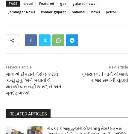
TAGS
diesel
Featured
gas
gujarati news
Jamnagar News
khabar gujarat
national
news
petrol
Previous article
Next article
માતાએ દીકરાને મેસેજ કરીને
ગુજરાતમાં 1 માર્ચે યોજાશે
કહ્યુ હતું, “મને બચાવી લે
રાજ્યસભાની ચૂંટણી
મારાથી વાત નહી થાય”, ને અંતે
મૃતદેહ મળ્યો
RELATED ARTICLES
રોડ પર ઢોળાયું હજારો લીટર મોંઘુ તેલ ! મફતમાં