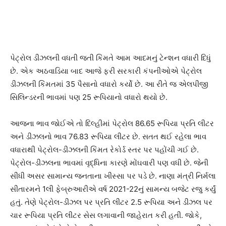
પેટ્રોલ ડીઝલની વધતી જતી કિંમતે આમ આદમનું ટેન્શન વધારી દિધું
છે. એક અઠવાડિયા બાદ આજે ફરી સરકારી કંપનીઓએ પેટ્રોલ
ડીઝલની કિંમતમાં 35 પૈસાનો વધારો કર્યો છે. આ રીતે જ એલપીજી
સિલિન્ડરની ભાવમાં પણ 25 રૂપિયાનો વધારો થયો છે.
આજના ભાવ જોઈએ તો દિલ્હીમાં પેટ્રોલ 86.65 રૂપિયા પ્રતિ લીટર
અને ડીઝલનો ભાવ 76.83 રૂપિયા લીટર છે. સતત થઈ રહેલા ભાવ
વધારાથી પેટ્રોલ-ડીઝલની કિંમત રેકોર્ડ સ્તર પર પહોંચી ગઈ છે.
પેટ્રોલ-ડીઝલના ભાવમાં વૃદ્ધિના કારણે મોંઘવારી પણ વધી છે. જેની
સીધી અસર સામાન્ય જનતાના ખીસ્સા પર પડે છે. નાણા મંત્રી નિર્મલા
સીતારમને 1લી ફેબ્રુઆરીએ વર્ષ 2021-22નું સામન્ય બજેટ રજુ કર્યું
હતું. તેણે પેટ્રોલ-ડીઝલ પર પ્રતિ લીટર 2.5 રૂપિયા અને ડીઝલ પર
ચાર રૂપિયા પ્રતિ લીટર સેસ લગાવાની જાહેરાત કરી હતી. જોકે,