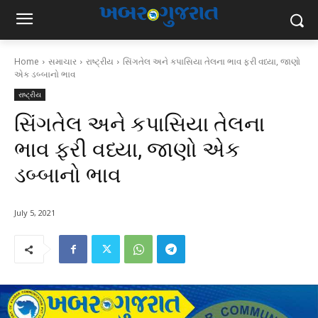
Home
સમાચાર
રાષ્ટ્રીય
સિંગતેલ અને કપાસિયા તેલના ભાવ ફરી વધ્યા, જાણો
એક ડબ્બાનો ભાવ
રાષ્ટ્રીય
સિંગતેલ અને કપાસિયા તેલના
ભાવ ફરી વધ્યા, જાણો એક
ડબ્બાનો ભાવ
July 5, 2021