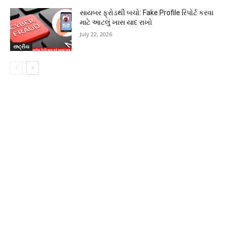
સાયબર ફ્રોડથી બચો: Fake Profile રિપોર્ટ કરવા
માટે આટલું ખાસ યાદ રાખો
July 22, 2026
રાષ્ટ્રીય