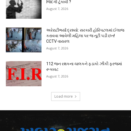
જિંદગી ટૂંકાવી ?
August 7, 2026
અરેરાટીભર્યા દ્રશ્યો: સરકારી હોસ્પિટલમાં ઈલાજ
કરાવવા આવેલી મહિલા પર જ તૂટી પડી છત!
CCTV વાયરલ
August 7, 2026
112 જન રક્ષકના ચાલકને ફડાકો ઝીંકી ફરજમાં
રૂકાવટ
August 7, 2026
Load more