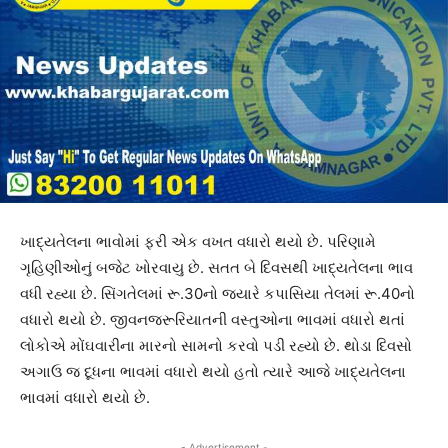
ખાદ્યતેલના ભાવોમાં ફરી એક વખત વધારો થયો છે. પરિણામે
ગૃહિણીઓનું બજેટ ખોરવાયુ છે. સતત બે દિવસથી ખાદ્યતેલના ભાવ
વધી રહ્યા છે. સિંગતેલમાં રૂ.30નો જયારે કપાસિયા તેલમાં રૂ.40નો
વધારો થયો છે. જીવનજરૂરિયાતની વસ્તુઓના ભાવમાં વધારો થતાં
લોકોએ મોંઘવારીના મારનો સામનો કરવો પડી રહ્યો છે. થોડા દિવસો
અગાઉ જ દૂધના ભાવમાં વધારો થયો હતો ત્યારે આજે ખાદ્યતેલના
ભાવમાં વધારો થયો છે.
- Advertisement -