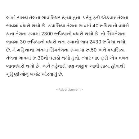
લાંબો સમય તેલના ભાવ સ્થિર રહ્યા હતા. પરંતુ ફરી એકવાર તેલના
ભાવમાં વધારો થયો છે. કપાસિયા તેલના ભાવમાં 40 રૂપિયાનો વધારો
થતા તેલના ડબામાં 2300 રૂપિયાનો વધારો થયો છે. તો સિંગતેલના
ભાવમાં 30 રૂપિયાનો વધારો થતા ડબાનો ભાવ 2430 રૂપિયા થયો
છે. મે મહિનાના અંતમાં સિંગતેલના ડબ્બામાં રૂ.50 અને કપાસિયા
તેલના ભાવમાં રૂ.30નો ઘટાડો થયો હતો. ત્યાર બાદ ફરી એક વખત
ભાવવધારો થયો છે. અને તહેવારો પણ નજીક આવી રહ્યા હોવાથી
ગૃહિણીઓનું બજેટ ખોરવાયું છે.
- Advertisement -