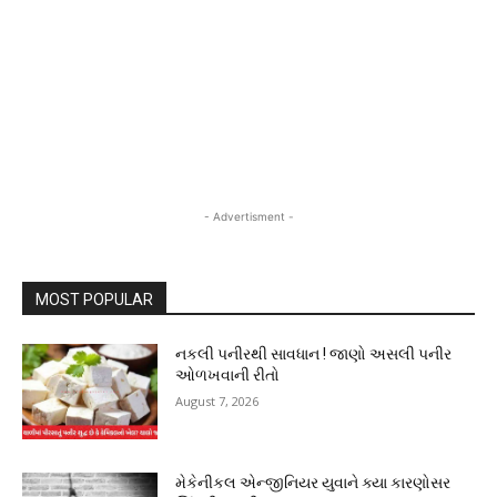
- Advertisment -
MOST POPULAR
નકલી પનીરથી સાવધાન ! જાણો અસલી પનીર
ઓળખવાની રીતો
August 7, 2026
મેકેનીકલ એન્જીનિયર યુવાને ક્યા કારણોસર