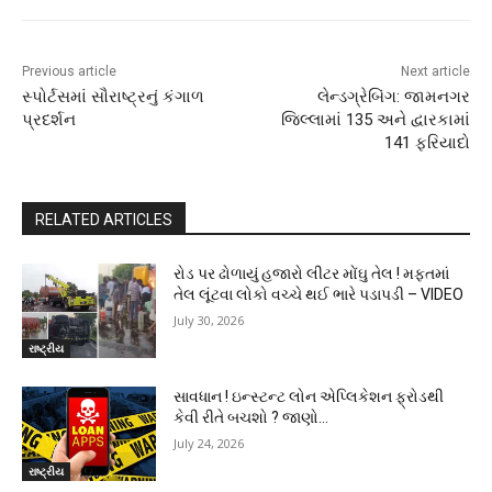
Previous article
Next article
સ્પોર્ટસમાં સૌરાષ્ટ્રનું કંગાળ
લેન્ડગ્રેબિંગ: જામનગર
પ્રદર્શન
જિલ્લામાં 135 અને દ્વારકામાં
141 ફરિયાદો
RELATED ARTICLES
રોડ પર ઢોળાયું હજારો લીટર મોંઘુ તેલ ! મફતમાં
તેલ લૂંટવા લોકો વચ્ચે થઈ ભારે પડાપડી – VIDEO
July 30, 2026
રાષ્ટ્રીય
સાવધાન ! ઇન્સ્ટન્ટ લોન એપ્લિકેશન ફ્રોડથી
કેવી રીતે બચશો ? જાણો…
July 24, 2026
રાષ્ટ્રીય