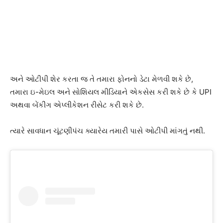
અને ઓટીપી શેર કરતા જ તે તમારા ફોનનો ડેટા મેળવી શકે છે,
તમારા ઇ-મેઇલ અને સોશિયલ મીડિયાને એકસેસ કરી શકે છે કે UPI
અથવા બેંકીંગ એપ્લીકેશન રીસેટ કરી શકે છે.
ત્યારે સાવધાન ચૂંટણીપંચ ક્યારેય તમારી પાસે ઓટીપી માંગતું નથી.