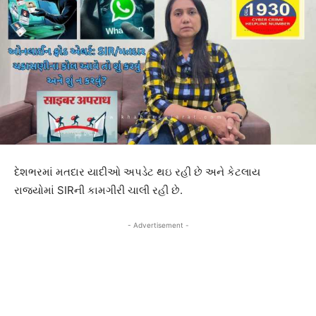
દેશભરમાં મતદાર યાદીઓ અપડેટ થઇ રહી છે અને કેટલાય
રાજ્યોમાં SIRની કામગીરી ચાલી રહી છે.
- Advertisement -