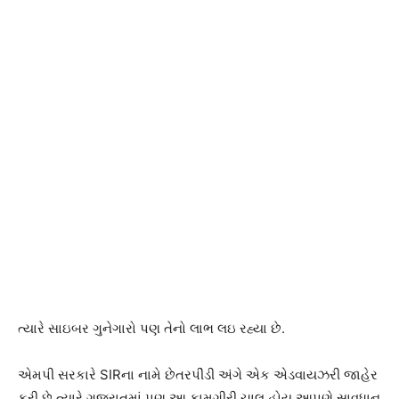
ત્યારે સાઇબર ગુનેગારો પણ તેનો લાભ લઇ રહ્યા છે.
એમપી સરકારે SIRના નામે છેતરપીંડી અંગે એક એડવાયઝરી જાહેર
કરી છે ત્યારે ગુજરાતમાં પણ આ કામગીરી ચાલુ હોય આપણે સાવધાન