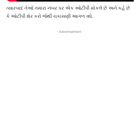
ત્યારબાદ તેઓ તમારા નંબર પર એક ઓટીપી મોકલે છે અને કહે છે
કે ઓટીપી શેર કરો જેથી ચકાસણી આગળ વધે.
- Advertisement -