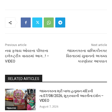
Previous article
Next article
નવા ફલાય ઓવરના પીલરના
જામનગરના વાલ્મિકીનગર
ઇલેકટ્રીક વાયરમાં આગ…! –
વિસ્તારમાં યુવાનનો અગમ્ય
VIDEO
કારણોસર આપઘાત
RELATED ARTICLES
જામનગરના શ્રી બાલા હનુમાન મંદિરની
તા.07/08/2026, શુક્રવારની આરતીના દર્શન –
VIDEO
August 7, 2026
જામનગર