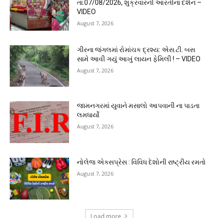
તા.07/08/2026, શુક્રવારની આરતીના દર્શન –
VIDEO
August 7, 2026
ગીરના જંગલમાં રોમાંચક દ્રશ્ય: એસ.ટી. બસ
સામે આવી ગયું આખું લાયન ફેમિલી ! – VIDEO
August 7, 2026
જામનગરમાં યુવાને મસાલો આપવાની ના પાડતા
લમધાર્યો
August 7, 2026
નોલેજ એક્સપ્રેસ : વિવિધ દેશોની રાષ્ટ્રીય રમતો
August 7, 2026
Load more