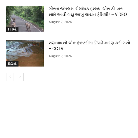
ગીરના જંગલમાં રોમાંચક દ્રશ્ય: એસ.ટી. બસ
સામે આવી ગયું આખું લાયન ફેમિલી ! – VIDEO
August 7, 2026
વિડિઓ
રાણાવાવની એક ફેકટરીમાં દિપડો મારણ કરી ગયો
– CCTV
August 7, 2026
વિડિઓ