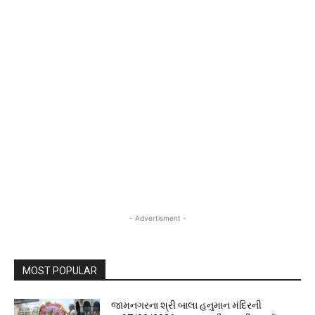
- Advertisment -
MOST POPULAR
જામનગરના શ્રી બાલા હનુમાન મંદિરની