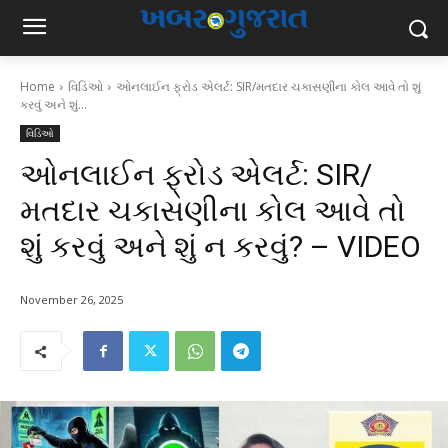
Home
વિડિઓ
ઓનલાઈન ફ્રોડ એલર્ટ: SIR/મતદાર ચકાસણીના કોલ આવે તો શું
કરવું અને શું...
વિડિઓ
ઓનલાઈન ફ્રોડ એલર્ટ: SIR/
મતદાર ચકાસણીના કોલ આવે તો
શું કરવું અને શું ન કરવું? – VIDEO
November 26, 2025