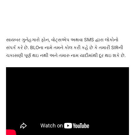
સાયબર ગુનેહગારો ફોન, વોટ્સએપ અથવા SMS દ્વારા લોકોનો
સંપર્ક કરે છે. BLOના નામે તમને કોલ કરી કહે છે કે તમારી SIRની
ચકાસણી પૂર્ણ થઇ નથી અને તમારુ નામ યાદીમાંથી દૂર થઇ શકે છે.