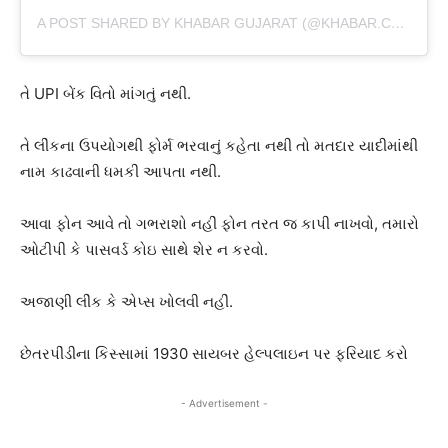
A POST SHARED BY KHABAR GUJARAT (@KHABAR.COMMUNICATION)
તે UPI બેંક વિતો માંગતું નથી.
તે લીંકના ઉપયોગથી ફોર્મ ભરવાનું કહેતા નથી તો મતદાર યાદીમાંથી
નામ કાઢવાની ધમકી આપતા નથી.
આવા ફોન આવે તો ગભરાશો નહીં ફોન તરત જ કાપી નાખવો, તમારો
ઓટીપી કે પાસવર્ડ કોઇ સાથે શેર ન કરવો.
અજાણી લીંક કે એપ્સ ખોલવી નહીં.
છેતરપીંડીના કિસ્સામાં 1930 સાયબર હેલ્પલાઇન પર ફરિયાદ કરો
- Advertisement -