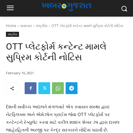
Home
સમાચાર
રાષ્ટ્રીય
OTT પ્લેટફોર્મ કન્ટેન્ટ મામલે સુપ્રિમ કોર્ટની નોટિસ
રાષ્ટ્રીય
OTT પ્લેટફોર્મ કન્ટેન્ટ મામલે
સુપ્રિમ કોર્ટની નોટિસ
February 16, 2021
દેશની સર્વોચ્ચ અદાલતે મંગળવારે એક સ્વાયત સંસ્થા દ્વારા
નેટફ્લિક્સ અને એમેઝોન પ્રાઈમ જેવા OTT પ્લેટફોર્મ પર
કન્ટેન્ટને રેગ્યુલેટ કરવા માટે વકીલ શશાંક શેખર ઝા દ્વારા દાખલ
જાહેરહિતની અરજી પર કેન્દ્ર સરકારને નોટિસ પાઠવી છે.