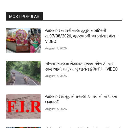
MOST POPULAR
જામનગરના શ્રી બાલા હનુમાન મંદિરની
તા.07/08/2026, શુક્રવારની આરતીના દર્શન –
VIDEO
August 7, 2026
ગીરના જંગલમાં રોમાંચક દ્રશ્ય: એસ.ટી. બસ
સામે આવી ગયું આખું લાયન ફેમિલી ! – VIDEO
August 7, 2026
જામનગરમાં યુવાને મસાલો આપવાની ના પાડતા
લમધાર્યો
August 7, 2026