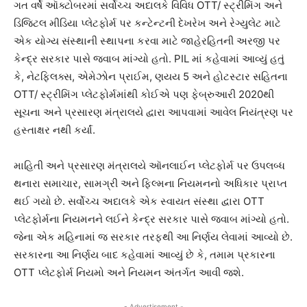
ગત વર્ષે ઑક્ટોબરમાં સર્વોચ્ચ અદાલકે વિવિધ OTT/ સ્ટ્રીમિંગ અને
ડિજિટલ મીડિયા પ્લેટફોર્મ પર કન્ટેન્ટની દેખરેખ અને રેગ્યુલેટ માટે
એક યોગ્ય સંસ્થાની સ્થાપના કરવા માટે જાહેરહિતની અરજી પર
કેન્દ્ર સરકાર પાસે જવાબ માંગ્યો હતો. PIL માં કહેવામાં આવ્યું હતું
કે, નેટફ્લિક્સ, એમેઝોન પ્રાઈમ, ણયય 5 અને હોટસ્ટાર સહિતના
OTT/ સ્ટ્રીમિંગ પ્લેટફોર્મમાંથી કોઈએ પણ ફેબ્રુઆરી 2020થી
સૂચના અને પ્રસારણ મંત્રાલયે દ્વારા આપવામાં આવેલ નિયંત્રણ પર
હસ્તાક્ષર નથી કર્યાં.
માહિતી અને પ્રસારણ મંત્રાલયે ઑનલાઈન પ્લેટફોર્મ પર ઉપલબ્ધ
થનારા સમાચાર, સામગ્રી અને ફિલ્મના નિયમનનો અધિકાર પ્રાપ્ત
થઈ ગયો છે. સર્વોચ્ચ અદાલકે એક સ્વાયત સંસ્થા દ્વારા OTT
પ્લેટફોર્મના નિયમનને લઈને કેન્દ્ર સરકાર પાસે જવાબ માંગ્યો હતો.
જેના એક મહિનામાં જ સરકાર તરફથી આ નિર્ણય લેવામાં આવ્યો છે.
સરકારના આ નિર્ણય બાદ કહેવામાં આવ્યું છે કે, તમામ પ્રકારના
OTT પ્લેટફોર્મ નિયમો અને નિયમન અંતર્ગત આવી જશે.
- Advertisement -