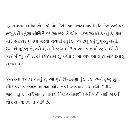
મુખ્ય ન્યાયાધીશ એસએ બોબડેની અધ્યક્ષતા વાળી પીઠે કેન્દ્રનો પક્ષ
રજૂ કરી રહેલા સોલિસિટર જનરલ કે એમ નટરાજનને કહ્યું કે, આ
માટે સરકાર પગલા ભરવા વિચારી રહી છે, આટલું કહેવું પુરતું નથી.
CJIએ પૂછ્યું કે, તમે શું કરી રહ્યાં છો? કાયદા બનાવી રહ્યા છો કે
કંઈ બીજુ કરી રહ્યાં છો? તમે શું કરવા માંગો છો? આ માટો સોગંદનામુ
દાખલ કરો.
કેન્દ્રના વકીલે કહ્યું કે, આ મુદ્દો વિચારણા હેઠળ છે અને હજુ સુધી
કોઈ પણ પગલાને અંતિમ ઓપ નથી આપવામાં આવ્યો. CJIએ
જણાવ્યું કે, કોર્ટ માત્ર તમારા વિચાર-વિમર્શને સ્વીકારી નથી શકતી.
નોટિસ આપવામાં આવે છે.
- Advertisement -