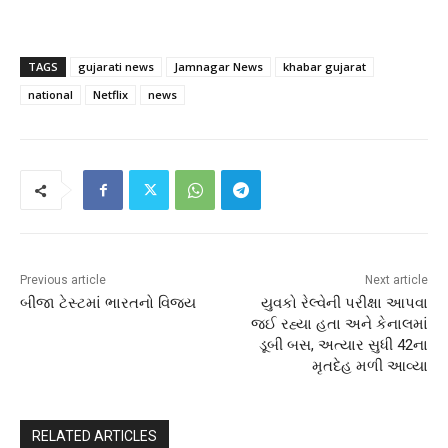
TAGS
gujarati news
Jamnagar News
khabar gujarat
national
Netflix
news
Previous article
Next article
બીજા ટેસ્ટમાં ભારતનો વિજય
યુવકો રેલ્વેની પરીક્ષા આપવા
જઈ રહ્યા હતા અને કેનાલમાં
ડૂબી બસ, અત્યાર સુધી 42ના
મૃતદેહ મળી આવ્યા
RELATED ARTICLES