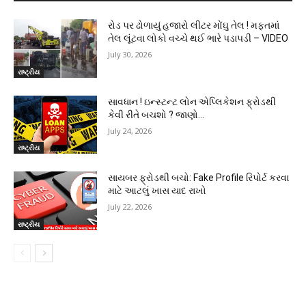
રોડ પર ઢોળાયું હજારો લીટર મોંઘુ તેલ ! મફતમાં
તેલ લૂંટવા લોકો વચ્ચે થઈ ભારે પડાપડી – VIDEO
July 30, 2026
રાષ્ટ્રીય
સાવધાન ! ઇન્સ્ટન્ટ લોન એપ્લિકેશન ફ્રોડથી
કેવી રીતે બચશો ? જાણો…
July 24, 2026
રાષ્ટ્રીય
સાયબર ફ્રોડથી બચો: Fake Profile રિપોર્ટ કરવા
માટે આટલું ખાસ યાદ રાખો
July 22, 2026
રાષ્ટ્રીય