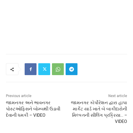
Previous article
Next article
જામનગર અને ભાવનગર
જામનગર કોર્પોરેશન દ્વારા હાપા
પોસ્ટઓફિસને બોમ્બથી ઉડાવી
માર્કેટ યાર્ડ ખાતે બે બાકીદારોની
દેવાની ધમકી – VIDEO
મિલ્કતની સીલિંગ પ્રક્રિયા… –
VIDEO