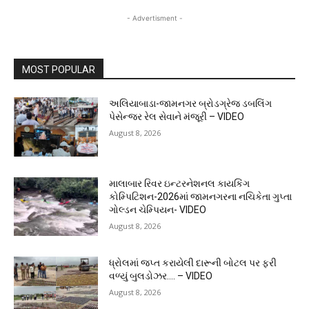
- Advertisment -
MOST POPULAR
અલિયાબાડા-જામનગર બ્રોડગ્રેજ ડબલિંગ
પેસેન્જર રેલ સેવાને મંજૂરી – VIDEO
August 8, 2026
માલાબાર રિવર ઇન્ટરનેશનલ કાયકિંગ
કોમ્પિટિશન-2026માં જામનગરના નચિકેતા ગુપ્તા
ગોલ્ડન ચેમ્પિયન- VIDEO
August 8, 2026
ધ્રોલમાં જપ્ત કરાયેલી દારૂની બોટલ પર ફરી
વળ્યું બુલડોઝર…. – VIDEO
August 8, 2026