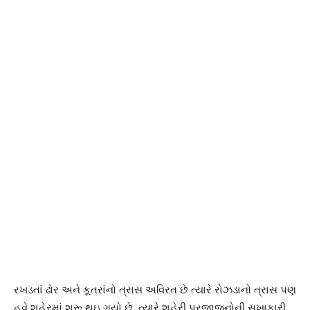
રખડતાં ઢોર અને કૂતરાંનો ત્રાસ અવિરત છે ત્યારે રોઝડાનો ત્રાસ પણ
હવે શહેરમાં શરૂ થઇ ગયો છે. ત્યારે શહેરી પ્રજાજનોની સુખાકારી