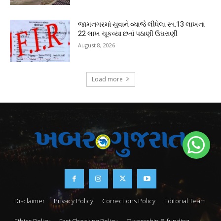
જામનગરમાં યુવાને વ્યાજે લીધેલા રૂા.13 લાખના
22 લાખ ચૂકવ્યા છતાં પઠાણી ઉઘરાણી
August 8, 2026
Load more
Disclaimer
Privacy Policy
Corrections Policy
Editorial Team
Ethics Policy
Fast Checking Policy
Ownership & funding