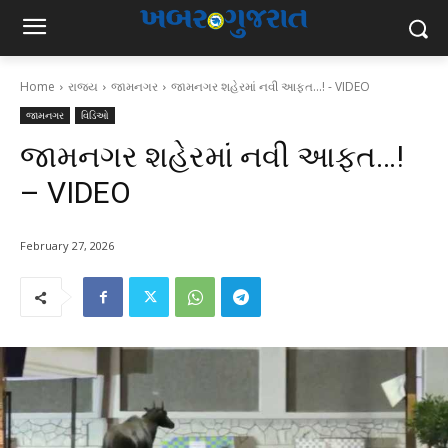
Home
રાજ્ય
જામનગર
જામનગર શહેરમાં નવી આફત...! - VIDEO
જામનગર
વિડિઓ
જામનગર શહેરમાં નવી આફત…!
– VIDEO
February 27, 2026