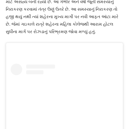
માટે અસહ્ય બની રહ્યો છે. આ ગંભીર અને વર્ષો જૂની સમસ્યાનું
નિરાકરણ કરવામાં તંત્ર ઉણું ઉતરે છે. આ સમસ્યાનું નિરાકરણ તો
હજી થયું નથી ત્યાં શહેરના મુખ્ય માર્ગો પર નવી આફત આંટા મારે
છે. જેમાં ગઇકાલે રાત્રે શહેરના મહિલા કોલેજથી આરામ હોટલ
સુધીના માર્ગ પર રોઝડાનું પરિભ્રમણ જોવા મળ્યું હતું.