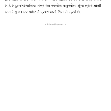
માટે મહાનગરપાલિકા તંત્ર આ અબોલ પશુઓના મૂંગા ત્રાસમાંથી
કયારે મુક્ત કરાવશે? તે પ્રજાજનો વિચારી રહ્યાં છે.
- Advertisement -