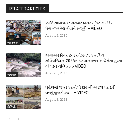
RELATED ARTICLES
અલિયાબાડા-જામનગર બ્રોડગ્રેજ ડબલિંગ
પેસેન્જર રેલ સેવાને મંજૂરી – VIDEO
August 8, 2026
જામનગર
માલાબાર રિવર ઇન્ટરનેશનલ કાયકિંગ
કોમ્પિટિશન-2026માં જામનગરના નચિકેતા ગુપ્તા
ગોલ્ડન ચેમ્પિયન- VIDEO
August 8, 2026
ગુજરાત
ધ્રોલમાં જપ્ત કરાયેલી દારૂની બોટલ પર ફરી
વળ્યું બુલડોઝર…. – VIDEO
August 8, 2026
વિડિઓ