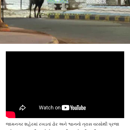
જામનગર શહેરમાં રખડતાં ઢોર અને શ્વાનનો ત્રાસ વરસોથી પ્રજા