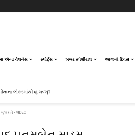
લ્થ એન્ડ વેલનેસ
સ્પોર્ટ્સ
ખબર સ્પેશીયલ
આજનો દિવસ
ીનાના લોકરમાંથી શું મળ્યું?
વિલ એન્જિનિયરિંગ કેમ પસંદ કરી રહ્યા છે? IITનો ટ્રેન્ડ બદલાઈ ગયો છે
 મુલાકાતે - VIDEO
ાંસદ પુનમબેન માડમ