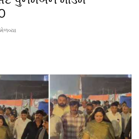
EO
મેળવ્યા