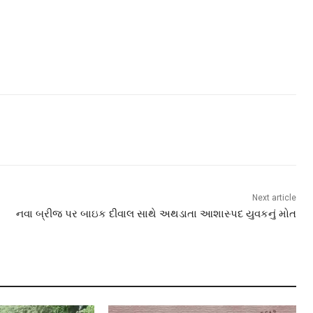
Next article
નવા બ્રીજ પર બાઇક દીવાલ સાથે અથડાતા આશાસ્પદ યુવકનું મોત