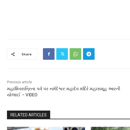
Share
Previous article
મહાશિવરાત્રિના પર્વ પર નર્મદેશ્વર મહાદેવ મંદિરે મહાસમૂહ આરતી
યોજાઈ – VIDEO
RELATED ARTICLES