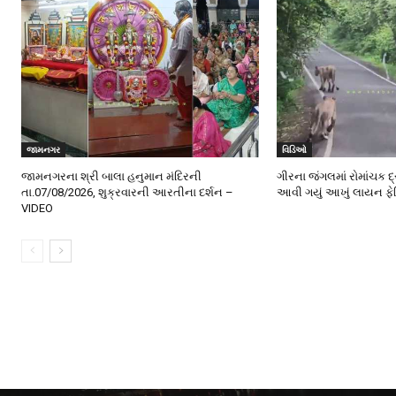
જામનગર
વિડિઓ
જામનગરના શ્રી બાલા હનુમાન મંદિરની
ગીરના જંગલમાં રોમાંચક દ
તા.07/08/2026, શુક્રવારની આરતીના દર્શન –
આવી ગયું આખું લાયન ફે
VIDEO