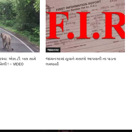
જામનગર
્રશ્ય: એસ.ટી. બસ સામે
જામનગરમાં યુવાને મસાલો આપવાની ના પાડતા
મિલી ! – VIDEO
લમધાર્યો