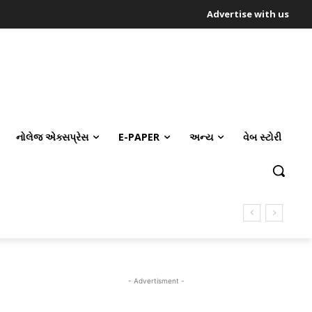
Advertise with us
નોલેજ એક્સપ્રેસ
E-PAPER
અન્ય
વેબ સ્ટોરી
- Advertisment -