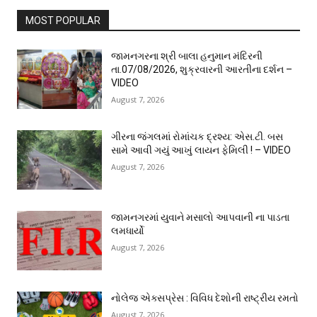
MOST POPULAR
જામનગરના શ્રી બાલા હનુમાન મંદિરની
તા.07/08/2026, શુક્રવારની આરતીના દર્શન –
VIDEO
August 7, 2026
ગીરના જંગલમાં રોમાંચક દ્રશ્ય: એસ.ટી. બસ
સામે આવી ગયું આખું લાયન ફેમિલી ! – VIDEO
August 7, 2026
જામનગરમાં યુવાને મસાલો આપવાની ના પાડતા
લમધાર્યો
August 7, 2026
નોલેજ એક્સપ્રેસ : વિવિધ દેશોની રાષ્ટ્રીય રમતો
August 7, 2026