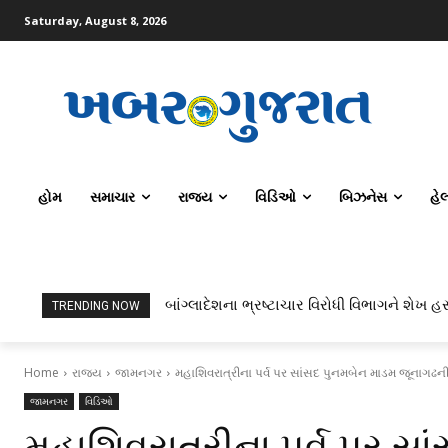
Saturday, August 8, 2026
હોમ
સમાચાર
રાજ્ય
વિડિઓ
બિઝનેસ
હે
બાંગ્લાદેશના ભ્રષ્ટાચાર વિરોધી વિભાગને શેખ હસ
ટોપર્સ કોમ્પ્યુટર સાયન્સ અને AI કરતાં સિ
TRENDING NOW
Home
રાજ્ય
જામનગર
મહાશિવરાત્રીના પર્વ પર સાંસદ પુનમબેન માડમ જૂનાગઢની
જામનગર
વિડિઓ
મહાશિવરાત્રીના પર્વ પર સ