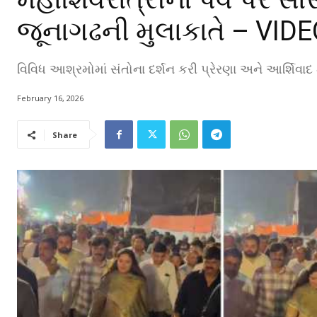
જૂનાગઢની મુલાકાતે – VID
વિવિધ આશ્રમોમાં સંતોના દર્શન કરી પ્રેરણા અને આર્શિવાદ 
February 16, 2026
Share