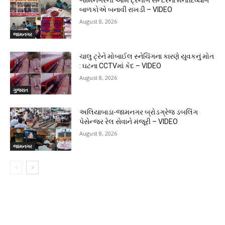
જામનગરની ઓમ ટ્રેનીંગ સેન્ટરના મનોદિવ્યાંગ
બાળકોએ બનાવી રાખડી – VIDEO
August 8, 2026
જામનગર
ચાલુ ટ્રેને મોબાઈલ સ્નેચિંગના કારણે યુવકનું મોત
: ઘટના CCTVમાં કેદ – VIDEO
August 8, 2026
ગુજરાત
અલિયાબાડા-જામનગર બ્રોડગ્રેજ ડબલિંગ
પેસેન્જર રેલ સેવાને મંજૂરી – VIDEO
August 8, 2026
જામનગર