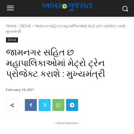
Home
વિડિઓ
જામનગર સહિત છ મહાપાલિકાઓમાં મેટ્રો ટ્રેન પ્રોજેક્ટ કરાશે :
મુખ્યમંત્રી
વિડિઓ
જામનગર સહિત છ
મહાપાલિકાઓમાં મેટ્રો ટ્રેન
પ્રોજેક્ટ કરાશે : મુખ્યમંત્રી
February 14, 2021
- Advertisement -