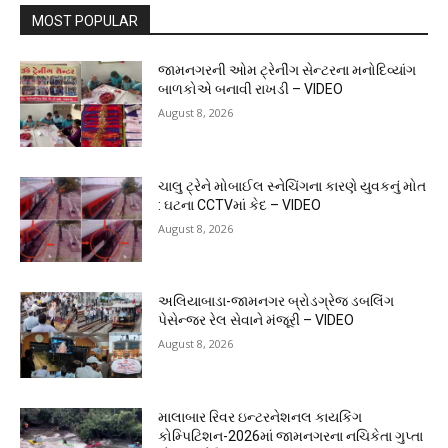
MOST POPULAR
જામનગરની ઓમ ટ્રેનીંગ સેન્ટરના મનોદિવ્યાંગ
બાળકોએ બનાવી રાખડી – VIDEO
August 8, 2026
ચાલુ ટ્રેને મોબાઈલ સ્નેચિંગના કારણે યુવકનું મોત
: ઘટના CCTVમાં કેદ – VIDEO
August 8, 2026
અલિયાબાડા-જામનગર બ્રોડગ્રેજ ડબલિંગ
પેસેન્જર રેલ સેવાને મંજૂરી – VIDEO
August 8, 2026
માલાબાર રિવર ઇન્ટરનેશનલ કાયકિંગ
કોમ્પિટિશન-2026માં જામનગરના નચિકેતા ગુપ્તા