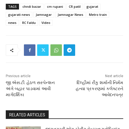
TAGS
chndi bazar
cm rupani
CR patil
gujarat
gujarati news
Jamnagar
Jamnagar News
Metro train
news
RC Faldu
Video
Previous article
Next article
જી.એસ.ટી. હેઠળ સસ્પેન્શન
દિલ્હીમાં રીંકુ શર્માની નિર્મમ
અંગે બહાર પાડવામાં આવી
હત્યા પ્રકરણમાં કલેક્ટરને
માર્ગદર્શિકા
આવેદનપત્ર
RELATED ARTICLES