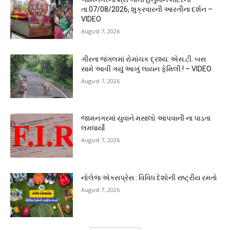
તા.07/08/2026, શુક્રવારની આરતીના દર્શન –
VIDEO
August 7, 2026
ગીરના જંગલમાં રોમાંચક દ્રશ્ય: એસ.ટી. બસ
સામે આવી ગયું આખું લાયન ફેમિલી ! – VIDEO
August 7, 2026
જામનગરમાં યુવાને મસાલો આપવાની ના પાડતા
લમધાર્યો
August 7, 2026
નોલેજ એક્સપ્રેસ : વિવિધ દેશોની રાષ્ટ્રીય રમતો
August 7, 2026