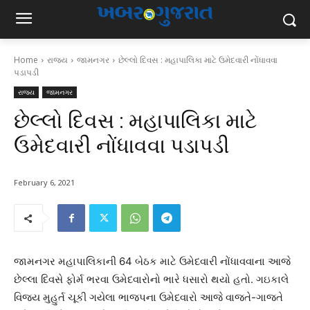
Home
રાજ્ય
જામનગર
છેલ્લો દિવસ : મહાપાલિકા માટે ઉમેદવારી નોંધાવવા
પડાપડી
રાજ્ય
જામનગર
છેલ્લો દિવસ : મહાપાલિકા માટે
ઉમેદવારી નોંધાવવા પડાપડી
February 6, 2021
જામનગર મહાપાલિકાની 64 બેઠક માટે ઉમેદવારી નોંધાવવાના આજે
છેલ્લા દિવસે ફોર્મ ભરવા ઉમેદવારોનો ભારે ધસારો થયો હતો. ગઇકાલે
વિજય મુહુર્ત ચૂકી ગયેલા ભાજપના ઉમેદવારો આજે વાજતે-ગાજતે