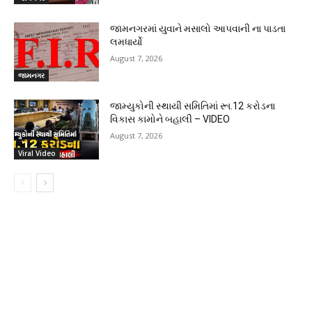
જામનગરમાં યુવાને મસાલો આપવાની ના પાડતા
લમધાર્યો
August 7, 2026
જામનગર
જામ્યુકોની સ્થાયી સમિતિમાં રૂા.12 કરોડના
વિકાસ કામોને બહાલી – VIDEO
August 7, 2026
Viral Video