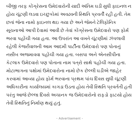
બીજી તરફ કોંગ્રેસના ઉમેદવારોની યાદી અંતિમ ઘડી સુધી ફાઇનલ ન
હોય ચૂંટણી લડવા ઇચ્છુકોમાં અવઢવની સ્થિતિ પ્રવર્તી રહી હતી. તેમ
છતાં જેના નામો ફાઇનલ થઇ ગયા છે અને જેમને ટેલિફોનિક
સૂચનાઓ આપી દેવામાં આવી છે તેવાં કોંગ્રેસના ઉમેદવારો પણ ફોર્મ
ભરવા પહોંચી ગયા હતા. આ ઉપરાંત આ વખતે ચૂંટણીમાં ઝંપલાવી
રહેલી કેજરીવાલની આમ આદમી પાર્ટીના ઉમેદવારો પણ પોતાનું
નસીબ અજમાવવા પહોંચી ગયા હતા. બસપા અને એનસીપીના
કેટલાક ઉમેદવારો પણ પોતાના નામ પત્રો સાથે પહોંચી ગયા હતા.
મોટાભાગના પક્ષોમાં ઉમેદવારોના નામો છેક છેલ્લી ઘડીએ જાહેર
કરવામાં આવ્યા હોય ફોર્મ ભરવાના પ્રથમ પાંચ દિવસ સુધી ચૂંટણી
અધિકારીના કાર્યાલયમાં કાગડા ઉડતા હોય તેવી સ્થિતિ પ્રવર્તતી હતી
પરંતુ આજે છેલ્લા દિવસે અચાનક જ ઉમેદવારોનો રાફડો ફાટયો હોય
તેવી સ્થિતિનું નિર્માણ થયું હતું.
- Advertisement -