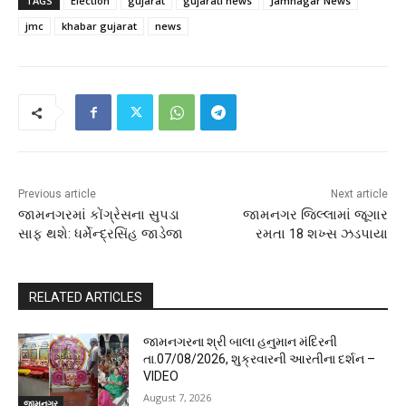
TAGS
Election
gujarat
gujarati news
Jamnagar News
jmc
khabar gujarat
news
Previous article
Next article
જામનગરમાં કોંગ્રેસના સુપડા
જામનગર જિલ્લામાં જૂગાર
સાફ થશે: ધર્મેન્દ્રસિંહ જાડેજા
રમતા 18 શખ્સ ઝડપાયા
RELATED ARTICLES
જામનગરના શ્રી બાલા હનુમાન મંદિરની
તા.07/08/2026, શુક્રવારની આરતીના દર્શન –
VIDEO
August 7, 2026
જામનગર