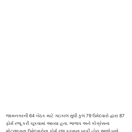
જામનગરની 64 બેઠક માટે ગઇકાલ સુધી કુલ 79 ઉમેદવારો દ્વારા 87
ફોર્મ રજૂ કરી ચૂકવામાં આવ્યા હતા. ભાજપ અને કોંગ્રેસના
મોટાભાગના ઉમેદવારોના ફોર્મ રજૂ કરવાના બાકી હોય આજે બન્ને