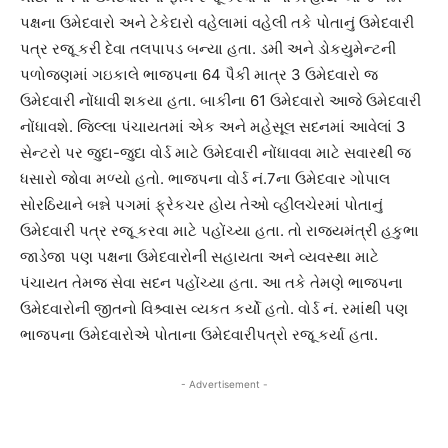
પક્ષના ઉમેદવારો અને ટેકેદારો વહેલામાં વહેલી તકે પોતાનું ઉમેદવારી
પત્ર રજૂ કરી દેવા તલપાપડ બન્યા હતા. ડમી અને ડોકયુમેન્ટની
પળોજણમાં ગઇકાલે ભાજપના 64 પૈકી માત્ર 3 ઉમેદવારો જ
ઉમેદવારી નોંધાવી શકયા હતા. બાકીના 61 ઉમેદવારો આજે ઉમેદવારી
નોંધાવશે. જિલ્લા પંચાયતમાં એક અને મહેસૂલ સદનમાં આવેલાં 3
સેન્ટરો પર જુદા-જુદા વોર્ડ માટે ઉમેદવારી નોંધાવવા માટે સવારથી જ
ધસારો જોવા મળ્યો હતો. ભાજપના વોર્ડ નં.7ના ઉમેદવાર ગોપાલ
સોરઠિયાને બન્ને પગમાં ફ્રેકચર હોય તેઓ વ્હીલચેરમાં પોતાનું
ઉમેદવારી પત્ર રજૂ કરવા માટે પહોંચ્યા હતા. તો રાજયમંત્રી હકુભા
જાડેજા પણ પક્ષના ઉમેદવારોની સહાયતા અને વ્યવસ્થા માટે
પંચાયત તેમજ સેવા સદન પહોંચ્યા હતા. આ તકે તેમણે ભાજપના
ઉમેદવારોની જીતનો વિશ્ર્વાસ વ્યકત કર્યો હતો. વોર્ડ નં. રમાંથી પણ
ભાજપના ઉમેદવારોએ પોતાના ઉમેદવારીપત્રો રજૂ કર્યા હતા.
- Advertisement -