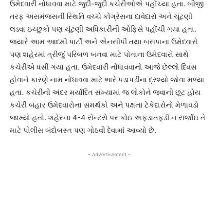
ઉમેદવારી નોંધાવવા માટે જુદી-જુદી કચેરીઓએ પહોંચ્યા હતા. બીજી
તરફ અસમંજસની સ્થિતિ વચ્ચે કોંગ્રેસના દાવેદારો અને ચૂંટણી
લડવા ઇચ્છુકો પણ ચૂંટણી અધિકારીની ઓફિસે પહોંચી ગયા હતા.
જયારે આમ આદમી પાર્ટી અને એનસીપી તથા બસપાના ઉમેદવારો
પણ શહેરમાં ત્રીજું પરિબળ બનવા માટે પોતાના ઉમેદવારો સાથે
કચેરીએ ધસી ગયા હતા. ઉમેદવારી નોંધાવવાનો આજે છેલ્લો દિવસ
હોવાને કારણે નામ નોંધાવવા માટે ભારે પડાપડીના દ્રશ્યો જોવા મળ્યા
હતા. કચેરીની અંદર મર્યાદિત સંખ્યામાં જ લોકોને જવાની છૂટ હોય
કચેરી બહાર ઉમેદવારોના સમર્થકો અને પક્ષના ટેકેદારોનો મેળાવડો
જામ્યો હતો. શહેરના 4-4 સેન્ટરો પર કોઇ અફડાતફડી ન સર્જાઇ તે
માટે પોલીસ બંદોબસ્ત પણ ગોઠવી દેવામાં આવ્યો છે.
- Advertisement -