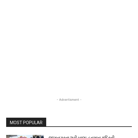
- Advertisment -
MOST POPULAR
જામનગરના શ્રી બાલા હનુમાન મંદિરની