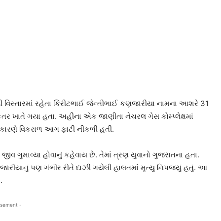
 વિસ્તારમાં રહેતા કિરીટભાઈ જેન્તીભાઈ કણજારીયા નામના આશરે 31
 કતર ખાતે ગયા હતા. અહીંના એક જાણીતા નેચરલ ગેસ કોમ્પ્લેક્ષમાં
ના કારણે વિકરાળ આગ ફાટી નીકળી હતી.
 ગુમાવ્યા હોવાનું કહેવાય છે. તેમાં ત્રણ યુવાનો ગુજરાતના હતા.
ારીયાનું પણ ગંભીર રીતે દાઝી ગયેલી હાલતમાં મૃત્યુ નિપજ્યું હતું. આ
.
isement -