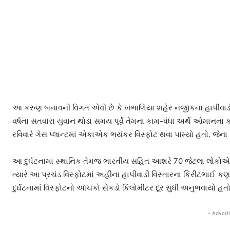
આ કરુણ બનાવની વિગત એવી છે કે ખંભાળિયા શહેર નજીકના હાપીવાડી
વર્ષના સતવારા યુવાન થોડા સમય પૂર્વે તેમના કામ-ધંધા અર્થે ઓમાનના
રવિવારે ગેસ પ્લાન્ટમાં એકાએક ભયંકર વિસ્ફોટ થવા પામ્યો હતો. જે
આ દુર્ઘટનામાં સ્થાનિક તેમજ ભારતીય સહિત આશરે 70 જેટલા લોકોએ જીવ
ત્યારે આ પ્રચંડ વિસ્ફોટમાં અહીંના હાપીવાડી વિસ્તારના કિરીટભાઈ કણજ
દુર્ઘટનામાં વિસ્ફોટનો આંચકો સેંકડો કિલોમીટર દૂર સુધી અનુભવાયો હતો
- Advert