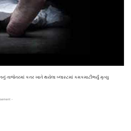
ં તાજેતરમાં કતર ખાતે થયેલા બ્લાસ્ટમાં કમકમાટીભર્યું મૃત્યુ
isement -