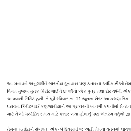
આ બનાવને અનુલક્ષીને ભારતીય દૂતાવાસ પણ કતારના અધિકારીઓ તેમજ મ
વિગત મુજબ મૃતક કિરીટભાઈને છ વર્ષનો એક પુત્ર તથા દોઢ વર્ષની એક
આવવાની ટિકિટ હતી. તે પૂર્વે રવિવાર તા. 21 જૂનના રોજ આ કરુણાંતિકા 
ધરાવતા કિરીટભાઈ કણજારીયાને આ પ્રકારની ખાનગી કંપનીમાં મેન્ટ
માટે તેઓ મર્યાદિત સમય માટે કતાર ગયા હોવાનું પણ અંતરંગ વર્તુળો દ્વા
તેમના મૃતદેહને સંભવત: એક-બે દિવસમાં જ અહીં તેમના વતનમાં લાવ