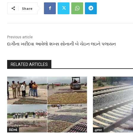
Share
Previous article
દાગીના ખરીદવા આવેલો શખ્સ સોનાની બે ચેઇન લઇને પલાયન
RELATED ARTICLES
વિડિઓ
હાલાર