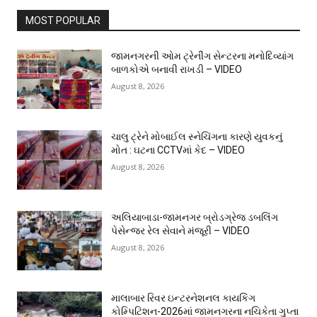
MOST POPULAR
જામનગરની ઓમ ટ્રેનીંગ સેન્ટરના મનોદિવ્યાંગ
બાળકોએ બનાવી રાખડી – VIDEO
August 8, 2026
ચાલુ ટ્રેને મોબાઈલ સ્નેચિંગના કારણે યુવકનું
મોત : ઘટના CCTVમાં કેદ – VIDEO
August 8, 2026
અલિયાબાડા-જામનગર બ્રોડગ્રેજ ડબલિંગ
પેસેન્જર રેલ સેવાને મંજૂરી – VIDEO
August 8, 2026
માલાબાર રિવર ઇન્ટરનેશનલ કાયકિંગ
કોમ્પિટિશન-2026માં જામનગરના નચિકેતા ગુપ્તા