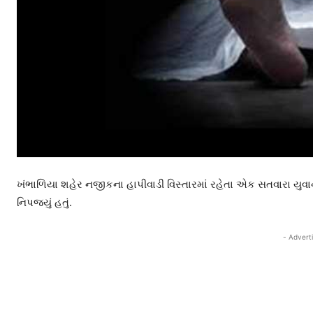
ખંભાળિયા શહેર નજીકના હાપીવાડી વિસ્તારમાં રહેતા એક સતવારા યુવાનનુ
નિપજ્યું હતું.
- Advert