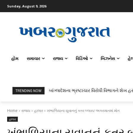
Sunday, August 9, 2026
હોમ
સમાચાર
રાજ્ય
વિડિઓ
બિઝનેસ
હે
બાંગ્લાદેશના ભ્રષ્ટાચાર વિરોધી વિભાગને શેખ હસ
TRENDING NOW
Home
રાજ્ય
હાલાર
ખંભાળિયાના યુવાનનું કતર બ્લાસ્ટ અકસ્માતમાં મોત
હાલાર
ખંભાળિયાના યુવાનનું કતર બ