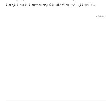
સમગ્ર સતવારા સમાજમાં પણ ઘેરા શોકની લાગણી પ્રસરાવી છે.
- Advert