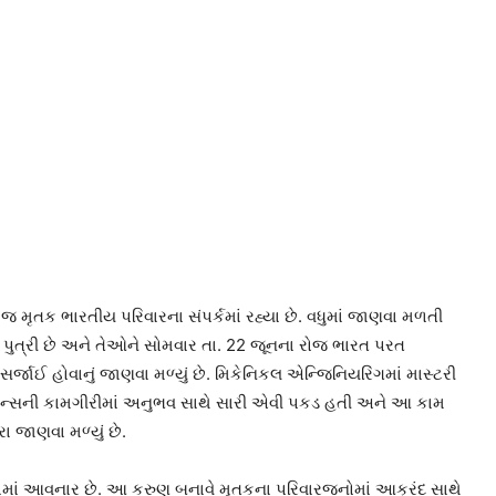
ૃતક ભારતીય પરિવારના સંપર્કમાં રહ્યા છે. વધુમાં જાણવા મળતી
 પુત્રી છે અને તેઓને સોમવાર તા. 22 જૂનના રોજ ભારત પરત
સર્જાઈ હોવાનું જાણવા મળ્યું છે. મિકેનિકલ એન્જિનિયરિંગમાં માસ્ટરી
ેનન્સની કામગીરીમાં અનુભવ સાથે સારી એવી પકડ હતી અને આ કામ
રા જાણવા મળ્યું છે.
વામાં આવનાર છે. આ કરુણ બનાવે મૃતકના પરિવારજનોમાં આક્રંદ સાથે