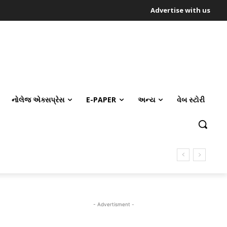
Advertise with us
નોલેજ એક્સપ્રેસ
E-PAPER
અન્ય
વેબ સ્ટોરી
- Advertisment -