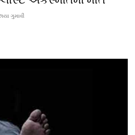
ાયા ગુમાવી