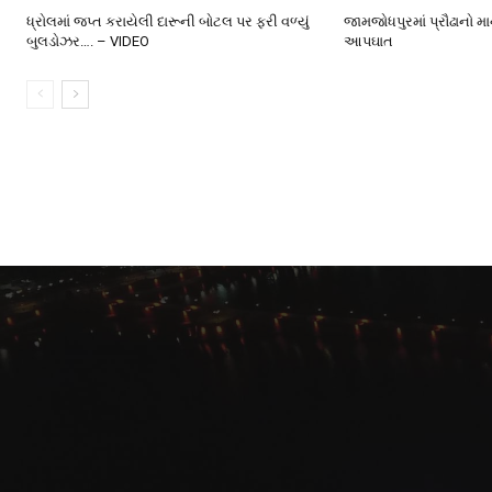
ધ્રોલમાં જપ્ત કરાયેલી દારૂની બોટલ પર ફરી વળ્યું
જામજોધપુરમાં પ્રૌઢાનો મ
બુલડોઝર…. – VIDEO
આપઘાત