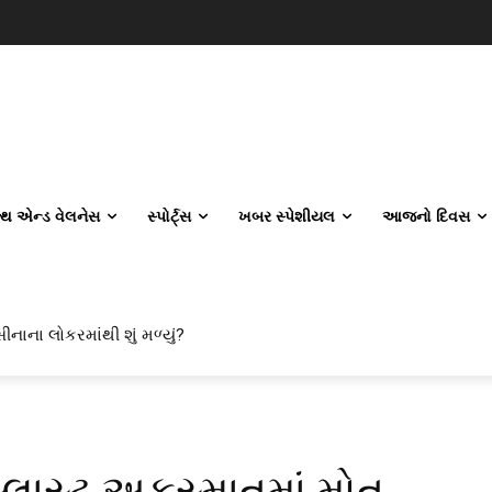
લ્થ એન્ડ વેલનેસ
સ્પોર્ટ્સ
ખબર સ્પેશીયલ
આજનો દિવસ
ીનાના લોકરમાંથી શું મળ્યું?
્લાસ્ટ અકસ્માતમાં મોત