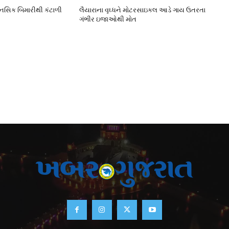
ાનસિક બિમારીથી કંટાળી
લૈયારાના વૃઘ્ધને મોટરસાઇકલ આડે ગાય ઉતરતા
ગંભીર ઇજાઓથી મોત