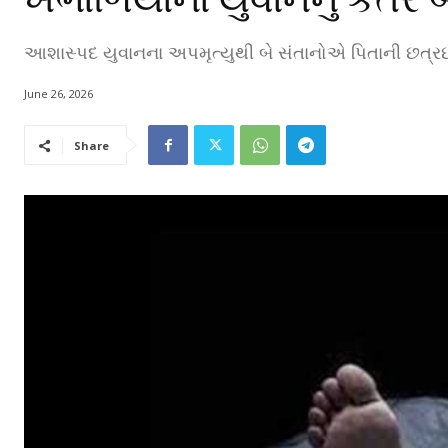
આશાસ્પદ યુવાનના અપમૃત્યુથી બે સંતાનોએ પિતાની છત્રછ
June 26, 2026
Share