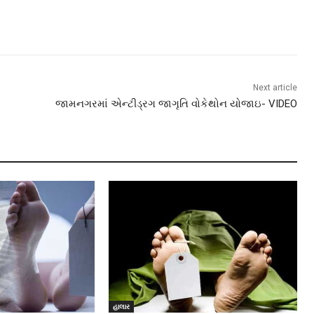
Next article
જામનગરમાં એન્ટીડ્રગ જાગૃતિ વોકેથોન યોજાઇ- VIDEO
હાલાર