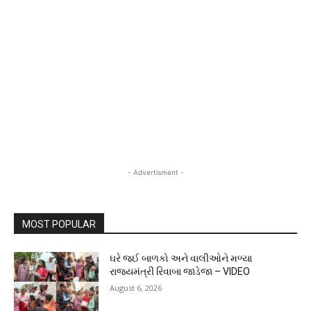
- Advertisment -
MOST POPULAR
ઘરે જઈ બાળકો અને વાલીઓને મળ્યા
રાજ્યમંત્રી રિવાબા જાડેજા – VIDEO
August 6, 2026