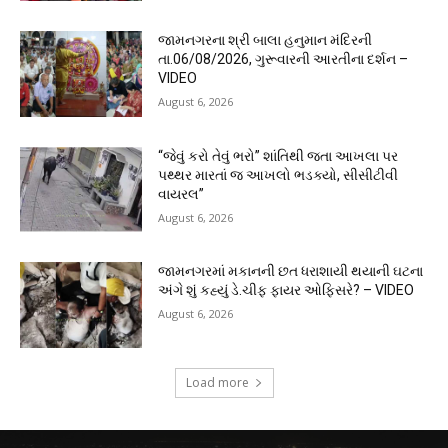
જામનગરના શ્રી બાલા હનુમાન મંદિરની
તા.06/08/2026, ગુરૂવારની આરતીના દર્શન –
VIDEO
August 6, 2026
“જેવું કરો તેવું ભરો” શાંતિથી જતા આખલા પર
પથ્થર મારતાં જ આખલો ભડક્યો, સીસીટીવી
વાયરલ”
August 6, 2026
જામનગરમાં મકાનની છત ધરાશાયી થયાની ઘટના
અંગે શું કહ્યું ડે.ચીફ ફાયર ઓફિસરે? – VIDEO
August 6, 2026
Load more