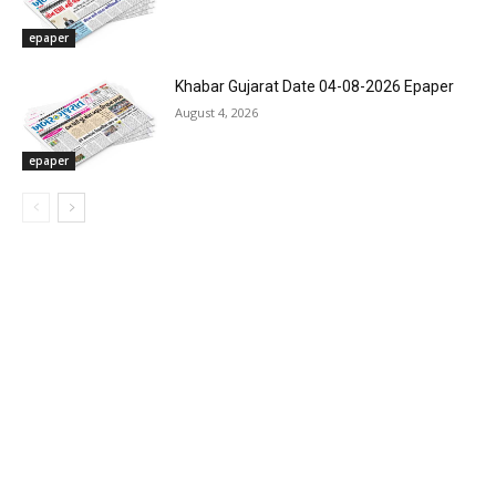
epaper
Khabar Gujarat Date 04-08-2026 Epaper
August 4, 2026
epaper