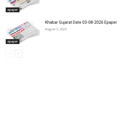
epaper
Khabar Gujarat Date 03-08-2026 Epaper
August 3, 2026
epaper