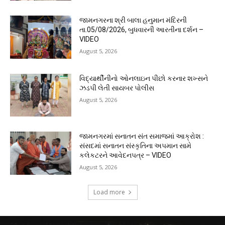
જામનગરના શ્રી બાલા હનુમાન મંદિરની
તા.05/08/2026, બુધવારની આરતીના દર્શન –
VIDEO
August 5, 2026
વિદ્યાર્થીનીનો ઓનલાઇન પીછો કરનાર શખ્સને
ઝડપી લેતી સાયબર પોલીસ
August 5, 2026
જામનગરમાં સનાતન સંત સમાજમાં આક્રોશ :
સંસદમાં સનાતન સંસ્કૃતિના અપમાન સામે
કલેકટરને આવેદનપત્ર – VIDEO
August 5, 2026
Load more