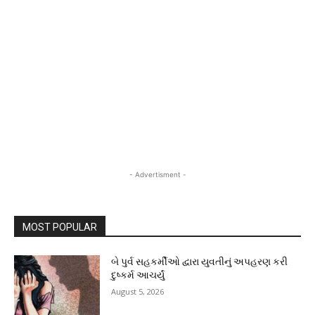
- Advertisment -
MOST POPULAR
બે પુર્વ સહકર્મીઓ દ્વારા યુવતીનું અપહરણ કરી
દુષ્કર્મ આચર્યું
August 5, 2026