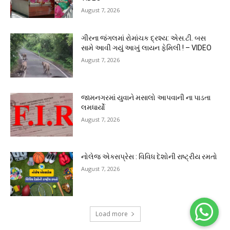
August 7, 2026
ગીરના જંગલમાં રોમાંચક દ્રશ્ય: એસ.ટી. બસ
સામે આવી ગયું આખું લાયન ફેમિલી ! – VIDEO
August 7, 2026
જામનગરમાં યુવાને મસાલો આપવાની ના પાડતા
લમધાર્યો
August 7, 2026
નોલેજ એક્સપ્રેસ : વિવિધ દેશોની રાષ્ટ્રીય રમતો
August 7, 2026
Load more