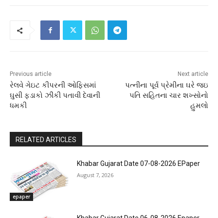
Previous article
Next article
રેલવે ગેઇટ કીપરની ઓફિસમાં
પત્નીના પૂર્વ પ્રેમીના ઘરે જઇ
ઘુસી ફડાકો ઝીંકી પતાવી દેવાની
પતિ સહિતના ચાર શખ્સોનો
ધમકી
હુમલો
RELATED ARTICLES
Khabar Gujarat Date 07-08-2026 EPaper
August 7, 2026
epaper