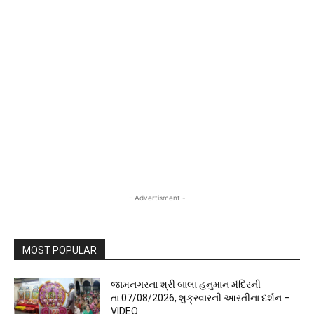
- Advertisment -
MOST POPULAR
જામનગરના શ્રી બાલા હનુમાન મંદિરની
તા.07/08/2026, શુક્રવારની આરતીના દર્શન –
VIDEO