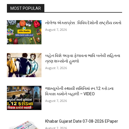
MOST POPULAR
નોલેજ એક્સપ્રેસ : વિવિધ દેશોની રાષ્ટ્રીય રમતો
August 7, 2026
બહેન વિશે અફવા ફેલાવતા ભાવિ બનેવી સહિતના
ત્રણ શખ્સોનો હુમલો
August 7, 2026
જામ્યુકોની સ્થાયી સમિતિમાં રૂા.12 કરોડના
વિકાસ કામોને બહાલી – VIDEO
August 7, 2026
Khabar Gujarat Date 07-08-2026 EPaper
August 7, 2026