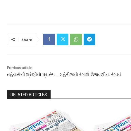
Share
Previous article
તહેવારોની શ્રેણીનો પ્રારંભ…. શહેરીજનો રંગાશે ઉજવણીના રંગમાં
RELATED ARTICLES