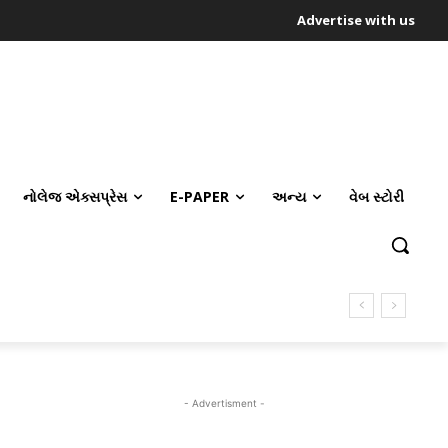
Advertise with us
નોલેજ એક્સપ્રેસ
E-PAPER
અન્ય
વેબ સ્ટોરી
- Advertisment -