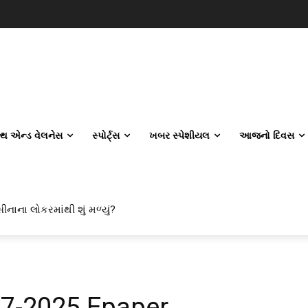
લ્થ એન્ડ વેલનેસ
સ્પોર્ટ્સ
ખબર સ્પેશીયલ
આજનો દિવસ
ીનાના લોકરમાંથી શું મળ્યું?
07-2025 Epaper