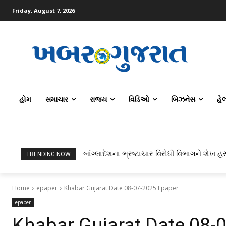
Friday, August 7, 2026
હોમ
સમાચાર
રાજ્ય
વિડિઓ
બિઝનેસ
હે
બાંગ્લાદેશના ભ્રષ્ટાચાર વિરોધી વિભાગને શેખ હસ
TRENDING NOW
Home
epaper
Khabar Gujarat Date 08-07-2025 Epaper
epaper
Khabar Gujarat Date 08-