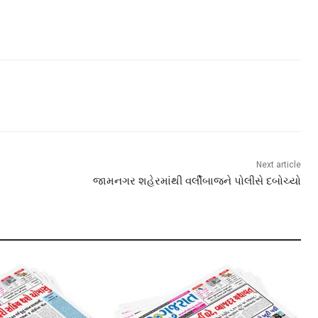
Next article
જામનગર શહેરમાંથી વર્લીબાજને પોલીસે દબોચ્યો