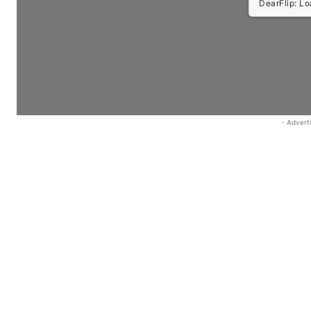
DearFlip: Load
- Advert