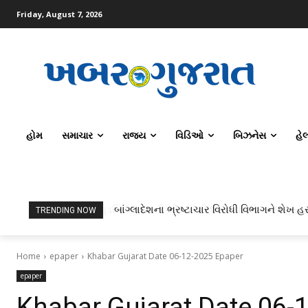
Friday, August 7, 2026
હોમ
સમાચાર
રાજ્ય
વિડિઓ
બિઝનેસ
હે
બાંગ્લાદેશના ભ્રષ્ટાચાર વિરોધી વિભાગને શેખ હસ
TRENDING NOW
Home
epaper
Khabar Gujarat Date 06-12-2025 Epaper
epaper
Khabar Gujarat Date 06-