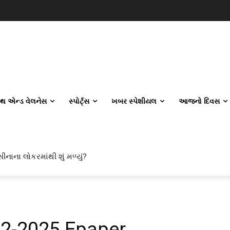
લ્થ એન્ડ વેલનેસ
સ્પોર્ટ્સ
ખબર સ્પેશીયલ
આજનો દિવસ
ીનાના લોકરમાંથી શું મળ્યું?
12-2025 Epaper