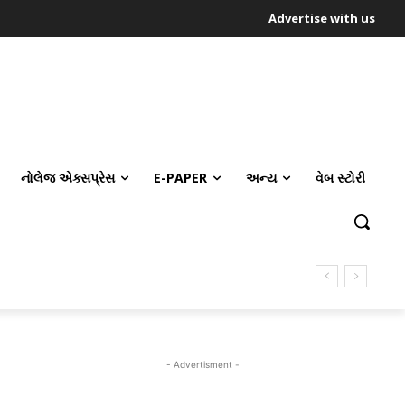
Advertise with us
નોલેજ એક્સપ્રેસ
E-PAPER
અન્ય
વેબ સ્ટોરી
- Advertisment -