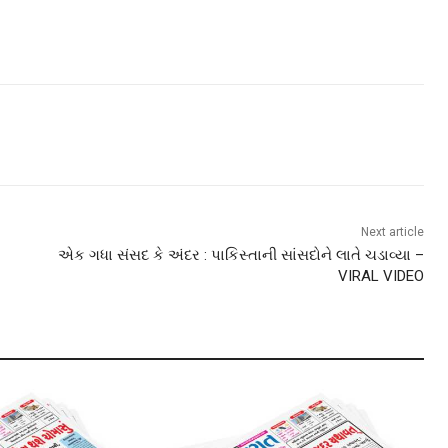
Next article
એક ગધા સંસદ કે અંદર : પાકિસ્તાની સાંસદોને લાતે ચડાવ્યા –
VIRAL VIDEO