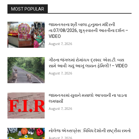
MOST POPULAR
જામનગરના શ્રી બાલા હનુમાન મંદિરની
તા.07/08/2026, શુક્રવારની આરતીના દર્શન –
VIDEO
August 7, 2026
ગીરના જંગલમાં રોમાંચક દ્રશ્ય: એસ.ટી. બસ
સામે આવી ગયું આખું લાયન ફેમિલી ! – VIDEO
August 7, 2026
જામનગરમાં યુવાને મસાલો આપવાની ના પાડતા
લમધાર્યો
August 7, 2026
નોલેજ એક્સપ્રેસ : વિવિધ દેશોની રાષ્ટ્રીય રમતો
August 7, 2026