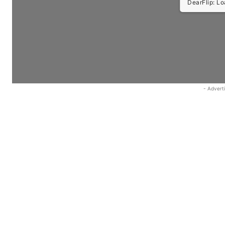
DearFlip: Load
- Advert