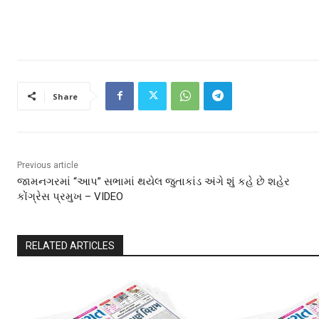
Share
Previous article
જામનગરમાં “આપ” સભામાં થયેલ જુતાકાંડ અંગે શું કહે છે શહેર
કોંગ્રેસ પ્રમુખ – VIDEO
RELATED ARTICLES