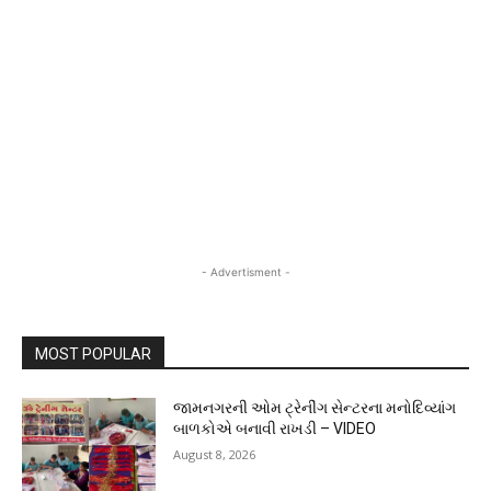
- Advertisment -
MOST POPULAR
જામનગરની ઓમ ટ્રેનીંગ સેન્ટરના મનોદિવ્યાંગ
બાળકોએ બનાવી રાખડી – VIDEO
August 8, 2026