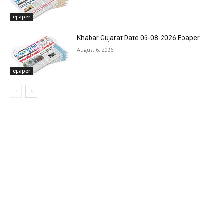
epaper
Khabar Gujarat Date 06-08-2026 Epaper
August 6, 2026
epaper