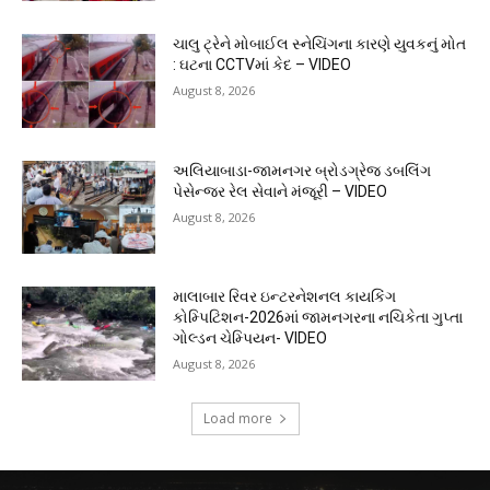
ચાલુ ટ્રેને મોબાઈલ સ્નેચિંગના કારણે યુવકનું મોત
: ઘટના CCTVમાં કેદ – VIDEO
August 8, 2026
અલિયાબાડા-જામનગર બ્રોડગ્રેજ ડબલિંગ
પેસેન્જર રેલ સેવાને મંજૂરી – VIDEO
August 8, 2026
માલાબાર રિવર ઇન્ટરનેશનલ કાયકિંગ
કોમ્પિટિશન-2026માં જામનગરના નચિકેતા ગુપ્તા
ગોલ્ડન ચેમ્પિયન- VIDEO
August 8, 2026
Load more