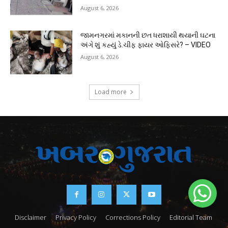
August 6, 2026
જામનગરમાં મકાનની છત ધરાશાયી થયાની ઘટના
અંગે શું કહ્યું ડે.ચીફ ફાયર ઓફિસરે? – VIDEO
August 6, 2026
Load more
Disclaimer
Privacy Policy
Corrections Policy
Editorial Team