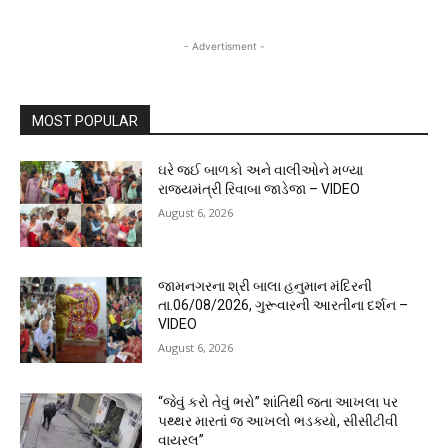
- Advertisment -
MOST POPULAR
ઘરે જઈ બાળકો અને વાલીઓને મળ્યા
રાજ્યમંત્રી રિવાબા જાડેજા – VIDEO
August 6, 2026
જામનગરના શ્રી બાલા હનુમાન મંદિરની
તા.06/08/2026, ગુરૂવારની આરતીના દર્શન –
VIDEO
August 6, 2026
“જેવું કરો તેવું ભરો” શાંતિથી જતા આખલા પર
પથ્થર મારતાં જ આખલો ભડક્યો, સીસીટીવી
વાયરલ”