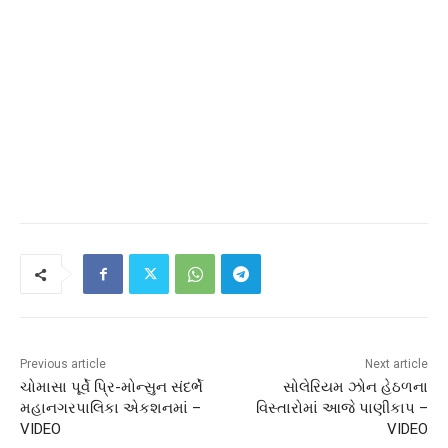
Previous article
Next article
ચોમાસા પૂર્વે પ્રિ-મોન્સુન સંદર્ભે
સોલેરિયમ ઝોન હેઠળના
મહાનગરપાલિકા એકશનમાં –
વિસ્તારોમાં આજે પાણીકાપ –
VIDEO
VIDEO