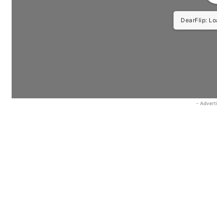
DearFlip: Load
- Advert