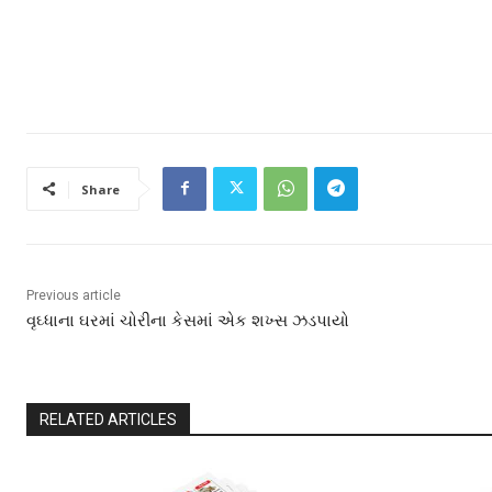
Share
Previous article
વૃઘ્ધાના ઘરમાં ચોરીના કેસમાં એક શખ્સ ઝડપાયો
RELATED ARTICLES