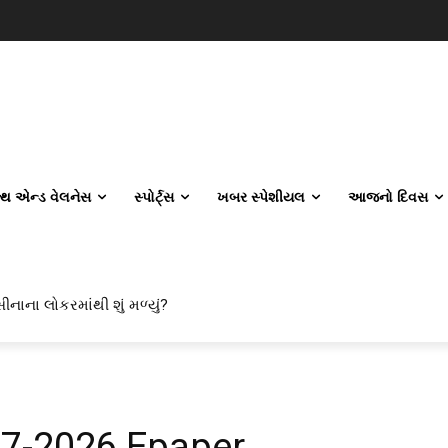
લ્થ એન્ડ વેલનેસ
સ્પોર્ટ્સ
ખબર સ્પેશીયલ
આજનો દિવસ
ીનાના લોકરમાંથી શું મળ્યું?
07-2026 Epaper