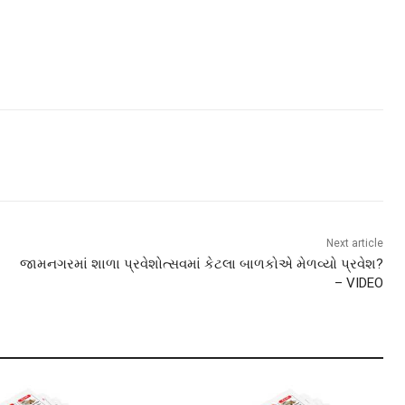
Next article
જામનગરમાં શાળા પ્રવેશોત્સવમાં કેટલા બાળકોએ મેળવ્યો પ્રવેશ?
– VIDEO