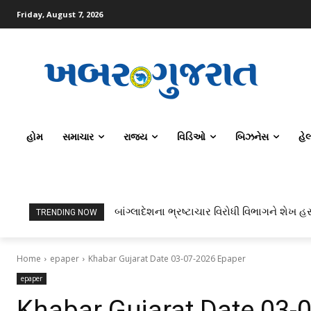
Friday, August 7, 2026
હોમ
સમાચાર
રાજ્ય
વિડિઓ
બિઝનેસ
હે
બાંગ્લાદેશના ભ્રષ્ટાચાર વિરોધી વિભાગને શેખ હસ
TRENDING NOW
Home
epaper
Khabar Gujarat Date 03-07-2026 Epaper
epaper
Khabar Gujarat Date 03-