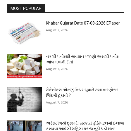
MOST POPULAR
Khabar Gujarat Date 07-08-2026 EPaper
August 7, 2026
નકલી પનીરથી સાવધાન ! જાણો અસલી પનીર
ઓળખવાની રીતો
August 7, 2026
મેકેનીકલ એન્જીનિયર યુવાને ક્યા કારણોસર
જિંદગી ટૂંકાવી ?
August 7, 2026
અરેરાટીભર્યા દ્રશ્યો: સરકારી હોસ્પિટલમાં ઈલાજ
કરાવવા આવેલી મહિલા પર જ તૂટી પડી છત!