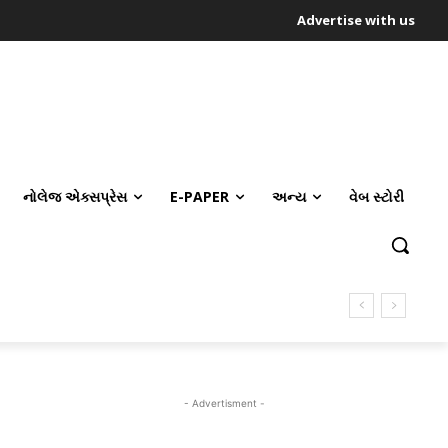
Advertise with us
નોલેજ એક્સપ્રેસ
E-PAPER
અન્ય
વેબ સ્ટોરી
- Advertisment -