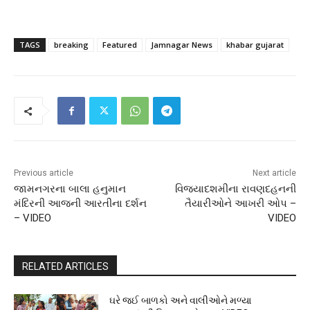
TAGS
breaking
Featured
Jamnagar News
khabar gujarat
Previous article
Next article
જામનગરના બાલા હનુમાન
વિજયાદશમીના રાવણદહનની
મંદિરની આજની આરતીના દર્શન
તૈયારીઓને આખરી ઓપ –
– VIDEO
VIDEO
RELATED ARTICLES
ઘરે જઈ બાળકો અને વાલીઓને મળ્યા