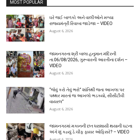
MOST POPULAR
ઘરે જઈ બાળકો અને વાલીઓને મળ્યા
રાજ્યમંત્રી રિવાબા જાડેજા – VIDEO
August 6, 2026
જામનગરના શ્રી બાલા હનુમાન મંદિરની
તા.06/08/2026, ગુરૂવારની આરતીના દર્શન –
VIDEO
August 6, 2026
“જેવું કરો તેવું ભરો” શાંતિથી જતા આખલા પર
પથ્થર મારતાં જ આખલો ભડક્યો, સીસીટીવી
વાયરલ”
August 6, 2026
જામનગરમાં મકાનની છત ધરાશાયી થયાની ઘટના
અંગે શું કહ્યું ડે.ચીફ ફાયર ઓફિસરે? – VIDEO
August 6, 2026