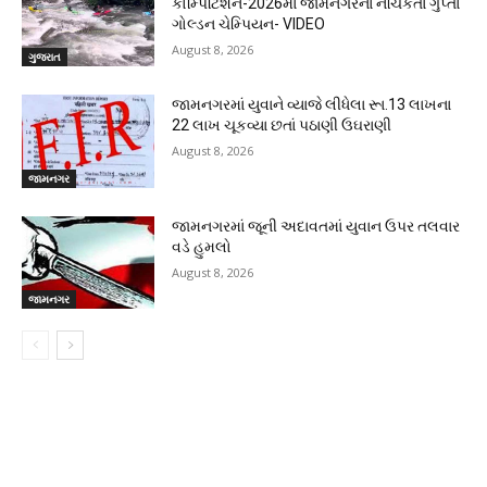
કોમ્પિટિશન-2026માં જામનગરના નચિકેતા ગુપ્તા
ગોલ્ડન ચેમ્પિયન- VIDEO
August 8, 2026
ગુજરાત
જામનગરમાં યુવાને વ્યાજે લીધેલા રૂા.13 લાખના
22 લાખ ચૂકવ્યા છતાં પઠાણી ઉઘરાણી
August 8, 2026
જામનગર
જામનગરમાં જૂની અદાવતમાં યુવાન ઉપર તલવાર
વડે હુમલો
August 8, 2026
જામનગર