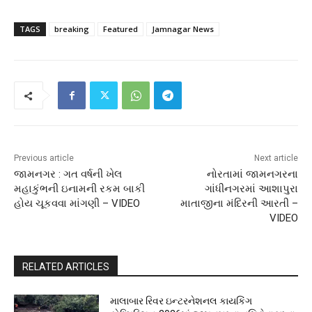
TAGS
breaking
Featured
Jamnagar News
Previous article
Next article
જામનગર : ગત વર્ષની ખેલ
નોરતામાં જામનગરના
મહાકુંભની ઇનામની રકમ બાકી
ગાંધીનગરમાં આશાપુરા
હોય ચૂકવવા માંગણી – VIDEO
માતાજીના મંદિરની આરતી –
VIDEO
RELATED ARTICLES
માલાબાર રિવર ઇન્ટરનેશનલ કાયકિંગ