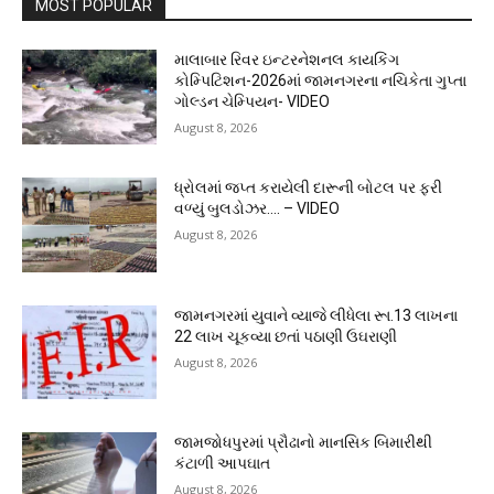
MOST POPULAR
માલાબાર રિવર ઇન્ટરનેશનલ કાયકિંગ
કોમ્પિટિશન-2026માં જામનગરના નચિકેતા ગુપ્તા
ગોલ્ડન ચેમ્પિયન- VIDEO
August 8, 2026
ધ્રોલમાં જપ્ત કરાયેલી દારૂની બોટલ પર ફરી
વળ્યું બુલડોઝર…. – VIDEO
August 8, 2026
જામનગરમાં યુવાને વ્યાજે લીધેલા રૂા.13 લાખના
22 લાખ ચૂકવ્યા છતાં પઠાણી ઉઘરાણી
August 8, 2026
જામજોધપુરમાં પ્રૌઢાનો માનસિક બિમારીથી
કંટાળી આપઘાત
August 8, 2026