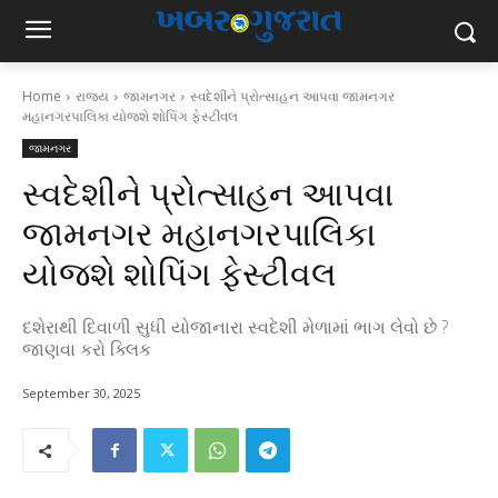
Home
રાજ્ય
જામનગર
સ્વદેશીને પ્રોત્સાહન આપવા જામનગર
મહાનગરપાલિકા યોજશે શોપિંગ ફેસ્ટીવલ
જામનગર
સ્વદેશીને પ્રોત્સાહન આપવા
જામનગર મહાનગરપાલિકા
યોજશે શોપિંગ ફેસ્ટીવલ
દશેરાથી દિવાળી સુધી યોજાનારા સ્વદેશી મેળામાં ભાગ લેવો છે ?
જાણવા કરો ક્લિક
September 30, 2025