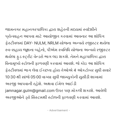
જામનગર મહાનગરપાલિકા દ્વારા શહેરની મધ્યમાં સ્વદેશીને
પ્રોત્સાહન આપવા માટે આયોજીત કરવામાં આવનાર આ શોપિંગ
ફેસ્ટીવલમાં DAY- NULM, NRLM યોજના અન્વયે રજીસ્ટર થયેલા
સ્વ-સહાય જૂથના બહેનો, પીએમ સ્વનિધિ યોજના અન્વયે રજીસ્ટર
થયેલા ફુડ સ્ટ્રીટ વેન્ડરો ભાગ લઇ શકશે. તેમને મહાપાલિકા દ્વારા
વિનામૂલ્યે સ્ટોલની ફાળવણી કરવામાં આવશે. જે કોઇ આ શોપિંગ
ફેસ્ટીવલમાં ભાગ લેવા ઈચ્છતા હોય તેઓએ 4 ઓકટોબર સુધી સવારે
10:30 થી સાંજે 05:00 વાગ્યા સુધી જામ્યુકોની યુસીડી શાખામાં
અરજી આપવાની રહેશે. અથવા ઈમેલ આઈડી
jamnagar.gulm@gmail.com
ઉપર પણ મોકલી શકાશે. આવેલી
અરજીઓને ડ્રો સિસ્ટમથી સ્ટોલની ફાળવણી કરવામાં આવશે.
- Advertisement -