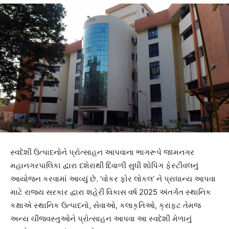
સ્વદેશી ઉત્પાદનોને પ્રોત્સાહન આપવાના ભાગરૂપે જામનગર
મહાનગરપાલિકા દ્વારા દશેરાથી દિવાળી સુધી શોપિંગ ફેસ્ટીવલનું
આયોજન કરવામાં આવ્યું છે. ‘વોકર ફોર લોકલ’ ને પ્રાધાન્ય આપવા
માટે રાજ્ય સરકાર દ્વારા શહેરી વિકાસ વર્ષ 2025 અંતર્ગત સ્થાનિક
કક્ષાએ સ્થાનિક ઉત્પાદનો, સેવાઓ, કલાકૃતિઓ, ક્રાફટ તેમજ
અન્ય ચીજવસ્તુઓને પ્રોત્સાહન આપવા આ સ્વદેશી મેળાનું