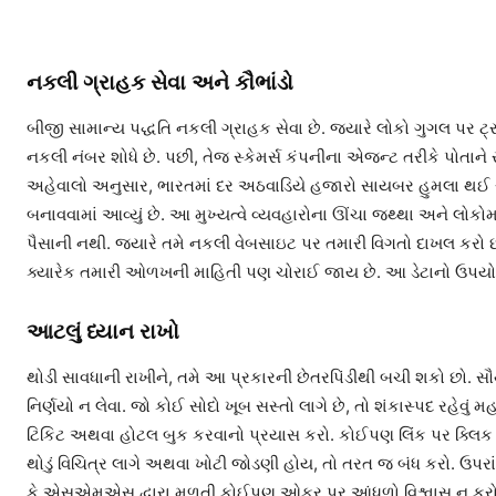
નકલી ગ્રાહક સેવા અને કૌભાંડો
બીજી સામાન્ય પદ્ધતિ નકલી ગ્રાહક સેવા છે. જ્યારે લોકો ગુગલ પર ટ્ર
નકલી નંબર શોધે છે. પછી, તેજ સ્કેમર્સ કંપનીના એજન્ટ તરીકે પોતા
અહેવાલો અનુસાર, ભારતમાં દર અઠવાડિયે હજારો સાયબર હુમલા થઈ રહ્ય
બનાવવામાં આવ્યું છે. આ મુખ્યત્વે વ્યવહારોના ઊંચા જથ્થા અને લોકોમાં
પૈસાની નથી. જ્યારે તમે નકલી વેબસાઇટ પર તમારી વિગતો દાખલ કરો છો,
ક્યારેક તમારી ઓળખની માહિતી પણ ચોરાઈ જાય છે. આ ડેટાનો ઉપયોગ પ
આટલું ધ્યાન રાખો
થોડી સાવધાની રાખીને, તમે આ પ્રકારની છેતરપિંડીથી બચી શકો છો
નિર્ણયો ન લેવા. જો કોઈ સોદો ખૂબ સસ્તો લાગે છે, તો શંકાસ્પદ રહેવું મહ
ટિકિટ અથવા હોટલ બુક કરવાનો પ્રયાસ કરો. કોઈપણ લિંક પર ક્લિક ક
થોડું વિચિત્ર લાગે અથવા ખોટી જોડણી હોય, તો તરત જ બંધ કરો. ઉપરા
કે એસએમએસ દ્વારા મળતી કોઈપણ ઓફર પર આંધળો વિશ્વાસ ન કરો. ખા