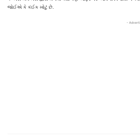
જોઈએ કે કંઈક ખોટું છે.
- Advert