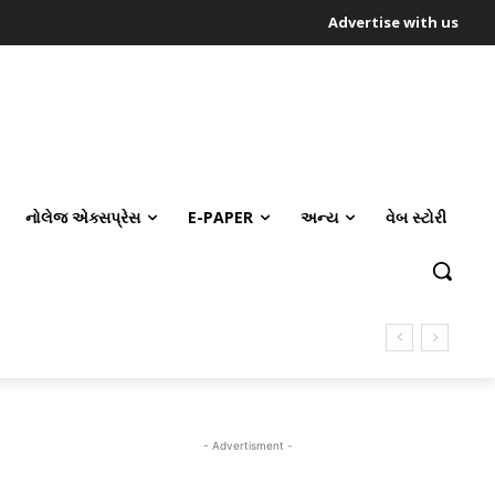
Advertise with us
નોલેજ એક્સપ્રેસ
E-PAPER
અન્ય
વેબ સ્ટોરી
- Advertisment -