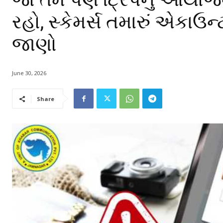
રહો, સ્કેમર્સ તમારું એકાઉન્
જાણો
June 30, 2026
Share