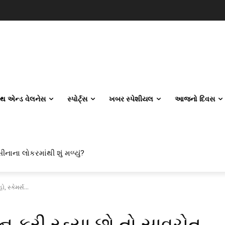
લ્થ એન્ડ વેલનેસ
સ્પોર્ટ્સ
ખબર સ્પેશીયલ
આજનો દિવસ
ીનાના લોકરમાંથી શું મળ્યું?
વિલ એન્જિનિયરિંગ કેમ પસંદ કરી રહ્યા છે? IITનો ટ્રેન્ડ બદલાઈ ગયો છે
 સ્કેમર્સ...
 કરી રહ્યા છો તો સાવચેત