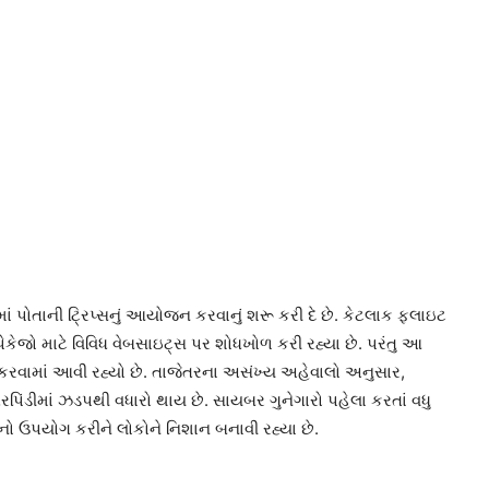
તાની ટ્રિપ્સનું આયોજન કરવાનું શરૂ કરી દે છે. કેટલાક ફ્લાઇટ
પેકેજો માટે વિવિધ વેબસાઇટ્સ પર શોધખોળ કરી રહ્યા છે. પરંતુ આ
કરવામાં આવી રહ્યો છે. તાજેતરના અસંખ્ય અહેવાલો અનુસાર,
ીમાં ઝડપથી વધારો થાય છે. સાયબર ગુનેગારો પહેલા કરતાં વધુ
નો ઉપયોગ કરીને લોકોને નિશાન બનાવી રહ્યા છે.