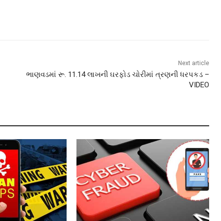
Next article
ભાણવડમાં રૂ. 11.14 લાખની ઘરફોડ ચોરીમાં ત્રણની ધરપકડ –
VIDEO