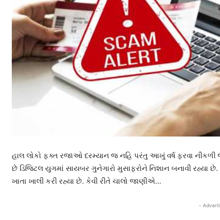
હાલ લોકો ફક્ત રજાઓ દરમ્યાન જ નહિ પરંતુ આખું વર્ષ ફરવા નીકળી જત
છે ડિજિટલ યુગમાં સાયબર ગુનેગારો મુસાફરોને નિશાન બનાવી રહ્યા છે.
ખાતા ખાલી કરી રહ્યા છે. કેવી રીતે ચાલો જાણીએ…
- Advert