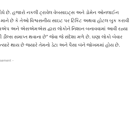
ધે છે. હજારો નકલી ટ્રાવેલ વેબસાઇટ્સ અને ડોમેન ઓનલાઈન
ાઓ માને છે કે તેઓ વિશ્વસનીય સાઇટ પર ટિકિટ અથવા હોટલ બુક કરાવી
 વોટ્સએપ અને એસએમએસ દ્વારા લોકોને નિશાન બનાવવામાં આવી રહ્યા
 ડીલ્સ સમાપ્ત થવાના છે” જેવા જે સંદેશા મળે છે. ઘણા લોકો બેવાર
ત્યારે થાય છે જ્યારે તેમનો ડેટા અને પૈસા બંને જોખમમાં હોય છે.
isement -