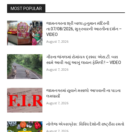
MOST POPULAR
જામનગરના શ્રી બાલા હનુમાન મંદિરની
તા.07/08/2026, શુક્રવારની આરતીના દર્શન –
VIDEO
August 7, 2026
ગીરના જંગલમાં રોમાંચક દ્રશ્ય: એસ.ટી. બસ
સામે આવી ગયું આખું લાયન ફેમિલી ! – VIDEO
August 7, 2026
જામનગરમાં યુવાને મસાલો આપવાની ના પાડતા
લમધાર્યો
August 7, 2026
નોલેજ એક્સપ્રેસ : વિવિધ દેશોની રાષ્ટ્રીય રમતો
August 7, 2026