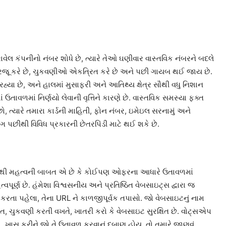
ાવેલ કંપનીનો નંબર શોધે છે, ત્યારે તેઓ ઘણીવાર વાસ્તવિક નંબરને બદલે
ને રજૂ કરે છે, ચુકવણીઓ એકત્રિત કરે છે અને પછી ગાયબ થઈ જાય છે.
ા છે, અને હાલમાં મુસાફરી અને આતિથ્ય ક્ષેત્ર સૌથી વધુ નિશાન
 ઉતાવળમાં નિર્ણયો લેવાની વૃત્તિને કારણે છે. વાસ્તવિક સમસ્યા ફક્ત
 ત્યારે તમારા કાર્ડની માહિતી, ફોન નંબર, ઇમેઇલ સરનામું અને
છીથી વિવિધ પ્રકારની છેતરપિંડી માટે થઈ શકે છે.
. સૌથી મહત્વની બાબત એ છે કે કોઈપણ ઓફરના આધારે ઉતાવળમાં
ત્વપૂર્ણ છે. હંમેશા વિશ્વસનીય અને પ્રતિષ્ઠિત વેબસાઇટ્સ દ્વારા જ
રતા પહેલા, તેના URL ને કાળજીપૂર્વક તપાસો. જો વેબસાઇટનું નામ
ંત, ચુકવણી કરતી વખતે, ખાતરી કરો કે વેબસાઇટ સુરક્ષિત છે. વોટ્સએપ
સ કરીને જો તે ઉતાવળ કરવાનું દબાણ હોય, તો તમારે જાણવું