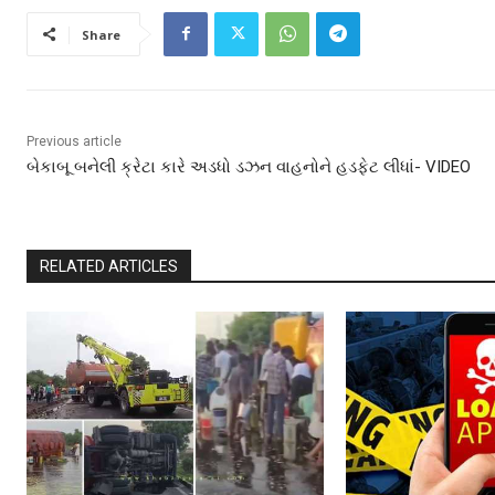
Share
Previous article
બેકાબૂ બનેલી ક્રેટા કારે અડધો ડઝન વાહનોને હડફેટ લીધાં- VIDEO
RELATED ARTICLES