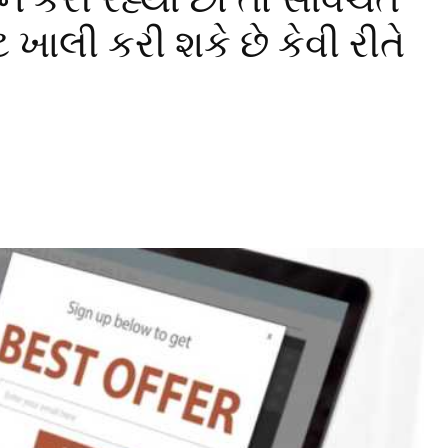
ટ ખાલી કરી શકે છે કેવી રીતે