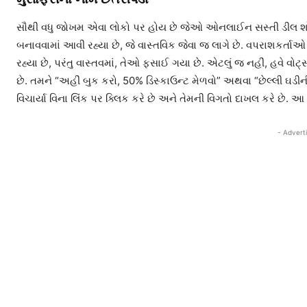
સૌથી વધુ જોખમ એવા લોકો પર હોય છે જેઓ ઓનલાઈન સસ્તી ડીલ શો
બનાવવામાં આવી રહ્યા છે, જે વાસ્તવિક જેવા જ લાગે છે. વપરાશકર્ત
રહ્યા છે, પરંતુ વાસ્તવમાં, તેઓ ફસાઈ ગયા છે. એટલું જ નહીં, હવે
છે. તમને “અહીં બુક કરો, 50% ડિસ્કાઉન્ટ મેળવો” અથવા “છેલ્લી ઘડીની
વિચાર્યા વિના લિંક પર ક્લિક કરે છે અને તેમની વિગતો દાખલ કરે છે. આ 
- Advert