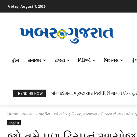
Friday, August 7, 2026
હોમ
સમાચાર
રાજ્ય
વિડિઓ
બિઝનેસ
હે
બાંગ્લાદેશના ભ્રષ્ટાચાર વિરોધી વિભાગને શેખ હસ
ટોપર્સ કોમ્પ્યુટર સાયન્સ અને AI કરતાં સિ
TRENDING NOW
Home
સમાચાર
રાષ્ટ્રીય
જો તમે પણ ટ્રિપનું આયોજન કરી રહ્યા છો તો સાવચેત રહો,
રાષ્ટ્રીય
જો તમે પણ ટ્રિપનું આયોજન