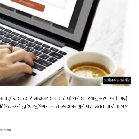
ા હોય છે ત્યારે સાયબર ઠગો માટે લોકોને છેતરવાનું સરળ બની ગયું
 ટિકિટ અને હોટેલ બુકિંગના નામે, સાયબર ગુનેગારો સતત લોકોના બેંક
isement -