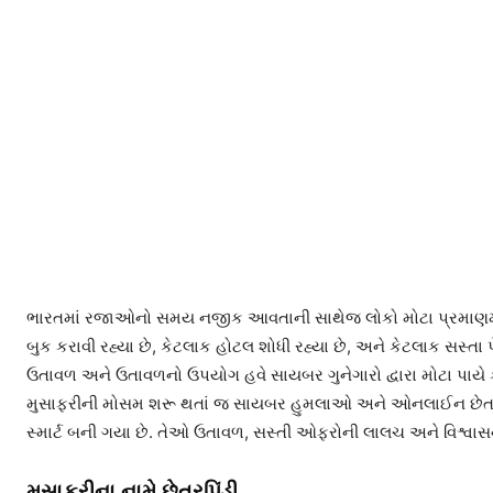
ભારતમાં રજાઓનો સમય નજીક આવતાની સાથેજ લોકો મોટા પ્રમાણમાં પો
બુક કરાવી રહ્યા છે, કેટલાક હોટલ શોધી રહ્યા છે, અને કેટલાક સસ્તા 
ઉતાવળ અને ઉતાવળનો ઉપયોગ હવે સાયબર ગુનેગારો દ્વારા મોટા પાયે 
મુસાફરીની મોસમ શરૂ થતાં જ સાયબર હુમલાઓ અને ઓનલાઈન છેતરપિંડ
સ્માર્ટ બની ગયા છે. તેઓ ઉતાવળ, સસ્તી ઓફરોની લાલચ અને વિશ્વાસ
મુસાફરીના નામે છેતરપિંડી