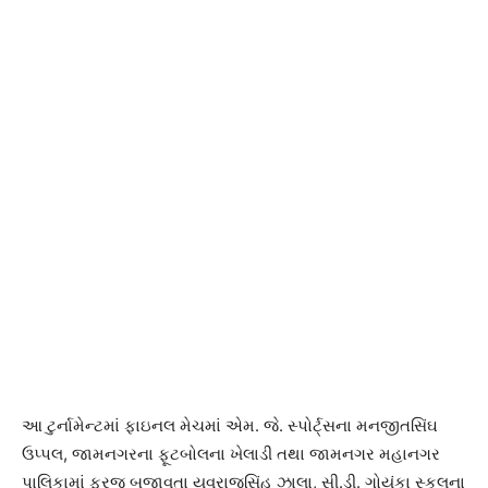
આ ટુર્નામેન્ટમાં ફાઇનલ મેચમાં એમ. જે. સ્પોર્ટ્સના મનજીતસિંઘ
ઉપ્પલ, જામનગરના ફૂટબોલના ખેલાડી તથા જામનગર મહાનગર
પાલિકામાં ફરજ બજાવતા યુવરાજસિંહ ઝાલા, સી.ડી. ગોયંકા સ્કૂલના