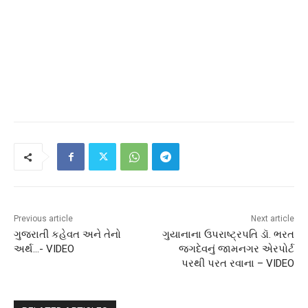
Previous article
Next article
ગુજરાતી કહેવત અને તેનો
ગુયાનાના ઉપરાષ્ટ્રપતિ ડૉ. ભરત
અર્થ…- VIDEO
જગદેવનું જામનગર એરપોર્ટ
પરથી પરત રવાના – VIDEO