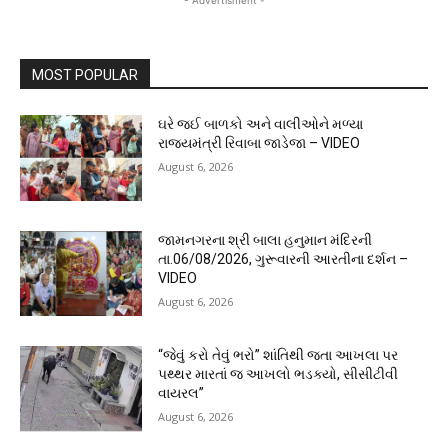
MOST POPULAR
ઘરે જઈ બાળકો અને વાલીઓને મળ્યા
રાજ્યમંત્રી રિવાબા જાડેજા – VIDEO
August 6, 2026
જામનગરના શ્રી બાલા હનુમાન મંદિરની
તા.06/08/2026, ગુરૂવારની આરતીના દર્શન –
VIDEO
August 6, 2026
“જેવું કરો તેવું ભરો” શાંતિથી જતા આખલા પર
પથ્થર મારતાં જ આખલો ભડક્યો, સીસીટીવી
વાયરલ”
August 6, 2026