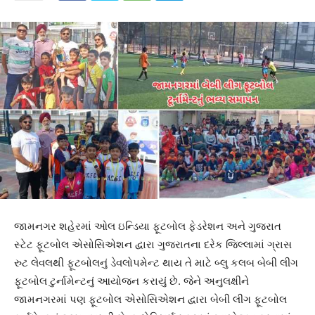
જામનગર શહેરમાં ઓલ ઇન્ડિયા ફૂટબોલ ફેડરેશન અને ગુજરાત
સ્ટેટ ફૂટબોલ એસોસિએશન દ્વારા ગુજરાતના દરેક જિલ્લામાં ગ્રાસ
રુટ લેવલથી ફૂટબોલનું ડેવલોપમેન્ટ થાય તે માટે બ્લુ કલબ બેબી લીગ
ફૂટબોલ ટુર્નામેન્ટનું આયોજન કરાયું છે. જેને અનુલક્ષીને
જામનગરમાં પણ ફૂટબોલ એસોસિએશન દ્વારા બેબી લીગ ફૂટબોલ