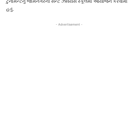
ટુર્નામેન્ટનું જામનગરની સેન્ટ ઝેવિયર્સ સ્કૂલમાં આયોજન કરવામાં
હતું.
- Advertisement -