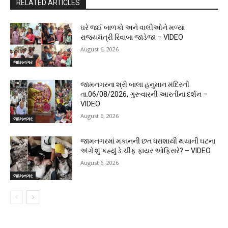
RELATED ARTICLES
ઘરે જઈ બાળકો અને વાલીઓને મળ્યા
રાજ્યમંત્રી રિવાબા જાડેજા – VIDEO
August 6, 2026
જામનગર
જામનગરના શ્રી બાલા હનુમાન મંદિરની
તા.06/08/2026, ગુરૂવારની આરતીના દર્શન –
VIDEO
August 6, 2026
જામનગર
જામનગરમાં મકાનની છત ધરાશાયી થયાની ઘટના
અંગે શું કહ્યું ડે.ચીફ ફાયર ઓફિસરે? – VIDEO
August 6, 2026
જામનગર