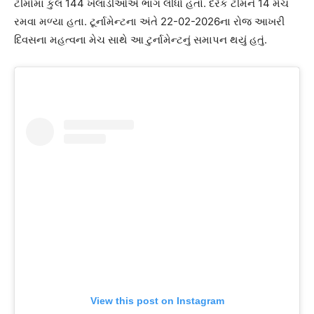
ટીમોમાં કુલ 144 ખેલાડીઓએ ભાગ લીધો હતો. દરેક ટીમને 14 મેચ
રમવા મળ્યા હતા. ટૂર્નામેન્ટના અંતે 22-02-2026ના રોજ આખરી
દિવસના મહત્વના મેચ સાથે આ ટુર્નામેન્ટનું સમાપન થયું હતું.
View this post on Instagram