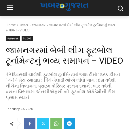
Home
રાજ્ય
જામનગર
જામનગરમાં બેબી લીગ ફૂટબોલ ટૂર્નામેન્ટનું ભવ્ય
સમાપન - VIDEO
જામનગર
વિડિઓ
જામનગરમાં બેબી લીગ ફૂટબોલ
ટૂર્નામેન્ટનું ભવ્ય સમાપન – VIDEO
49 દિવસથી ચાલેલી ફૂટબોલ ટૂર્નામેન્ટમાં આઠ ટીમો : દરેક ટીમને
14-14 મેચ રમાડાઇ : 144 ખેલાડીઓએ લીધો ભાગ : દસ વર્ષથી
નીચેના વિભાગમાં પ્રાઇમ વોરિયર પ્રથમ સ્થાને : બાર વર્ષની
વયના વિભાગમાં એનસીએફસી બી. ફૂટબોલ એકેડેમીની ટીમ
પ્રથમ સ્થાને
February 23, 2026