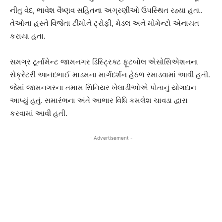
નીતુ વેદ, ભાવેશ વૈષ્ણવ સહિતના અગ્રણીઓ ઉપસ્થિત રહ્યા હતા.
તેઓના હસ્તે વિજેતા ટીમોને ટ્રોફી, મેડલ અને મોમેન્ટો એનાયત
કરાયા હતા.
સમગ્ર ટૂર્નામેન્ટ જામનગર ડિસ્ટ્રિક્ટ ફૂટબોલ એસોસિએશનના
સેક્રેટરી આનંદભાઈ માડમના માર્ગદર્શન હેઠળ રમાડવામાં આવી હતી.
જેમાં જામનગરના તમામ સિનિયર ખેલાડીઓએ પોતાનું યોગદાન
આપ્યું હતું. સમારંભના અંતે આભાર વિધિ કમલેશ ચાવડા દ્વારા
કરવામાં આવી હતી.
- Advertisement -