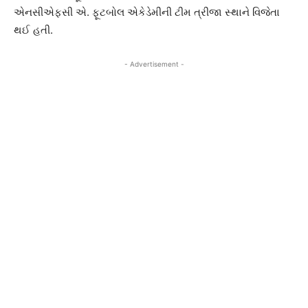
એનસીએફસી એ. ફૂટબોલ એકેડેમીની ટીમ ત્રીજા સ્થાને વિજેતા
થઈ હતી.
- Advertisement -