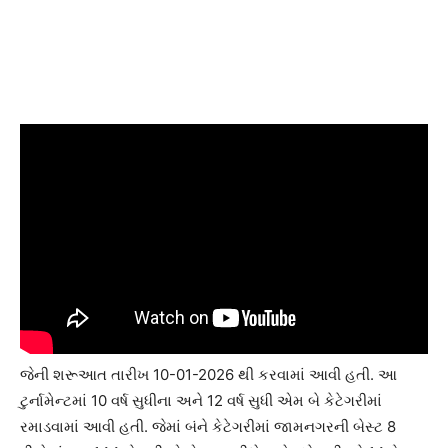
જેની શરૂઆત તારીખ 10-01-2026 થી કરવામાં આવી હતી. આ
ટુર્નામેન્ટમાં 10 વર્ષ સુધીના અને 12 વર્ષ સુધી એમ બે કેટેગરીમાં
રમાડવામાં આવી હતી. જેમાં બંને કેટેગરીમાં જામનગરની બેસ્ટ 8