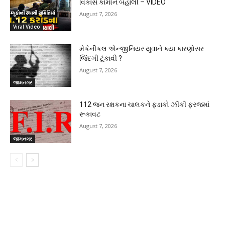
વિકાસ કામોને બહાલી – VIDEO
August 7, 2026
Viral Video
મેકેનીકલ એન્જીનિયર યુવાને ક્યા કારણોસર
જિંદગી ટૂંકાવી ?
August 7, 2026
જામનગર
112 જન રક્ષકના ચાલકને ફડાકો ઝીંકી ફરજમાં
રૂકાવટ
August 7, 2026
જામનગર