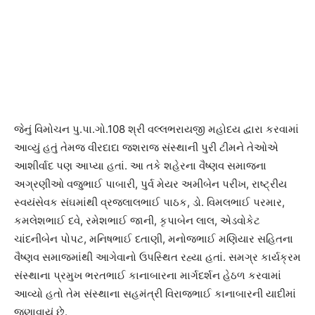
જેનું વિમોચન પુ.પા.ગો.108 શ્રી વલ્લભરાયજી મહોદય દ્વારા કરવામાં
આવ્યું હતું તેમજ વીરદાદા જશરાજ સંસ્થાની પુરી ટીમને તેઓએ
આશીર્વાદ પણ આપ્યા હતાં. આ તકે શહેરના વૈષ્ણવ સમાજના
અગ્રણીઓ વજુભાઈ પાબારી, પુર્વ મેયર અમીબેન પરીખ, રાષ્ટ્રીય
સ્વયંસેવક સંઘમાંથી વ્રજલાલભાઈ પાઠક, ડો. વિમલભાઈ પરમાર,
કમલેશભાઈ દવે, રમેશભાઈ જાની, કૃપાબેન લાલ, એડવોકેટ
ચાંદનીબેન પોપટ, મનિષભાઈ દતાણી, મનોજભાઈ મણિયાર સહિતના
વૈષ્ણવ સમાજમાંથી આગેવાનો ઉપસ્થિત રહ્યા હતાં. સમગ્ર કાર્યક્રમ
સંસ્થાના પ્રમુખ ભરતભાઈ કાનાબારના માર્ગદર્શન હેઠળ કરવામાં
આવ્યો હતો તેમ સંસ્થાના સહમંત્રી વિરાજભાઈ કાનાબારની યાદીમાં
જણાવાયું છે.