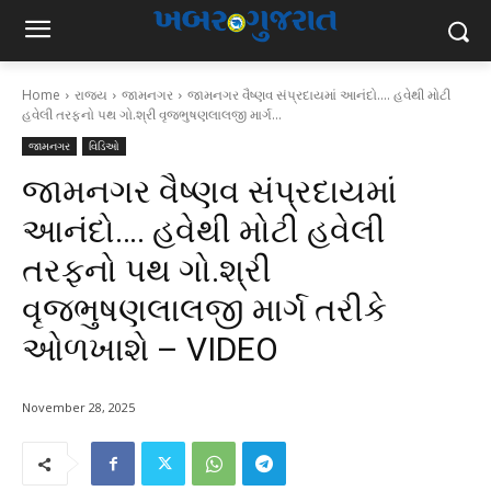
Home
રાજ્ય
જામનગર
જામનગર વૈષ્ણવ સંપ્રદાયમાં આનંદો.... હવેથી મોટી
હવેલી તરફનો પથ ગો.શ્રી વૃજભુષણલાલજી માર્ગ...
જામનગર
વિડિઓ
જામનગર વૈષ્ણવ સંપ્રદાયમાં
આનંદો…. હવેથી મોટી હવેલી
તરફનો પથ ગો.શ્રી
વૃજભુષણલાલજી માર્ગ તરીકે
ઓળખાશે – VIDEO
November 28, 2025