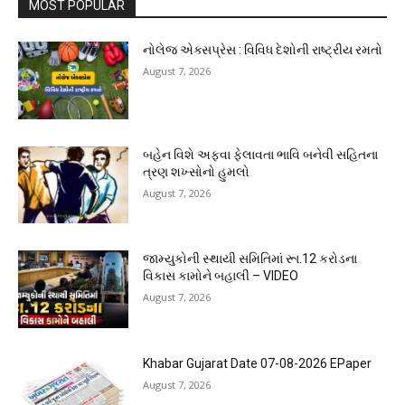
MOST POPULAR
નોલેજ એક્સપ્રેસ : વિવિધ દેશોની રાષ્ટ્રીય રમતો
August 7, 2026
બહેન વિશે અફવા ફેલાવતા ભાવિ બનેવી સહિતના
ત્રણ શખ્સોનો હુમલો
August 7, 2026
જામ્યુકોની સ્થાયી સમિતિમાં રૂા.12 કરોડના
વિકાસ કામોને બહાલી – VIDEO
August 7, 2026
Khabar Gujarat Date 07-08-2026 EPaper
August 7, 2026