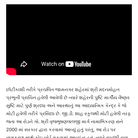
છોટીકાશી તરીકે પ્રચલિત જામનગર શહેરમાં શ્રી મદનમોહન
પ્રભુની પ્રાચિન હવેલી આવેલી છે ત્યારે શહેરની પુષ્ટિ માર્ગીય વૈષ્ણવ
સુષ્ટિ માટે પુર્ણ શ્રધ્ધા અને આસ્થાનું આ આધ્યાત્મિક કેન્દ્ર કે જે
મોટી હવેલી તરીકે પ્રસિધ્ધ છે. જી.ડી. શાહ સ્કુલથી મોટી હવેલી તરફ
જતા આ રોડને ગો. શ્રી વૃજભુષણલાલજી માર્ગ નામાભિકરણ સને
2000 માં સરકાર દ્વારા કરવામાં આવ્યું હતું પરંતુ, આ રોડ પર
નામકરણ સાથે કોઇ બોર્ડ મૂકવામાં આવ્યું ન હતું. ત્યારે રઘુવંશી યુવા