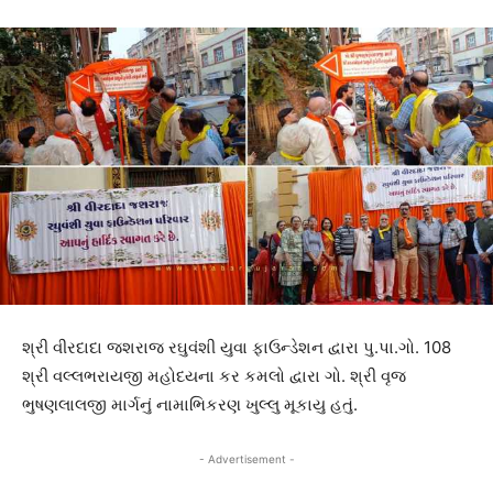
શ્રી વીરદાદા જશરાજ રઘુવંશી યુવા ફાઉન્ડેશન દ્વારા પુ.પા.ગો. 108
શ્રી વલ્લભરાયજી મહોદયના કર કમલો દ્વારા ગો. શ્રી વૃજ
ભુષણલાલજી માર્ગનું નામાભિકરણ ખુલ્લુ મૂકાયુ હતું.
- Advertisement -