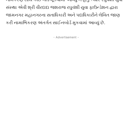
સંસ્થા એવી શ્રી વીરદાદા જશરાજ રઘુવંશી યુવા ફાઉન્ડેશન દ્વારા
જામનગર મહાનગરના સતાધિકારી અને પદાધિકારીને લેખિત જાણ
કરી નામાભિકરણ અંતર્ગત સાઈનબોર્ડ મુકવામાં આવ્યું છે.
- Advertisement -