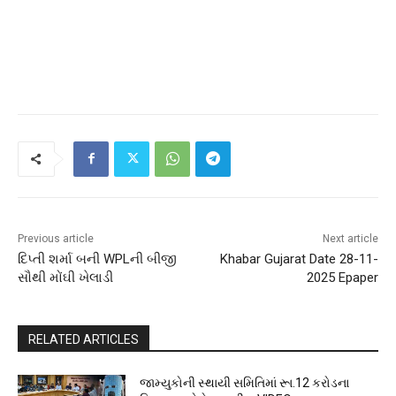
Previous article
Next article
દિપ્તી શર્મા બની WPLની બીજી
Khabar Gujarat Date 28-11-
સૌથી મોંઘી ખેલાડી
2025 Epaper
RELATED ARTICLES
જામ્યુકોની સ્થાયી સમિતિમાં રૂા.12 કરોડના