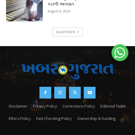
કંટાળી આપઘાત
August 8, 2026
Load more
Disclaimer
Privacy Policy
Corrections Policy
Editorial Team
Ethics Policy
Fast Checking Policy
Ownership & funding