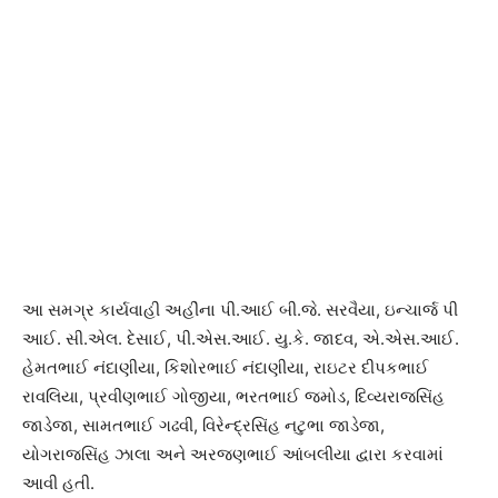
આ સમગ્ર કાર્યવાહી અહીંના પી.આઈ બી.જે. સરવૈયા, ઇન્ચાર્જ પી
આઈ. સી.એલ. દેસાઈ, પી.એસ.આઈ. યુ.કે. જાદવ, એ.એસ.આઈ.
હેમતભાઈ નંદાણીયા, કિશોરભાઈ નંદાણીયા, રાઇટર દીપકભાઈ
રાવલિયા, પ્રવીણભાઈ ગોજીયા, ભરતભાઈ જમોડ, દિવ્યરાજસિંહ
જાડેજા, સામતભાઈ ગઢવી, વિરેન્દ્રસિંહ નટુભા જાડેજા,
યોગરાજસિંહ ઝાલા અને અરજણભાઈ આંબલીયા દ્વારા કરવામાં
આવી હતી.