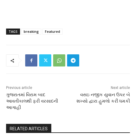
TAGS
breaking
Featured
Previous article
Next article
ગુજરાતમાં વિરામ બાદ
વસઇ નજીક યુવાન ઉપર બે
આવતીકાલથી ફરી વરસાદની
શખ્સો દ્વારા હુમલો કરી ધમકી
આગાહી
RELATED ARTICLES