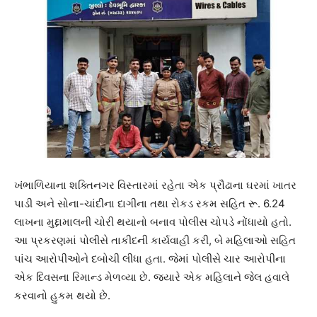
ખંભાળિયાના શક્તિનગર વિસ્તારમાં રહેતા એક પ્રૌઢાના ઘરમાં ખાતર
પાડી અને સોના-ચાંદીના દાગીના તથા રોકડ રકમ સહિત રૂ. 6.24
લાખના મુદ્દામાલની ચોરી થયાનો બનાવ પોલીસ ચોપડે નોંધાયો હતો.
આ પ્રકરણમાં પોલીસે તાકીદની કાર્યવાહી કરી, બે મહિલાઓ સહિત
પાંચ આરોપીઓને દબોચી લીધા હતા. જેમાં પોલીસે ચાર આરોપીના
એક દિવસના રિમાન્ડ મેળવ્યા છે. જ્યારે એક મહિલાને જેલ હવાલે
કરવાનો હુકમ થયો છે.