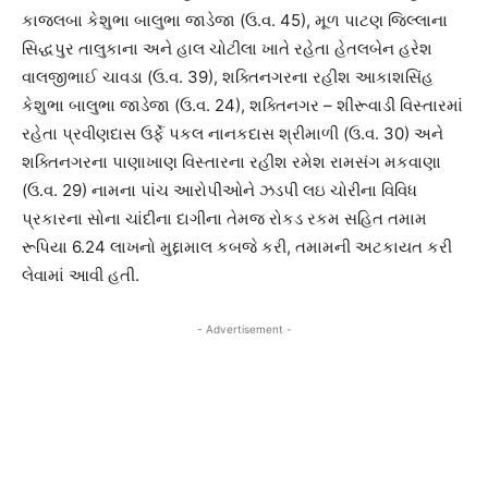
કાજલબા કેશુભા બાલુભા જાડેજા (ઉ.વ. 45), મૂળ પાટણ જિલ્લાના
સિદ્ધપુર તાલુકાના અને હાલ ચોટીલા ખાતે રહેતા હેતલબેન હરેશ
વાલજીભાઈ ચાવડા (ઉ.વ. 39), શક્તિનગરના રહીશ આકાશસિંહ
કેશુભા બાલુભા જાડેજા (ઉ.વ. 24), શક્તિનગર – શીરૂવાડી વિસ્તારમાં
રહેતા પ્રવીણદાસ ઉર્ફે પકલ નાનકદાસ શ્રીમાળી (ઉ.વ. 30) અને
શક્તિનગરના પાણાખાણ વિસ્તારના રહીશ રમેશ રામસંગ મકવાણા
(ઉ.વ. 29) નામના પાંચ આરોપીઓને ઝડપી લઇ ચોરીના વિવિધ
પ્રકારના સોના ચાંદીના દાગીના તેમજ રોકડ રકમ સહિત તમામ
રૂપિયા 6.24 લાખનો મુદ્દામાલ કબજે કરી, તમામની અટકાયત કરી
લેવામાં આવી હતી.
- Advertisement -