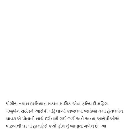
પોલીસ તપાસ દરમિયાન મકાન માલિક એવા ફરિયાદી મહિલા
મંજુબેન રાઠોડને આરોપી મહિલાઓ કાજલબા જાડેજા તથા હેતલબેન
ચાવડાએ પોતાની સાથે દર્શનાર્થે લઈ જઈ અને અન્ય આરોપીઓએ
પાછળથી ઘરમાં હાથફેરો કર્યો હોવાનું જાણવા મળેલ છે. આ