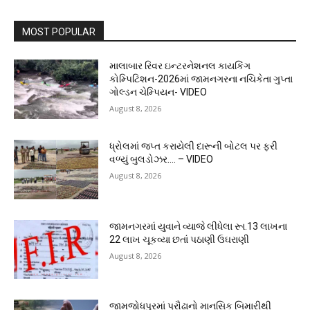
MOST POPULAR
માલાબાર રિવર ઇન્ટરનેશનલ કાયકિંગ
કોમ્પિટિશન-2026માં જામનગરના નચિકેતા ગુપ્તા
ગોલ્ડન ચેમ્પિયન- VIDEO
August 8, 2026
ધ્રોલમાં જપ્ત કરાયેલી દારૂની બોટલ પર ફરી
વળ્યું બુલડોઝર…. – VIDEO
August 8, 2026
જામનગરમાં યુવાને વ્યાજે લીધેલા રૂા.13 લાખના
22 લાખ ચૂકવ્યા છતાં પઠાણી ઉઘરાણી
August 8, 2026
જામજોધપુરમાં પ્રૌઢાનો માનસિક બિમારીથી