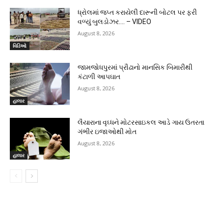
ધ્રોલમાં જપ્ત કરાયેલી દારૂની બોટલ પર ફરી
વળ્યું બુલડોઝર…. – VIDEO
August 8, 2026
વિડિઓ
જામજોધપુરમાં પ્રૌઢાનો માનસિક બિમારીથી
કંટાળી આપઘાત
August 8, 2026
હાલાર
લૈયારાના વૃઘ્ધને મોટરસાઇકલ આડે ગાય ઉતરતા
ગંભીર ઇજાઓથી મોત
August 8, 2026
હાલાર