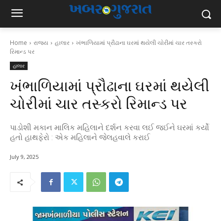
Home
રાજ્ય
હાલાર
ખંભાળિયામાં પ્રૌઢાના ઘરમાં થયેલી ચોરીમાં ચાર તસ્કરો
રિમાન્ડ પર
હાલાર
ખંભાળિયામાં પ્રૌઢાના ઘરમાં થયેલી
ચોરીમાં ચાર તસ્કરો રિમાન્ડ પર
પાડોશી મકાન માલિક મહિલાને દર્શન કરવા લઈ જઈને ઘરમાં કર્યો
હતો હાથફેરો : એક મહિલાને જેલહવાલે કરાઈ
July 9, 2025