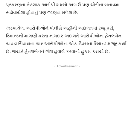
પ્રકરણના કેટલાક આરોપી શખ્સો અગાઉ પણ ચોરીના બનાવમાં
સંડોવાયેલા હોવાનું પણ જાણવા મળેલ છે.
ઝડપાયેલા આરોપીઓને પોલીસે અહીંની અદાલતમાં રજૂ કરી,
રિમાન્ડની માંગણી કરતા નામદાર અદાલતે આરોપીઓના હેતલબેન
ચાવડા સિવાયના ચાર આરોપીઓના એક દિવસના રિમાન્ડ મંજૂર કર્યા
છે. જ્યારે હેતલબેનને જેલ હવાલે કરવાનો હુકમ કરાયો છે.
- Advertisement -