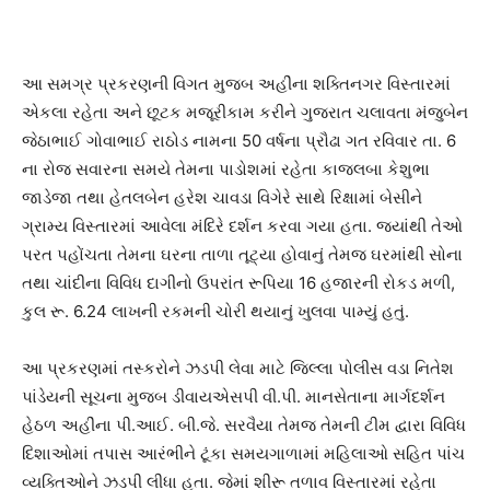
આ સમગ્ર પ્રકરણની વિગત મુજબ અહીંના શક્તિનગર વિસ્તારમાં
એકલા રહેતા અને છૂટક મજૂરીકામ કરીને ગુજરાત ચલાવતા મંજુબેન
જેઠાભાઈ ગોવાભાઈ રાઠોડ નામના 50 વર્ષના પ્રૌઢા ગત રવિવાર તા. 6
ના રોજ સવારના સમયે તેમના પાડોશમાં રહેતા કાજલબા કેશુભા
જાડેજા તથા હેતલબેન હરેશ ચાવડા વિગેરે સાથે રિક્ષામાં બેસીને
ગ્રામ્ય વિસ્તારમાં આવેલા મંદિરે દર્શન કરવા ગયા હતા. જ્યાંથી તેઓ
પરત પહોંચતા તેમના ઘરના તાળા તૂટ્યા હોવાનું તેમજ ઘરમાંથી સોના
તથા ચાંદીના વિવિધ દાગીનો ઉપરાંત રૂપિયા 16 હજારની રોકડ મળી,
કુલ રૂ. 6.24 લાખની રકમની ચોરી થયાનું ખુલવા પામ્યું હતું.
આ પ્રકરણમાં તસ્કરોને ઝડપી લેવા માટે જિલ્લા પોલીસ વડા નિતેશ
પાંડેયની સૂચના મુજબ ડીવાયએસપી વી.પી. માનસેતાના માર્ગદર્શન
હેઠળ અહીંના પી.આઈ. બી.જે. સરવૈયા તેમજ તેમની ટીમ દ્વારા વિવિધ
દિશાઓમાં તપાસ આરંભીને ટૂંકા સમયગાળામાં મહિલાઓ સહિત પાંચ
વ્યક્તિઓને ઝડપી લીધા હતા. જેમાં શીરૂ તળાવ વિસ્તારમાં રહેતા